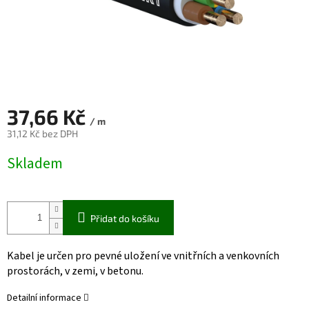
37,66 Kč
/ m
31,12 Kč bez DPH
Měrná
Skladem
cena:
Přidat do košíku
Kabel je určen pro pevné uložení ve vnitřních a venkovních
prostorách, v zemi, v betonu.
Detailní informace