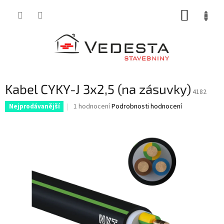
Přejít
NÁKUP
na
obsah
KOŠÍK
Kabel CYKY-J 3x2,5 (na zásuvky)
4182
Průměrné
1 hodnocení
Podrobnosti hodnocení
Nejprodávanější
hodnocení
produktu
je
5,0
z
5
hvězdiček.