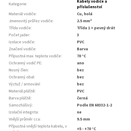
Kabely vodiče a
Kategorie
:
příslušenství
Materiál vodiče
:
Cu, holá
Jmenovitý průřez vodiče
:
2.5 mm²
Třída vodiče
:
Třída 1 = pevný drát
Počet jader
:
3
Izolace vodiče
:
PVC
Značení vodiče
:
Barva
Přípustná max. teplota vodiče
:
70 °C
Ochranný vodič PE
:
ano
Nosný člen
:
bez
Ochranný obal
:
bez
Výztuž / armování
:
bez
Materiál pláště
:
PVC
Barva pláště
:
černá
Samozhášivý
:
Podle EN 60332-1-2
Izolační integrita
:
ne
Vnější průměr cca
:
9.5 mm
Přípustná vnější teplota kabelu, v
+5 - +70 °C