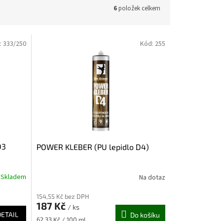
6
položek celkem
:
333/250
Kód:
255
D3
POWER KLEBER (PU lepidlo D4)
Skladem
Na dotaz
154,55 Kč bez DPH
187 Kč
/ ks
DETAIL
Do košíku
Měrná
62,33 Kč / 100 ml