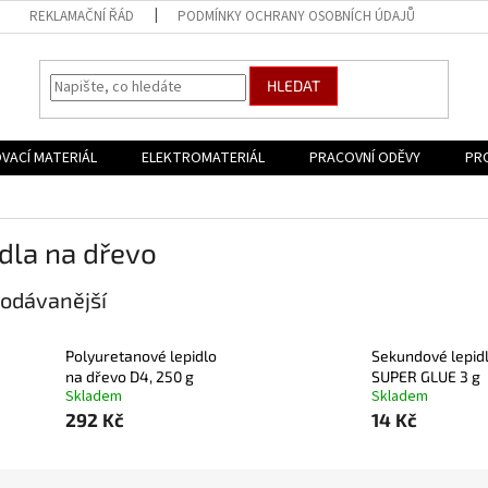
REKLAMAČNÍ ŘÁD
PODMÍNKY OCHRANY OSOBNÍCH ÚDAJŮ
HLEDAT
VACÍ MATERIÁL
ELEKTROMATERIÁL
PRACOVNÍ ODĚVY
PR
dla na dřevo
odávanější
Polyuretanové lepidlo
Sekundové lepid
na dřevo D4, 250 g
SUPER GLUE 3 g
Skladem
Skladem
292 Kč
14 Kč