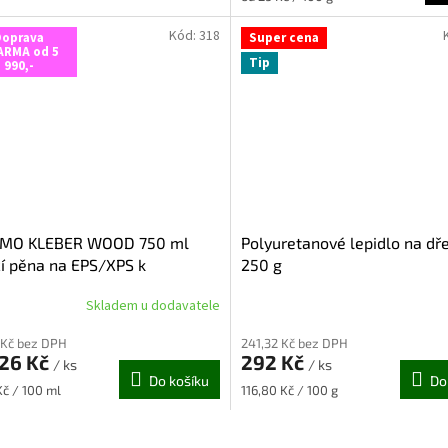
cena:
Kód:
318
Doprava
Super cena
ARMA od 5
Tip
990,-
MO KLEBER WOOD 750 ml
Polyuretanové lepidlo na dř
cí pěna na EPS/XPS k
250 g
ěným materiálům)
Skladem u dodavatele
rné
cení
 Kč bez DPH
241,32 Kč bez DPH
ktu
,26 Kč
292 Kč
/ ks
/ ks
Do košíku
Do
Měrná
Kč / 100 ml
116,80 Kč / 100 g
cena:
O
ček.