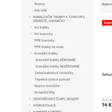
n
a
Roxory
Nejlev
e
z
Kari sítě
l
e
KANALIZAČNÍ TRUBKY A TVAROVKY,
V
n
DRENÁŽĚ, CHRÁNIČKY
Supe
ý
í
KG trubky
p
p
KG tvarovky
i
r
PPR tvarovky
s
o
PPR trubky na vodu
p
d
r
u
Drenážní trubky
o
k
Drenážní trubky DĚROVANÉ
d
t
Drenážní trubky NEDĚROVANÉ
u
ů
Zemní kabelové chráničky
Sekun
k
Tepelná izolace potrubí
t
ů
Mazivo montážní
Distanční lišty
ODVODŇOVACÍ ŽLABY, GEIGERY
11,57 
14 
HYDROIZOLACE