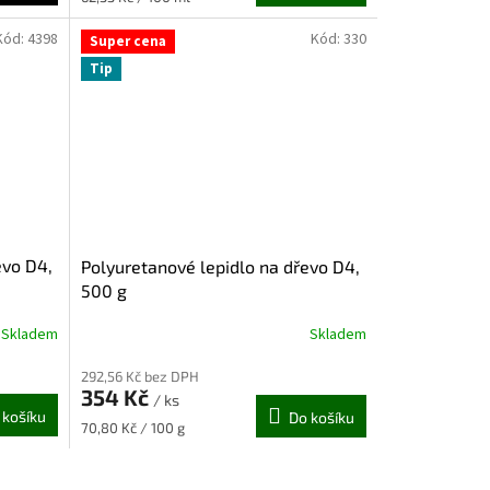
cena:
Kód:
4398
Kód:
330
Super cena
Tip
evo D4,
Polyuretanové lepidlo na dřevo D4,
500 g
Skladem
Skladem
292,56 Kč bez DPH
354 Kč
/ ks
 košíku
Do košíku
Měrná
70,80 Kč / 100 g
cena: