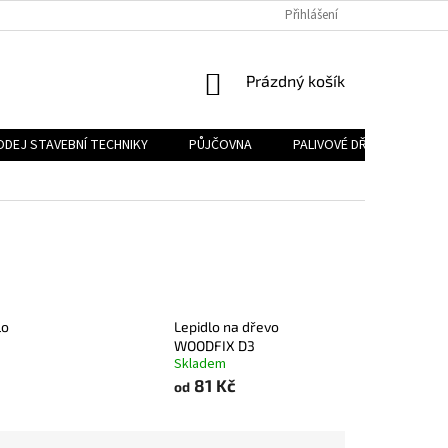
Přihlášení
NÁKUPNÍ
Prázdný košík
KOŠÍK
ODEJ STAVEBNÍ TECHNIKY
PŮJČOVNA
PALIVOVÉ DŘEVO
PA
lo
Lepidlo na dřevo
WOODFIX D3
Skladem
81 Kč
od