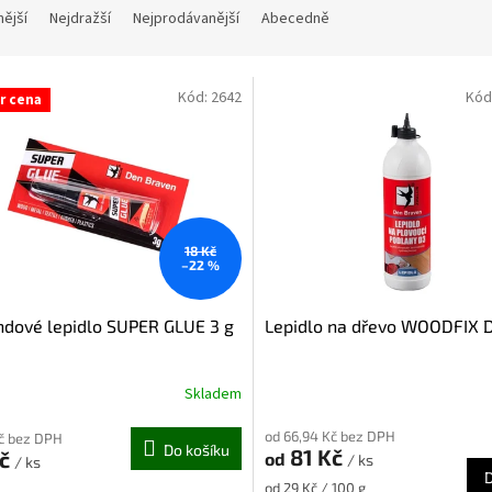
nější
Nejdražší
Nejprodávanější
Abecedně
Kód:
2642
Kód
r cena
18 Kč
–22 %
dové lepidlo SUPER GLUE 3 g
Lepidlo na dřevo WOODFIX 
Skladem
od 66,94 Kč bez DPH
Kč bez DPH
Do košíku
81 Kč
Kč
od
/ ks
/ ks
Měrná
od 29 Kč / 100 g