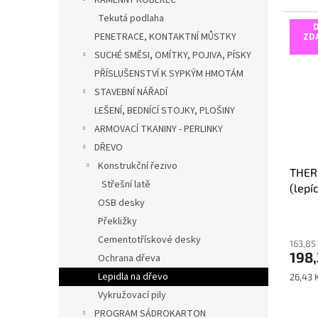
KAMENNÝ KOBEREC
Tekutá podlaha
PENETRACE, KONTAKTNÍ MŮSTKY
ZD
SUCHÉ SMĚSI, OMÍTKY, POJIVA, PÍSKY
PŘÍSLUŠENSTVÍ K SYPKÝM HMOTÁM
STAVEBNÍ NÁŘADÍ
LEŠENÍ, BEDNÍCÍ STOJKY, PLOŠINY
ARMOVACÍ TKANINY - PERLINKY
DŘEVO
Konstrukční řezivo
THER
Střešní latě
(lepí
OSB desky
dřev
Průmě
Překližky
hodno
Cementotřískové desky
163,85
produ
198
Ochrana dřeva
je
5,0
Lepidla na dřevo
Měrná
26,43 
z
cena:
Vykružovací pily
5
hvězdi
PROGRAM SÁDROKARTON