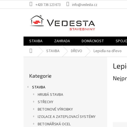
Přejít
+420 736 123 673
info@vedesta.cz
na
obsah
STAVBA
ZAHRADA
DOMÁCNOST
SPOJO
Domů
STAVBA
DŘEVO
Lepidla na dřevo
P
Lepi
o
Přeskočit
s
Kategorie
kategorie
Nejpr
t
r
STAVBA
a
HRUBÁ STAVBA
n
STŘECHY
n
í
BETONOVÉ VÝROBKY
p
IZOLACE A ZATEPLOVACÍ SYSTÉMY
a
BETONÁŘSKÁ OCEL
Ř