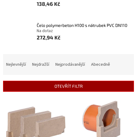
138,46 Kč
Čelo polymerbeton H100 s nátrubek PVC DN110
Na dotaz
272,94 Kč
Ř
a
Nejlevnější
Nejdražší
Nejprodávanější
Abecedně
z
e
n
OTEVŘÍT FILTR
í
p
V
r
ý
o
p
d
i
u
s
k
p