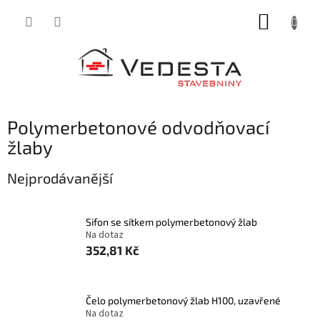
Přejít
NÁKUP
na
obsah
KOŠÍK
Polymerbetonové odvodňovací
žlaby
Nejprodávanější
Sifon se sítkem polymerbetonový žlab
Na dotaz
352,81 Kč
Čelo polymerbetonový žlab H100, uzavřené
Na dotaz