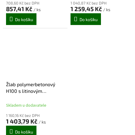
708,60 Kč bez DPH
1 040,87 Kč bez DPH
857,41 Kč
1 259,45 Kč
/ ks
/ ks
Do košíku
Do košíku
Žlab polymerbetonový
H100 s litinovým
štěrbinovým roštem 1 m +
nátrubek PVC DN110
Skladem u dodavatele
1 160,16 Kč bez DPH
1 403,79 Kč
/ ks
Do košíku