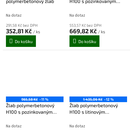
polymerbetonový žlab
H100 s pozinkovaným
štěrbinovým roštem 1 m
Na dotaz
Na dotaz
291,58 Kč bez DPH
553,57 Kč bez DPH
352,81 Kč
669,82 Kč
/ ks
/ ks
Do košíku
Do košíku
965,58 Kč
–11 %
1 435,06 Kč
–12 %
Žlab polymerbetonový
Žlab polymerbetonový
H100 s pozinkovaným
H100 s litinovým
štěrbinovým roštem 1 m +
štěrbinovým roštem 1 m
nátrubek PVC DN110
Na dotaz
Na dotaz