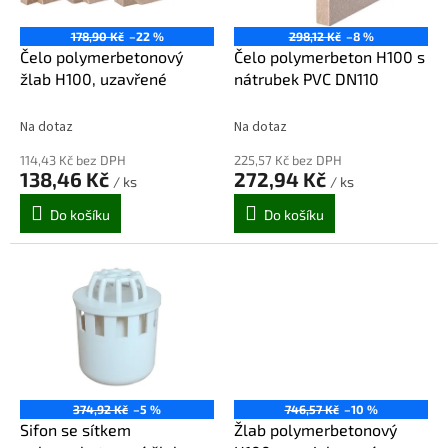
t
r
ů
o
178,90 Kč
–22 %
298,12 Kč
–8 %
d
Čelo polymerbetonový
Čelo polymerbeton H100 s
u
žlab H100, uzavřené
nátrubek PVC DN110
k
t
Na dotaz
Na dotaz
ů
114,43 Kč bez DPH
225,57 Kč bez DPH
138,46 Kč
272,94 Kč
/ ks
/ ks
Do košíku
Do košíku
374,92 Kč
–5 %
746,57 Kč
–10 %
Sifon se sítkem
Žlab polymerbetonový