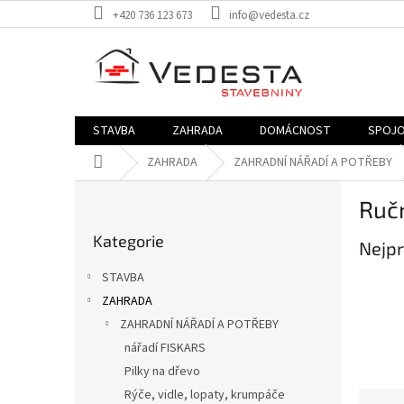
Přejít
+420 736 123 673
info@vedesta.cz
na
obsah
STAVBA
ZAHRADA
DOMÁCNOST
SPOJO
Domů
ZAHRADA
ZAHRADNÍ NÁŘADÍ A POTŘEBY
P
Ručn
o
Přeskočit
s
Kategorie
kategorie
Nejpr
t
r
STAVBA
a
ZAHRADA
n
ZAHRADNÍ NÁŘADÍ A POTŘEBY
n
í
nářadí FISKARS
p
Pilky na dřevo
a
Rýče, vidle, lopaty, krumpáče
Ř