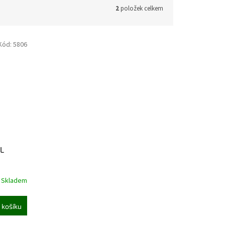
2
položek celkem
Kód:
5806
 L
Skladem
 košíku