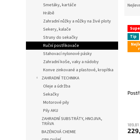
n
a
Smetáky, kartáče
Nejlev
e
z
Hrábě
l
e
Zahradní nůžky a nůžky na živé ploty
V
n
Supe
Sekery, kalače
ý
í
Tip
Struny do sekačky
p
p
Nejl
i
r
Ruční postřikovače
s
o
Stahovací nylonové pásky
p
d
Zahradní koše, vaky a nádoby
r
u
Konve zinkované a plastové, kropítka
o
k
ZAHRADNÍ TECHNIKA
d
t
Oleje a údržba
u
ů
Postř
k
Sekačky
t
Motorové pily
ů
Pily AKU
Průmě
ZAHRADNÍ SUBSTRÁTY, HNOJIVA,
hodno
TRÁVA
produ
189,81
229
je
BAZÉNOVÁ CHEMIE
5,0