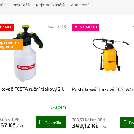
nější
Nejdražší
Nejprodávanější
Abecedně
Kód:
3513
r cena
MEGA AKCE !
epší cena v
regionu
ikovač FESTA ruční tlakový 2 L
Postřikovač tlakový FESTA 5
Skladem
rné
cení
ktu
 Kč bez DPH
288,53 Kč bez DPH
Do košíku
Do
,67 Kč
349,12 Kč
/ ks
/ ks