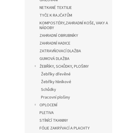
GRILOVÁNÍ
z
NETKANÉ TEXTILIE
5
hvězdi
TYČE K RAJČATŮM
KOMPOSTÉRY,ZAHRADNÍ KOŠE, VAKY A
NÁDOBY
ZAHRADNÍ OBRUBNÍKY
ZAHRADNÍ HADICE
ZATRAVŇOVACÍ DLAŽBA
GUMOVÁ DLAŽBA
ŽEBŘÍKY, SCHŮDKY, PLOŠINY
Žebříky dřevěné
Žebříky hliníkové
Schůdky
Pracovní plošiny
OPLOCENÍ
PLETIVA
STÍNÍCÍ TKANINY
FÓLIE ZAKRÝVACÍ A PLACHTY