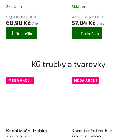
mm (60ks/pal)
mm), 80 ks/pal
Skladem
Skladem
Průměrné
Průměrné
hodnocení
hodnocení
57,01 Kč bez DPH
47,80 Kč bez DPH
produktu
produktu
68,98 Kč
57,84 Kč
/ ks
/ ks
je
je
5,0
5,0
Do košíku
Do košíku
z
z
5
5
hvězdiček.
hvězdiček.
KG trubky a tvarovky
MEGA AKCE !
MEGA AKCE !
Kanalizační trubka
Kanalizační trubka