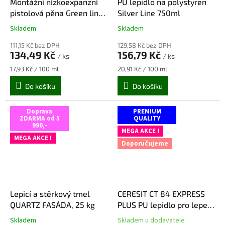
Montážní nízkoexpanzní
PU lepidlo na polystyren
h
pistolová pěna Green line
Silver Line 750ml
r
750 ml, žlutá
Skladem
Skladem
Průměrné
Průměrné
a
hodnocení
hodnocení
111,15 Kč bez DPH
129,58 Kč bez DPH
produktu
produktu
d
134,49 Kč
156,79 Kč
/ ks
/ ks
je
je
u
5,0
5,0
Měrná
Měrná
17,93 Kč / 100 ml
20,91 Kč / 100 ml
!
z
z
cena:
cena:
Do košíku
Do košíku
5
5
hvězdiček.
hvězdiček.
Doprava
PREMIUM
ZDARMA od 5
QUALITY
990,-
MEGA AKCE !
MEGA AKCE !
Doporučujeme
Lepicí a stěrkový tmel
CERESIT CT 84 EXPRESS
QUARTZ FASÁDA, 25 kg
PLUS PU lepidlo pro lepení
EPS desek 850 ml
Skladem
Skladem u dodavatele
Průměrné
Průměrné