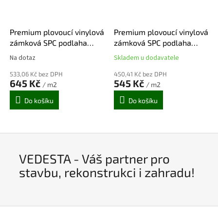
Premium plovoucí vinylová
Premium plovoucí vinylová
zámková SPC podlaha
zámková SPC podlaha
SACASA dekor
SACASA dekor dekor DUB
Na dotaz
Skladem u dodavatele
Průměrné
Průměrné
CAPPUCCINO (1,75 m2)
NATUR (1,75 m2)
hodnocení
hodnocení
533,06 Kč bez DPH
450,41 Kč bez DPH
produktu
produktu
645 Kč
545 Kč
/ m2
/ m2
je
je
5,0
5,0
Do košíku
Do košíku
z
z
5
5
hvězdiček.
hvězdiček.
VEDESTA - Váš partner pro
stavbu, rekonstrukci i zahradu!