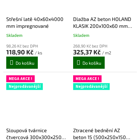
Střešní latě 40x60x4000
Dlažba AZ beton HOLAND
mm impregnované
KLASIK 200x100x60 mm
(10,56m2/pal)
Skladem
Skladem
Průměrné
Průměrné
hodnocení
hodnocení
98,26 Kč bez DPH
268,90 Kč bez DPH
produktu
produktu
118,90 Kč
325,37 Kč
/ ks
/ m2
je
je
5,0
5,0
Do košíku
Do košíku
z
z
5
5
hvězdiček.
hvězdiček.
MEGA AKCE !
MEGA AKCE !
Nejprodávanější
Nejprodávanější
Sloupová tvárnice
Ztracené bednění AZ
čtvercová 300x300x250
beton 15 (500x250x150