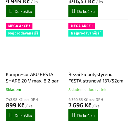
4 949 Kč
346,57 Kč
/ ks
/ ks
je
je
5,0
5,0
Do košíku
Do košíku
z
z
5
5
hvězdiček.
hvězdiček.
MEGA AKCE !
MEGA AKCE !
Nejprodávanější
Nejprodávanější
Kompresor AKU FESTA
Řezačka polystyrenu
SHARE 20 V max. 8.2 bar
FESTA strunová 137/52cm
Skladem
Skladem u dodavatele
Průměrné
Průměrné
hodnocení
hodnocení
742,98 Kč bez DPH
6 360,33 Kč bez DPH
produktu
produktu
899 Kč
7 696 Kč
/ ks
/ ks
je
je
5,0
5,0
Do košíku
Do košíku
z
z
5
5
hvězdiček.
hvězdiček.