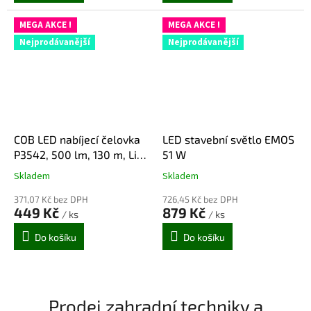
5
5
hvězdiček.
hvězdiček.
MEGA AKCE !
MEGA AKCE !
Nejprodávanější
Nejprodávanější
COB LED nabíjecí čelovka
LED stavební světlo EMOS
P3542, 500 lm, 130 m, Li-
51 W
pol 1200 mAh
Skladem
Skladem
Průměrné
Průměrné
hodnocení
hodnocení
371,07 Kč bez DPH
726,45 Kč bez DPH
produktu
produktu
449 Kč
879 Kč
/ ks
/ ks
je
je
5,0
5,0
Do košíku
Do košíku
z
z
5
5
hvězdiček.
hvězdiček.
Prodej zahradní techniky a