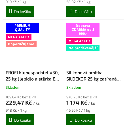
5,0
5,0
Měrná
Měrná
9,19 Kč / 1 kg
58,02 Kč / 1 kg
z
z
cena:
cena:
Do košíku
Do košíku
5
5
hvězdiček.
hvězdiček.
PREMIUM
Doprava
QUALITY
ZDARMA od 5
990,-
MEGA AKCE !
MEGA AKCE !
Doporučujeme
Nejprodávanější
PROFI Klebespachtel V30,
Silikonová omítka
25 kg (lepidlo a stěrka EPS
SILDEKOR 25 kg zatíraná
+ vata)
(hlazená) 1,5 mm - bílá
Skladem
Skladem
Průměrné
Průměrné
hodnocení
hodnocení
189,64 Kč bez DPH
970,25 Kč bez DPH
produktu
produktu
229,47 Kč
1 174 Kč
/ ks
/ ks
je
je
5,0
5,0
Měrná
Měrná
9,18 Kč / 1 kg
46,96 Kč / 1 kg
z
z
cena:
cena:
Do košíku
Do košíku
5
5
hvězdiček.
hvězdiček.