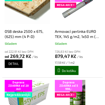
p
MEGA AKCE !
a
r
t
n
OSB deska 2500 x 675,
Armovací perlinka EURO
e
(625) mm (4 P-D)
TEX, 145 g/m2, 1x50 m (50
m2)
r
Skladem
Skladem
Průměrné
Průměrné
hodnocení
hodnocení
p
od 222,91 Kč bez DPH
726,83 Kč bez DPH
produktu
produktu
269,72 Kč
879,47 Kč
r
od
/ ks
/ ks
je
je
5,0
5,0
o
Měrná
17,59 Kč / 1 m2
DETAIL
z
z
cena:
s
Do košíku
5
5
t
hvězdiček.
hvězdiček.
a
Doprava
Doprava
ZDARMA od 20
ZDARMA od 5
v
m3
990,-
b
Nejprodávanější
MEGA AKCE !
u