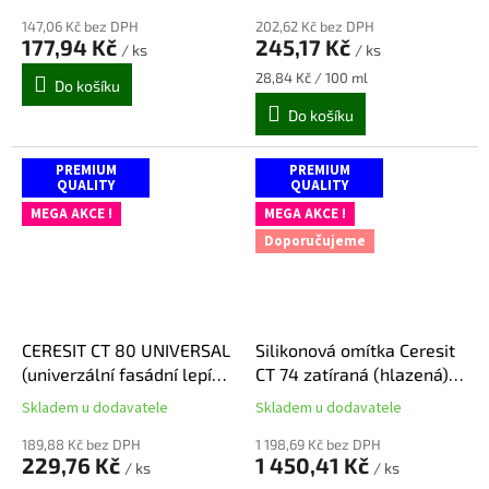
hodnocení
hodnocení
147,06 Kč bez DPH
202,62 Kč bez DPH
produktu
produktu
177,94 Kč
245,17 Kč
/ ks
/ ks
je
je
4,6
5,0
Měrná
28,84 Kč / 100 ml
Do košíku
z
z
cena:
Do košíku
5
5
hvězdiček.
hvězdiček.
PREMIUM
PREMIUM
QUALITY
QUALITY
MEGA AKCE !
MEGA AKCE !
Doporučujeme
CERESIT CT 80 UNIVERSAL
Silikonová omítka Ceresit
(univerzální fasádní lepící
CT 74 zatíraná (hlazená)
a stěrkový tmel) 25 kg
1,5 mm, 25 kg - bílá
Skladem u dodavatele
Skladem u dodavatele
Průměrné
Průměrné
hodnocení
hodnocení
189,88 Kč bez DPH
1 198,69 Kč bez DPH
produktu
produktu
229,76 Kč
1 450,41 Kč
/ ks
/ ks
je
je