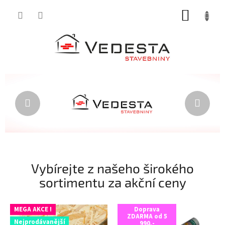
Přejít
NÁKUP
na
obsah
KOŠÍK
V
Předchozí
Násle
E
D
E
S
T
A
Vybírejte z našeho širokého
-
sortimentu za akční ceny
V
á
MEGA AKCE !
Doprava
ZDARMA od 5
š
Nejprodávanější
990,-