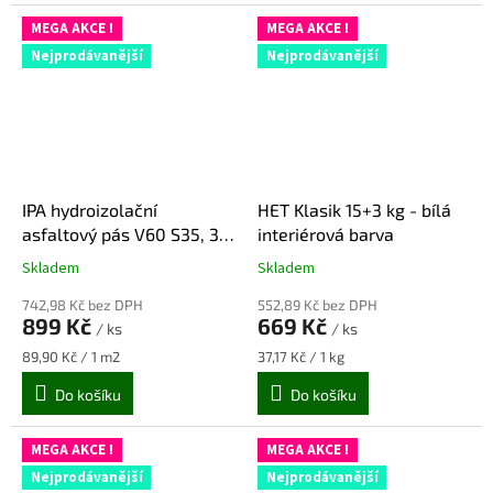
MEGA AKCE !
MEGA AKCE !
Nejprodávanější
Nejprodávanější
IPA hydroizolační
HET Klasik 15+3 kg - bílá
asfaltový pás V60 S35, 3,5
interiérová barva
mm (10 m2/role)
Skladem
Skladem
Průměrné
Průměrné
hodnocení
hodnocení
742,98 Kč bez DPH
552,89 Kč bez DPH
produktu
produktu
899 Kč
669 Kč
/ ks
/ ks
je
je
5,0
5,0
Měrná
Měrná
89,90 Kč / 1 m2
37,17 Kč / 1 kg
z
z
cena:
cena:
Do košíku
Do košíku
5
5
hvězdiček.
hvězdiček.
MEGA AKCE !
MEGA AKCE !
Nejprodávanější
Nejprodávanější