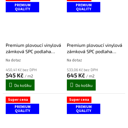
PREMIUM
PREMIUM
QUALITY
QUALITY
Premium plovoucí vinylová
Premium plovoucí vinylová
zámková SPC podlaha
zámková SPC podlaha
SACASA dekor PECAN (1,75
SACASA dekor JASAN BÍLÝ
Na dotaz
Na dotaz
Průměrné
Průměrné
m2)
(1,75 m2)
hodnocení
hodnocení
450,41 Kč bez DPH
533,06 Kč bez DPH
produktu
produktu
545 Kč
645 Kč
/ m2
/ m2
je
je
5,0
5,0
Do košíku
Do košíku
z
z
5
5
hvězdiček.
hvězdiček.
Super cena
Super cena
PREMIUM
PREMIUM
QUALITY
QUALITY