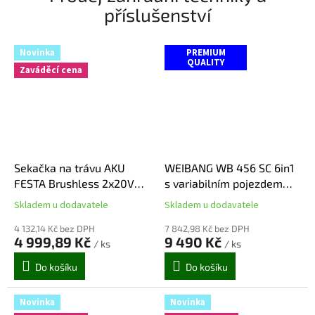
příslušenství
Novinka
PREMIUM
QUALITY
Zaváděcí cena
Sekačka na trávu AKU
WEIBANG WB 456 SC 6in1
FESTA Brushless 2x20V
s variabilním pojezdem
40cm, 45l SHARE 20V bez
RED LINE
Skladem u dodavatele
Skladem u dodavatele
Průměrné
Průměrné
baterií a nabíječky
hodnocení
hodnocení
4 132,14 Kč bez DPH
7 842,98 Kč bez DPH
produktu
produktu
4 999,89 Kč
9 490 Kč
/ ks
/ ks
je
je
5,0
5,0
Do košíku
Do košíku
z
z
5
5
hvězdiček.
hvězdiček.
Novinka
Novinka