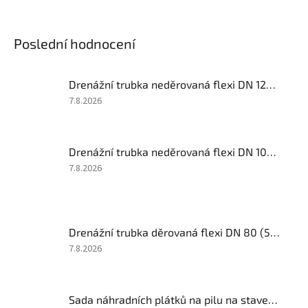
Poslední hodnocení
Drenážní trubka neděrovaná flexi DN 125 délka (50 m/bal)
Hodnocení
7.8.2026
produktu
je
5
Drenážní trubka neděrovaná flexi DN 100 (50 m/bal)
z
5
Hodnocení
7.8.2026
hvězdiček.
produktu
je
5
z
Drenážní trubka děrovaná flexi DN 80 (50 m/bal)
5
hvězdiček.
Hodnocení
7.8.2026
produktu
je
5
Sada náhradních plátků na pilu na stavební materiály FESTA 39T 430/550mm
z