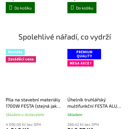
5,0
5,0
Do košíku
Do košíku
z
z
5
5
hvězdiček.
hvězdiček.
Spolehlivé nářadí, co vydrží
Novinka
PREMIUM
QUALITY
Zaváděcí cena
MEGA AKCE !
Pila na stavební materiály
Úhelník truhlářský
1700W FESTA (stejná jako
multifunkční FESTA ALU
Alligator od Dewaltu)
300 mm
Skladem u dodavatele
Skladem
Průměrné
Průměrné
hodnocení
hodnocení
4 090,08 Kč bez DPH
286,42 Kč bez DPH
produktu
produktu