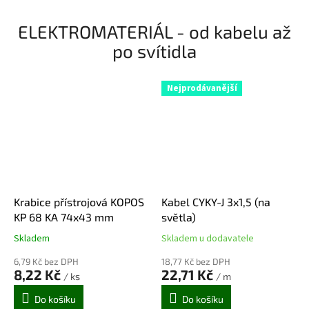
ELEKTROMATERIÁL - od kabelu až
po svítidla
Nejprodávanější
Krabice přístrojová KOPOS
Kabel CYKY-J 3x1,5 (na
KP 68 KA 74x43 mm
světla)
Skladem
Skladem u dodavatele
Průměrné
Průměrné
hodnocení
hodnocení
6,79 Kč bez DPH
18,77 Kč bez DPH
produktu
produktu
8,22 Kč
22,71 Kč
/ ks
/ m
je
je
5,0
5,0
Do košíku
Do košíku
z
z