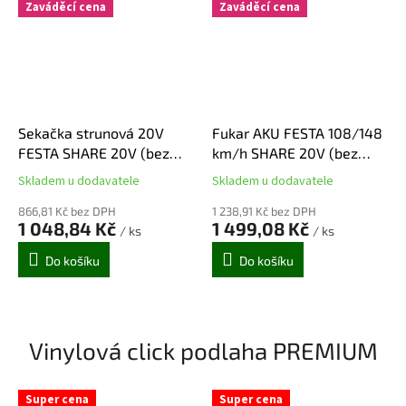
Zaváděcí cena
Zaváděcí cena
Sekačka strunová 20V
Fukar AKU FESTA 108/148
FESTA SHARE 20V (bez
km/h SHARE 20V (bez
baterie a nabíječky)
baterie a nabíječky)
Skladem u dodavatele
Skladem u dodavatele
Průměrné
Průměrné
hodnocení
hodnocení
866,81 Kč bez DPH
1 238,91 Kč bez DPH
produktu
produktu
1 048,84 Kč
1 499,08 Kč
/ ks
/ ks
je
je
5,0
5,0
Do košíku
Do košíku
z
z
5
5
hvězdiček.
hvězdiček.
Vinylová click podlaha PREMIUM
Super cena
Super cena