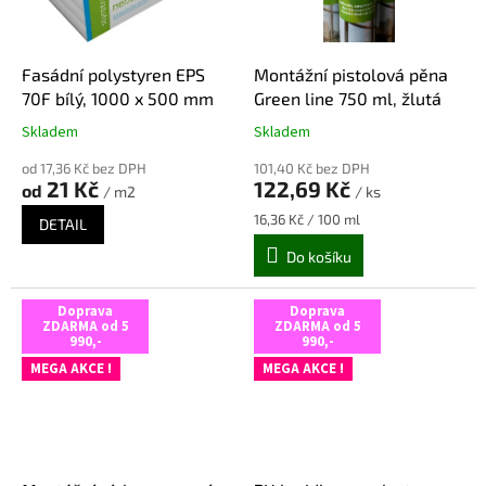
,
r
Fasádní polystyren EPS
Montážní pistolová pěna
e
70F bílý, 1000 x 500 mm
Green line 750 ml, žlutá
k
Skladem
Skladem
Průměrné
Průměrné
o
hodnocení
hodnocení
n
od 17,36 Kč bez DPH
101,40 Kč bez DPH
produktu
produktu
21 Kč
122,69 Kč
od
/ m2
/ ks
je
je
s
5,0
5,0
Měrná
16,36 Kč / 100 ml
DETAIL
t
z
z
cena:
Do košíku
r
5
5
hvězdiček.
hvězdiček.
u
Doprava
Doprava
k
ZDARMA od 5
ZDARMA od 5
990,-
990,-
c
MEGA AKCE !
MEGA AKCE !
i
i
z
a