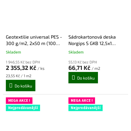
Geotextilie universal PES -
Sádrokartonová deska
300 g/m2, 2x50 m (100
Norgips S GKB 12,5x1
m2)
250x2 000 mm - základní
Skladem
Skladem
Průměrné
Průměrné
hodnocení
hodnocení
1 946,55 Kč bez DPH
55,13 Kč bez DPH
produktu
produktu
2 355,32 Kč
66,71 Kč
/ ks
/ m2
je
je
5,0
5,0
Měrná
23,55 Kč / 1 m2
Do košíku
z
z
cena:
Do košíku
5
5
hvězdiček.
hvězdiček.
MEGA AKCE !
MEGA AKCE !
Nejprodávanější
Nejprodávanější