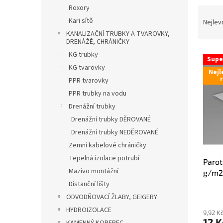
n
Roxory
Ř
e
a
Kari sítě
Nejlev
l
z
KANALIZAČNÍ TRUBKY A TVAROVKY,
DRENÁŽĚ, CHRÁNIČKY
e
V
n
KG trubky
Supe
ý
í
KG tvarovky
Nejl
p
p
PPR tvarovky
i
r
PPR trubky na vodu
s
o
Drenážní trubky
p
d
r
u
Drenážní trubky DĚROVANÉ
o
k
Drenážní trubky NEDĚROVANÉ
d
t
Zemní kabelové chráničky
u
ů
Tepelná izolace potrubí
Parot
k
Mazivo montážní
g/m2,
t
Distanční lišty
ů
ODVODŇOVACÍ ŽLABY, GEIGERY
HYDROIZOLACE
9,92 K
12 