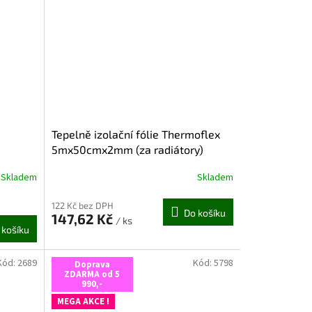
Tepelně izolační fólie Thermoflex
5mx50cmx2mm (za radiátory)
Skladem
Skladem
122 Kč bez DPH
Do košíku
147,62 Kč
/ ks
 košíku
Kód:
2689
Kód:
5798
Doprava
ZDARMA od 5
990,-
MEGA AKCE !