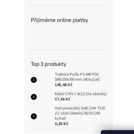
Přijímáme online platby
Top 3 produkty
Tvárnice Porfix P2-440 PDK
500x250x300 mm (40 ks/pal)
145,48 Kč
Kabel CYKY-J 3x2,5 (na zásuvky)
37,66 Kč
Vrut univerzální 5x80 ZHH TX25
ZZ závit částečný 80/50 (200
ks/bal)
0,85 Kč