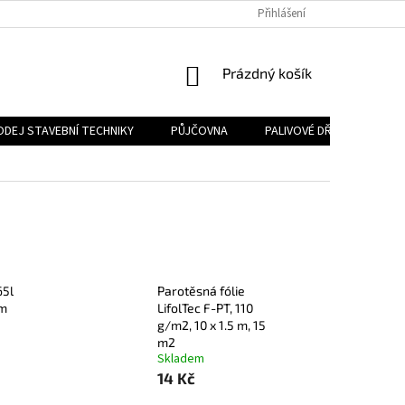
Přihlášení
NÁKUPNÍ
Prázdný košík
KOŠÍK
ODEJ STAVEBNÍ TECHNIKY
PŮJČOVNA
PALIVOVÉ DŘEVO
PA
65l
Parotěsná fólie
m
LifolTec F-PT, 110
g/m2, 10 x 1.5 m, 15
m2
Skladem
14 Kč