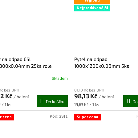
regionu
Nejprodávanější
 na odpad 65l
Pytel na odpad
800x0.04mm 25ks role
1000x1200x0.08mm 5ks
Skladem
Kč bez DPH
81,10 Kč bez DPH
62 Kč
98,13 Kč
/ balení
/ balení
Do košíku
Do
Měrná
 / 1 ks
19,63 Kč / 1 ks
cena:
Kód:
2911
r cena
Super cena