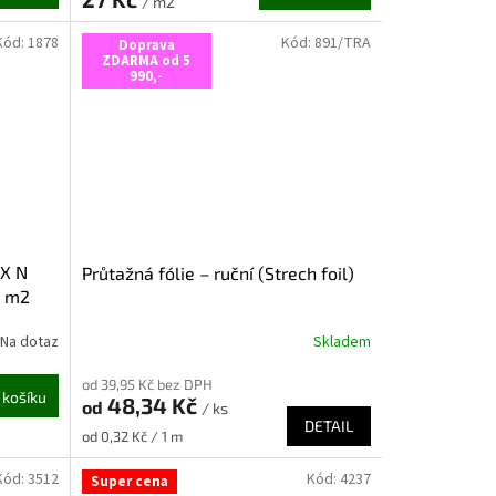
/ m2
Kód:
1878
Kód:
891/TRA
Doprava
ZDARMA od 5
990,-
EX N
Průtažná fólie – ruční (Strech foil)
5 m2
Na dotaz
Skladem
od 39,95 Kč bez DPH
 košíku
48,34 Kč
od
/ ks
DETAIL
Měrná
od 0,32 Kč / 1 m
cena:
Kód:
3512
Kód:
4237
Super cena