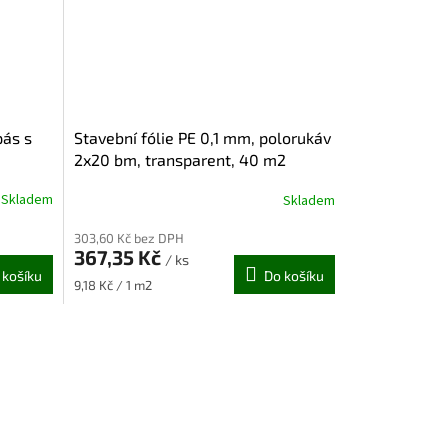
pás s
Stavební fólie PE 0,1 mm, polorukáv
2x20 bm, transparent, 40 m2
Skladem
Skladem
303,60 Kč bez DPH
367,35 Kč
/ ks
 košíku
Do košíku
Měrná
9,18 Kč / 1 m2
cena: