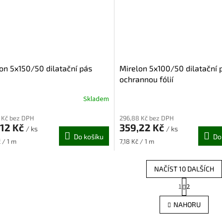
on 5x150/50 dilatační pás
Mirelon 5x100/50 dilatační 
ochrannou fólií
Skladem
 Kč bez DPH
296,88 Kč bez DPH
,12 Kč
359,22 Kč
/ ks
/ ks
Do košíku
Do
Měrná
 / 1 m
7,18 Kč / 1 m
cena:
NAČÍST 10 DALŠÍCH
S
1
2
O
t
r
v
NAHORU
á
l
n
á