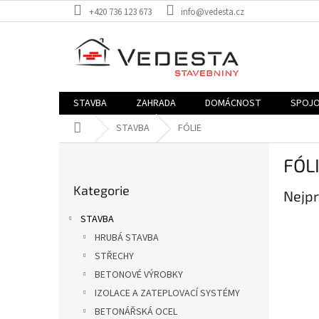
Přejít
+420 736 123 673
info@vedesta.cz
na
obsah
STAVBA
ZAHRADA
DOMÁCNOST
SPOJO
Domů
STAVBA
FÓLIE
P
FÓL
o
Přeskočit
s
Kategorie
kategorie
Nejpr
t
r
STAVBA
a
HRUBÁ STAVBA
n
STŘECHY
n
í
BETONOVÉ VÝROBKY
p
IZOLACE A ZATEPLOVACÍ SYSTÉMY
a
BETONÁŘSKÁ OCEL