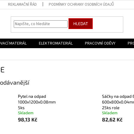
REKLAMAČNÍ ŘÁD
PODMÍNKY OCHRANY OSOBNÍCH ÚDAJŮ
HLEDAT
VACÍ MATERIÁL
ELEKTROMATERIÁL
PRACOVNÍ ODĚVY
PR
IE
odávanější
Pytel na odpad
Sáčky na odpad 
1000x1200x0.08mm
600x800x0.04m
5ks
25ks role
Skladem
Skladem
98,13 Kč
82,62 Kč