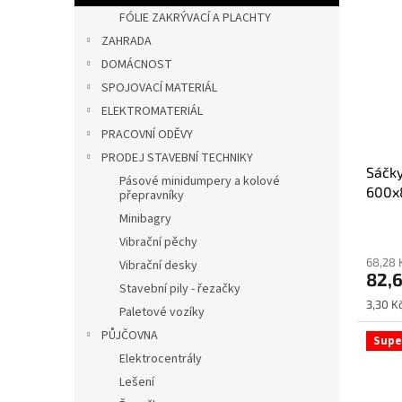
FÓLIE ZAKRÝVACÍ A PLACHTY
ZAHRADA
DOMÁCNOST
SPOJOVACÍ MATERIÁL
ELEKTROMATERIÁL
PRACOVNÍ ODĚVY
PRODEJ STAVEBNÍ TECHNIKY
Sáčky
Pásové minidumpery a kolové
600x
přepravníky
Minibagry
Vibrační pěchy
68,28 
Vibrační desky
82,
Stavební pily - řezačky
Měrná
3,30 Kč
Paletové vozíky
cena:
PŮJČOVNA
Supe
Elektrocentrály
Lešení