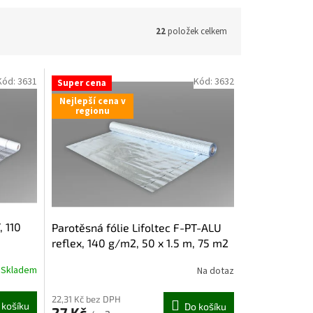
22
položek celkem
Kód:
3631
Kód:
3632
Super cena
Nejlepší cena v
regionu
, 110
Parotěsná fólie Lifoltec F-PT-ALU
reflex, 140 g/m2, 50 x 1.5 m, 75 m2
Skladem
Na dotaz
22,31 Kč bez DPH
 košíku
Do košíku
27 Kč