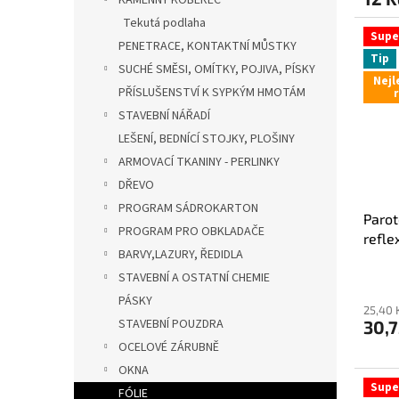
KAMENNÝ KOBEREC
Tekutá podlaha
Supe
PENETRACE, KONTAKTNÍ MŮSTKY
Tip
SUCHÉ SMĚSI, OMÍTKY, POJIVA, PÍSKY
Nejl
PŘÍSLUŠENSTVÍ K SYPKÝM HMOTÁM
STAVEBNÍ NÁŘADÍ
LEŠENÍ, BEDNÍCÍ STOJKY, PLOŠINY
ARMOVACÍ TKANINY - PERLINKY
DŘEVO
PROGRAM SÁDROKARTON
Parot
PROGRAM PRO OBKLADAČE
refle
BARVY,LAZURY, ŘEDIDLA
STAVEBNÍ A OSTATNÍ CHEMIE
PÁSKY
25,40 
STAVEBNÍ POUZDRA
30,
OCELOVÉ ZÁRUBNĚ
OKNA
Supe
FÓLIE