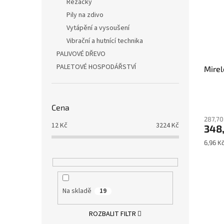
Řezačky
Pily na zdivo
Vytápění a vysoušení
Vibrační a hutnící technika
PALIVOVÉ DŘEVO
PALETOVÉ HOSPODÁŘSTVÍ
Mirel
Cena
287,70
12
Kč
3224
Kč
348
Měrná
6,96 Kč
cena:
Na skladě
19
ROZBALIT FILTR