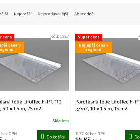
nější
Nejdražší
Nejprodávanější
Abecedně
Kód:
1927
r cena
Super cena
epší cena v
Nejlepší cena v
regionu
regionu
ěsná fólie LifolTec F-PT, 110
Parotěsná fólie LifolTec F-PT
 50 x 1.5 m, 75 m2
g/m2, 10 x 1.5 m, 15 m2
Skladem
č bez DPH
11,57 Kč bez DPH
Do košíku
Do
Kč
14 Kč