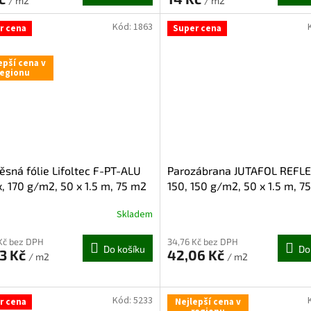
/ m2
/ m2
Kód:
1863
r cena
Super cena
epší cena v
regionu
ěsná fólie Lifoltec F-PT-ALU
Parozábrana JUTAFOL REFL
x, 170 g/m2, 50 x 1.5 m, 75 m2
150, 150 g/m2, 50 x 1.5 m, 7
Skladem
Kč bez DPH
34,76 Kč bez DPH
Do košíku
Do
73 Kč
42,06 Kč
/ m2
/ m2
Kód:
5233
r cena
Nejlepší cena v