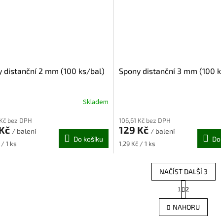
 distanční 2 mm (100 ks/bal)
Spony distanční 3 mm (100 k
Skladem
 Kč bez DPH
106,61 Kč bez DPH
 Kč
129 Kč
/ balení
/ balení
Do košíku
Do
Měrná
 / 1 ks
1,29 Kč / 1 ks
cena:
NAČÍST DALŠÍ 3
S
1
2
O
t
r
v
NAHORU
á
l
n