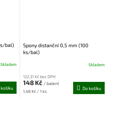
s/bal)
Spony distanční 0,5 mm (100
ks/bal)
Skladem
Skladem
122,31 Kč bez DPH
148 Kč
/ balení
 košíku
Do košíku
Měrná
1,48 Kč / 1 ks
cena: