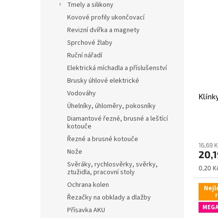
Tmely a silikony
Kovové profily ukončovací
Revizní dvířka a magnety
Sprchové žlaby
Ruční nářadí
Elektrická míchadla a příslušenství
Brusky úhlové elektrické
Vodováhy
Klín
Úhelníky, úhloměry, pokosníky
Diamantové řezné, brusné a leštící
kotouče
Řezné a brusné kotouče
16,69 
Nože
20,
Svěráky, rychlosvěrky, svěrky,
Měrná
0,20 Kč
ztužidla, pracovní stoly
cena:
Ochrana kolen
Nejl
Řezačky na obklady a dlažby
MEGA
Přísavka AKU