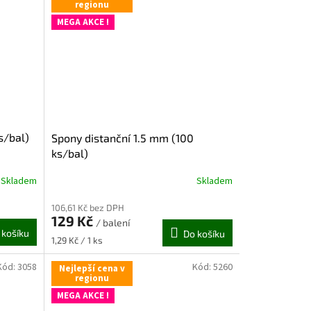
regionu
MEGA AKCE !
s/bal)
Spony distanční 1.5 mm (100
ks/bal)
Skladem
Skladem
106,61 Kč bez DPH
129 Kč
/ balení
 košíku
Do košíku
Měrná
1,29 Kč / 1 ks
cena:
Kód:
3058
Kód:
5260
Nejlepší cena v
regionu
MEGA AKCE !