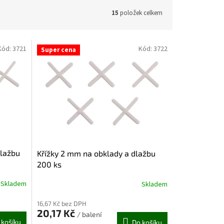
15
položek celkem
Kód:
3721
Kód:
3722
Super cena
dlažbu
Křížky 2 mm na obklady a dlažbu
200 ks
Skladem
Skladem
16,67 Kč bez DPH
20,17 Kč
/ balení
 košíku
Do košíku