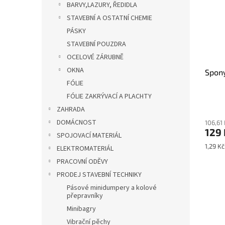
BARVY,LAZURY, ŘEDIDLA
STAVEBNÍ A OSTATNÍ CHEMIE
PÁSKY
STAVEBNÍ POUZDRA
OCELOVÉ ZÁRUBNĚ
OKNA
Spony
FÓLIE
FÓLIE ZAKRÝVACÍ A PLACHTY
ZAHRADA
DOMÁCNOST
106,61
129
SPOJOVACÍ MATERIÁL
Měrná
1,29 Kč
ELEKTROMATERIÁL
cena:
PRACOVNÍ ODĚVY
PRODEJ STAVEBNÍ TECHNIKY
Pásové minidumpery a kolové
přepravníky
Minibagry
Vibrační pěchy