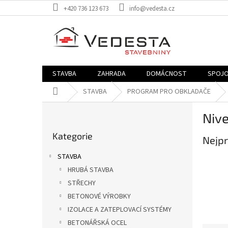
Přejít
+420 736 123 673
info@vedesta.cz
na
obsah
STAVBA
ZAHRADA
DOMÁCNOST
SPOJO
Domů
STAVBA
PROGRAM PRO OBKLADAČE
P
Nive
o
Přeskočit
s
Kategorie
kategorie
Nejpr
t
r
STAVBA
a
HRUBÁ STAVBA
n
STŘECHY
n
í
BETONOVÉ VÝROBKY
p
IZOLACE A ZATEPLOVACÍ SYSTÉMY
a
BETONÁŘSKÁ OCEL