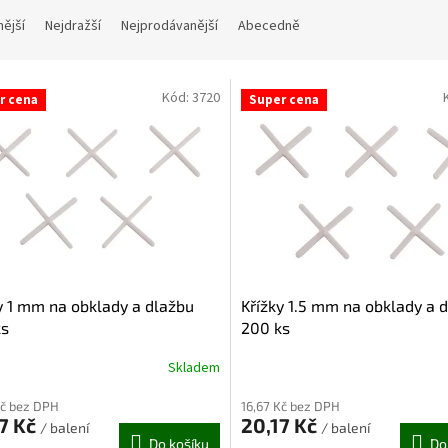
nější
Nejdražší
Nejprodávanější
Abecedně
Kód:
3720
r cena
Super cena
y 1 mm na obklady a dlažbu
Křížky 1.5 mm na obklady a 
ks
200 ks
Skladem
Kč bez DPH
16,67 Kč bez DPH
7 Kč
20,17 Kč
/ balení
/ balení
Do košíku
Do