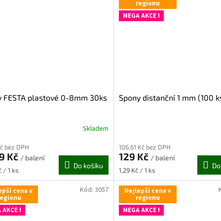
regionu
MEGA AKCE !
ky FESTA plastové 0-8mm 30ks
Spony distanční 1 mm (100 k
Skladem
Kč bez DPH
106,61 Kč bez DPH
19 Kč
129 Kč
/ balení
/ balení
Do košíku
Do
Měrná
 / 1 ks
1,29 Kč / 1 ks
cena:
Kód:
3057
epší cena v
Nejlepší cena v
regionu
regionu
 AKCE !
MEGA AKCE !