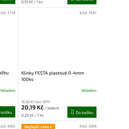
Měrná
0,10 Kč / 1 ks
cena:
Kód:
3724
Kód:
3547
ažbu
Klínky FESTA plastové 0-4mm
100ks
Skladem
Skladem
16,69 Kč bez DPH
20,19 Kč
/ balení
 košíku
Do košíku
Měrná
0,20 Kč / 1 ks
cena:
Kód:
3055
Kód:
3056
Nejlepší cena v