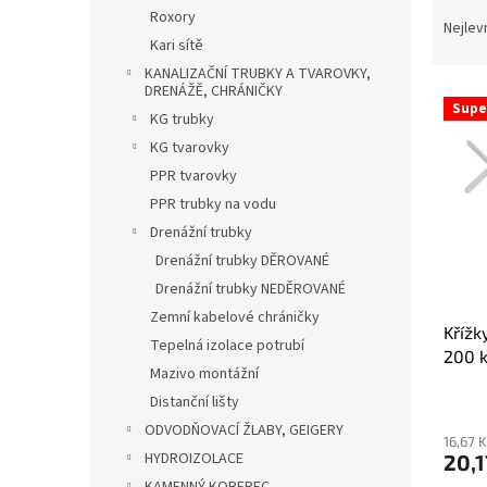
Ř
n
Roxory
a
e
Nejlev
Kari sítě
z
l
e
KANALIZAČNÍ TRUBKY A TVAROVKY,
DRENÁŽĚ, CHRÁNIČKY
V
n
Supe
ý
KG trubky
í
p
p
KG tvarovky
i
r
PPR tvarovky
s
o
PPR trubky na vodu
p
d
Drenážní trubky
r
u
Drenážní trubky DĚROVANÉ
o
k
d
t
Drenážní trubky NEDĚROVANÉ
u
ů
Zemní kabelové chráničky
Křížk
k
Tepelná izolace potrubí
200 
t
Mazivo montážní
ů
Distanční lišty
ODVODŇOVACÍ ŽLABY, GEIGERY
16,67 
HYDROIZOLACE
20,1