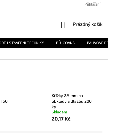
Přihlášení
NÁKUPNÍ
Prázdný košík
KOŠÍK
ODEJ STAVEBNÍ TECHNIKY
PŮJČOVNA
PALIVOVÉ DŘEVO
PA
Křížky 2.5 mm na
 150
obklady a dlažbu 200
ks
Skladem
20,17 Kč