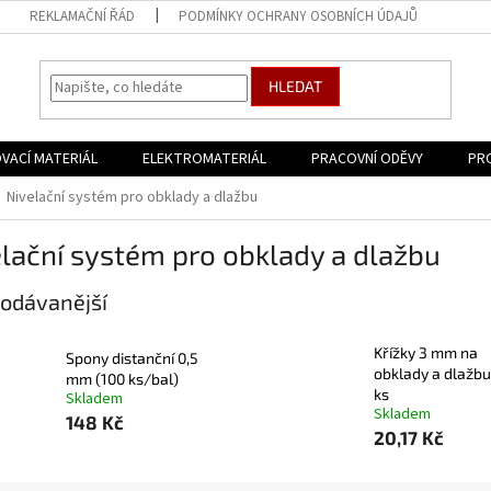
REKLAMAČNÍ ŘÁD
PODMÍNKY OCHRANY OSOBNÍCH ÚDAJŮ
HLEDAT
VACÍ MATERIÁL
ELEKTROMATERIÁL
PRACOVNÍ ODĚVY
PR
Nivelační systém pro obklady a dlažbu
lační systém pro obklady a dlažbu
odávanější
Křížky 3 mm na
Spony distanční 0,5
obklady a dlažbu
mm (100 ks/bal)
ks
Skladem
Skladem
148 Kč
20,17 Kč