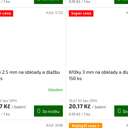
Měrná
 / 1 ks
0,10 Kč / 1 ks
cena:
Kód:
3723
r cena
Super cena
y 2.5 mm na obklady a dlažbu
Křížky 3 mm na obklady a dl
ks
150 ks
Skladem
Kč bez DPH
16,67 Kč bez DPH
7 Kč
20,17 Kč
/ balení
/ balení
Do košíku
Do
Měrná
 / 1 ks
0,10 Kč / 1 ks
cena:
Kód:
3548
Nejlepší cena v