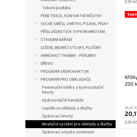
KAMENNÝ KOBEREC
Měrná
0,10 Kč
cena:
Tekutá podlaha
Supe
PENETRACE, KONTAKTNÍ MŮSTKY
SUCHÉ SMĚSI, OMÍTKY, POJIVA, PÍSKY
PŘÍSLUŠENSTVÍ K SYPKÝM HMOTÁM
STAVEBNÍ NÁŘADÍ
LEŠENÍ, BEDNÍCÍ STOJKY, PLOŠINY
ARMOVACÍ TKANINY - PERLINKY
DŘEVO
PROGRAM SÁDROKARTON
Křížk
PROGRAM PRO OBKLADAČE
200 
Penetrační nátěry a hydroizolační
hmoty
Hydroizolační bandáže
Lepidla na obklady a dlažby
16,67 
20,1
Spárovací hmoty
Měrná
0,10 Kč
Nivelační systém pro obklady a dlažbu
cena:
Spárovací a hydro sortiment