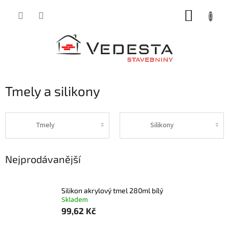
Přejít
NÁKUP
na
obsah
KOŠÍK
Tmely a silikony
Tmely
Silikony
Nejprodávanější
Silikon akrylový tmel 280ml bílý
Skladem
99,62 Kč