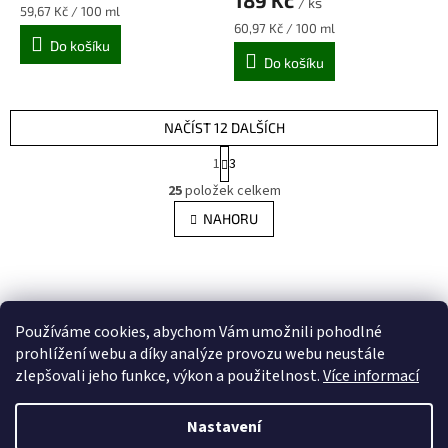
189 Kč
/ ks
5,0
Měrná
59,67 Kč / 100 ml
z
cena:
Měrná
60,97 Kč / 100 ml
cena:
Do košíku
5
Do košíku
hvězdiček.
NAČÍST 12 DALŠÍCH
S
1
3
t
O
r
25
položek celkem
v
á
l
NAHORU
n
á
k
d
o
v
Z
a
á
c
á
n
í
p
í
Používáme cookies, abychom Vám umožnili pohodlné
p
a
r
prohlížení webu a díky analýze provozu webu neustále
t
v
zlepšovali jeho funkce, výkon a použitelnost.
Více informací
í
k
y
Nastavení
v
Vytvořil Shoptet
ý