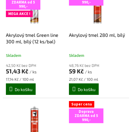
i
ZDARMA od 5
990,-
u
990,-
s
k
MEGA AKCE !
p
t
r
ů
o
d
Akrylový tmel Green line
Akrylový tmel 280 ml, bílý
u
300 ml, bílý (12 ks/bal)
k
t
Skladem
Skladem
ů
42,50 Kč bez DPH
48,76 Kč bez DPH
51,43 Kč
59 Kč
/ ks
/ ks
Měrná
Měrná
17,14 Kč / 100 ml
21,07 Kč / 100 ml
cena:
cena:
Do košíku
Do košíku
Super cena
Doprava
ZDARMA od 5
990,-