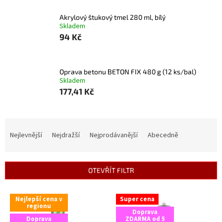
Akrylový štukový tmel 280 ml, bílý
Skladem
94 Kč
Oprava betonu BETON FIX 480 g (12 ks/bal)
Skladem
177,41 Kč
Ř
a
Nejlevnější
Nejdražší
Nejprodávanější
Abecedně
z
e
n
OTEVŘÍT FILTR
í
p
V
r
Nejlepší cena v
Super cena
ý
regionu
o
Doprava
p
Doprava
ZDARMA od 5
d