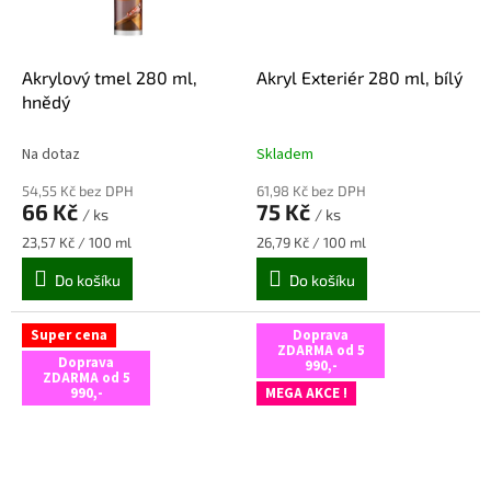
Akrylový tmel 280 ml,
Akryl Exteriér 280 ml, bílý
hnědý
Na dotaz
Skladem
54,55 Kč bez DPH
61,98 Kč bez DPH
66 Kč
75 Kč
/ ks
/ ks
Měrná
Měrná
23,57 Kč / 100 ml
26,79 Kč / 100 ml
cena:
cena:
Do košíku
Do košíku
Super cena
Doprava
ZDARMA od 5
Doprava
990,-
ZDARMA od 5
990,-
MEGA AKCE !