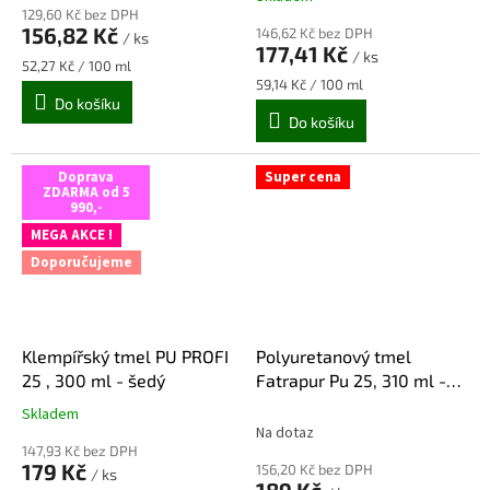
hodnocení
129,60 Kč bez DPH
produktu
156,82 Kč
146,62 Kč bez DPH
/ ks
je
177,41 Kč
/ ks
5,0
Měrná
52,27 Kč / 100 ml
z
cena:
Měrná
59,14 Kč / 100 ml
cena:
Do košíku
5
Do košíku
hvězdiček.
Doprava
Super cena
ZDARMA od 5
990,-
MEGA AKCE !
Doporučujeme
Klempířský tmel PU PROFI
Polyuretanový tmel
25 , 300 ml - šedý
Fatrapur Pu 25, 310 ml -
šedý
Skladem
Průměrné
Na dotaz
hodnocení
147,93 Kč bez DPH
produktu
179 Kč
156,20 Kč bez DPH
/ ks
je