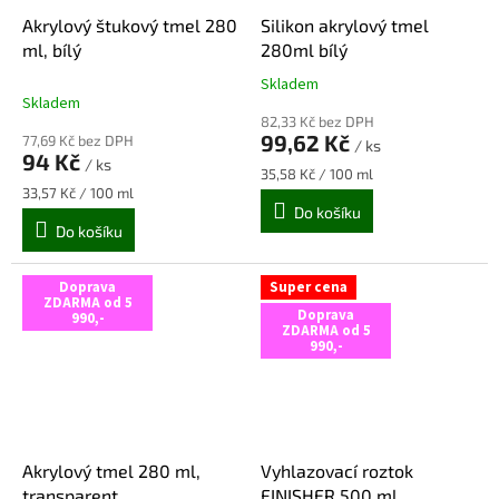
Akrylový štukový tmel 280
Silikon akrylový tmel
ml, bílý
280ml bílý
Skladem
Průměrné
Skladem
hodnocení
82,33 Kč bez DPH
produktu
99,62 Kč
77,69 Kč bez DPH
/ ks
je
94 Kč
/ ks
5,0
Měrná
35,58 Kč / 100 ml
z
Měrná
cena:
33,57 Kč / 100 ml
cena:
Do košíku
5
Do košíku
hvězdiček.
Doprava
Super cena
ZDARMA od 5
Doprava
990,-
ZDARMA od 5
990,-
Akrylový tmel 280 ml,
Vyhlazovací roztok
transparent
FINISHER 500 ml