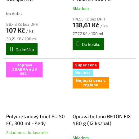
Skladem
Průměrné
Na dotaz
hodnocení
114,55 Kč bez DPH
produktu
138,61 Kč
88,43 Kč bez DPH
/ ks
je
107 Kč
/ ks
5,0
Měrná
27,72 Kč / 100 ml
z
Měrná
cena:
38,21 Kč / 100 ml
cena:
Do košíku
5
Do košíku
hvězdiček.
Doprava
Super cena
ZDARMA od 5
Novinka
990,-
Nejlepší cena v
regionu
Polyuretanový tmel PU 50
Oprava betonu BETON FIX
FC, 300 ml - šedý
480 g (12 ks/bal)
Skladem u dodavatele
Průměrné
Skladem