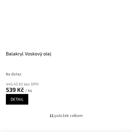
Balakryl Voskový olej
Na dotaz
445,45 Kč bez DPH
539 Kč
/ ks
DETAIL
11
položek celkem
O
v
l
Z