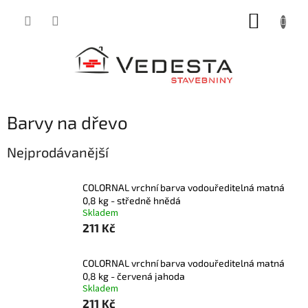
Přejít
NÁKUP
na
obsah
KOŠÍK
Barvy na dřevo
Nejprodávanější
COLORNAL vrchní barva vodouředitelná matná
0,8 kg - středně hnědá
Skladem
211 Kč
COLORNAL vrchní barva vodouředitelná matná
0,8 kg - červená jahoda
Skladem
211 Kč