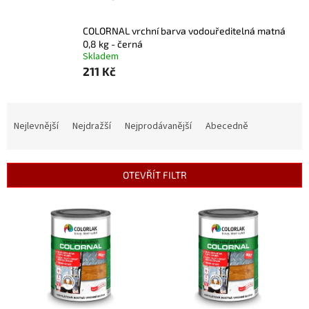
COLORNAL vrchní barva vodouředitelná matná
0,8 kg - černá
Skladem
211 Kč
Ř
a
Nejlevnější
Nejdražší
Nejprodávanější
Abecedně
z
e
n
OTEVŘÍT FILTR
í
p
V
r
ý
o
p
d
i
u
s
k
p
t
r
ů