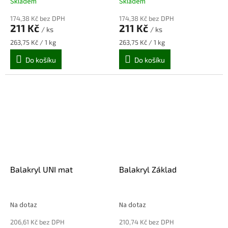
Skladem
Skladem
174,38 Kč bez DPH
174,38 Kč bez DPH
211 Kč
211 Kč
/ ks
/ ks
Měrná
Měrná
263,75 Kč / 1 kg
263,75 Kč / 1 kg
cena:
cena:
Do košíku
Do košíku
Balakryl UNI mat
Balakryl Základ
Na dotaz
Na dotaz
206,61 Kč bez DPH
210,74 Kč bez DPH