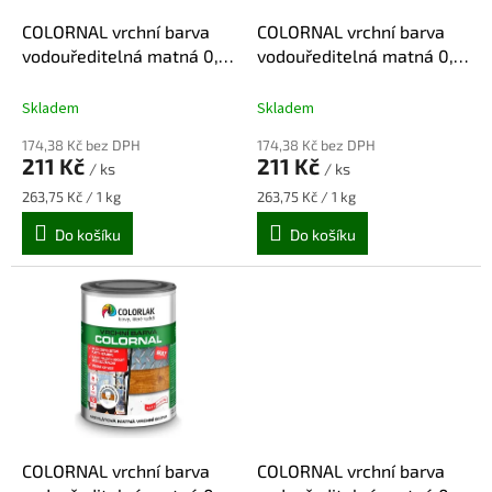
o
d
COLORNAL vrchní barva
COLORNAL vrchní barva
u
vodouředitelná matná 0,8
vodouředitelná matná 0,8
k
kg - bílá
kg - černá
t
Skladem
Skladem
ů
174,38 Kč bez DPH
174,38 Kč bez DPH
211 Kč
211 Kč
/ ks
/ ks
Měrná
Měrná
263,75 Kč / 1 kg
263,75 Kč / 1 kg
cena:
cena:
Do košíku
Do košíku
COLORNAL vrchní barva
COLORNAL vrchní barva