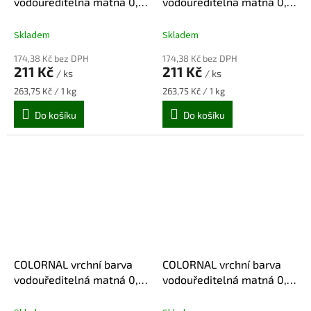
vodouředitelná matná 0,8
vodouředitelná matná 0,8
kg - červená jahoda
kg - středně hnědá
Skladem
Skladem
174,38 Kč bez DPH
174,38 Kč bez DPH
211 Kč
211 Kč
/ ks
/ ks
Měrná
Měrná
263,75 Kč / 1 kg
263,75 Kč / 1 kg
cena:
cena:
Do košíku
Do košíku
COLORNAL vrchní barva
COLORNAL vrchní barva
vodouředitelná matná 0,8
vodouředitelná matná 0,8
kg - středně šedá
kg - světle žlutá