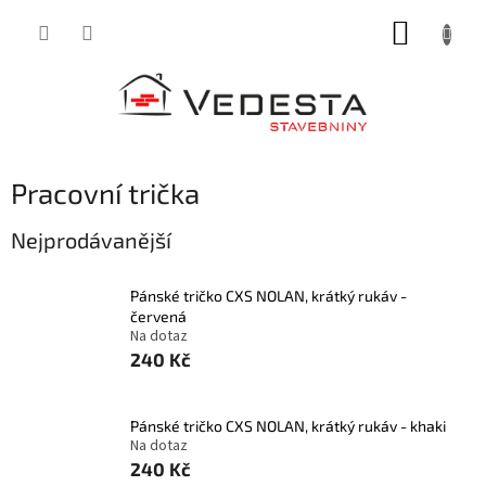
Přejít
NÁKUP
na
obsah
KOŠÍK
Pracovní trička
Nejprodávanější
Pánské tričko CXS NOLAN, krátký rukáv -
červená
Na dotaz
240 Kč
Pánské tričko CXS NOLAN, krátký rukáv - khaki
Na dotaz
240 Kč