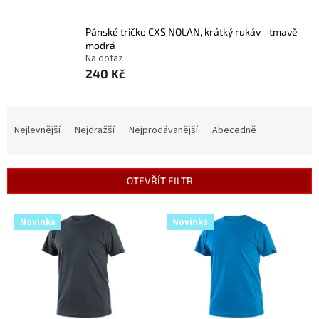
Pánské tričko CXS NOLAN, krátký rukáv - tmavě
modrá
Na dotaz
240 Kč
Ř
a
Nejlevnější
Nejdražší
Nejprodávanější
Abecedně
z
e
n
OTEVŘÍT FILTR
í
p
V
r
Novinka
Novinka
ý
o
p
d
i
u
s
k
p
t
r
ů