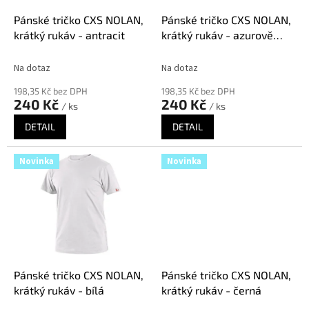
o
d
Pánské tričko CXS NOLAN,
Pánské tričko CXS NOLAN,
u
krátký rukáv - antracit
krátký rukáv - azurově
k
modrá
t
Na dotaz
Na dotaz
ů
198,35 Kč bez DPH
198,35 Kč bez DPH
240 Kč
240 Kč
/ ks
/ ks
DETAIL
DETAIL
Novinka
Novinka
Pánské tričko CXS NOLAN,
Pánské tričko CXS NOLAN,
krátký rukáv - bílá
krátký rukáv - černá