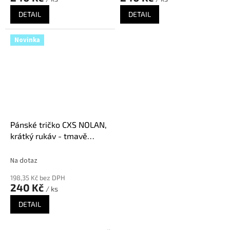
DETAIL
DETAIL
Novinka
Pánské tričko CXS NOLAN,
krátký rukáv - tmavě
modrá
Na dotaz
198,35 Kč bez DPH
240 Kč
/ ks
DETAIL