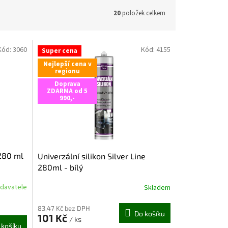
20
položek celkem
Kód:
3060
Kód:
4155
Super cena
Nejlepší cena v
regionu
Doprava
ZDARMA od 5
990,-
 280 ml
Univerzální silikon Silver Line
280ml - bílý
davatele
Skladem
83,47 Kč bez DPH
Do košíku
101 Kč
/ ks
 košíku