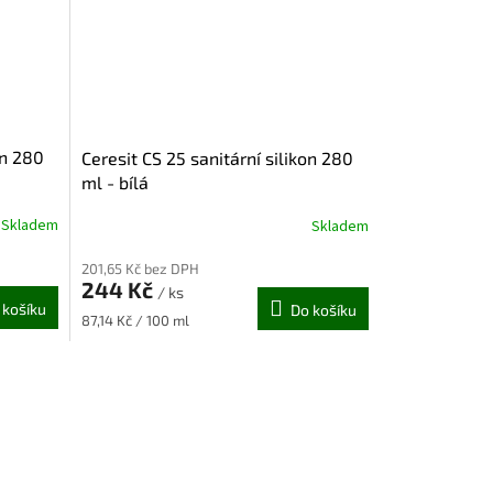
on 280
Ceresit CS 25 sanitární silikon 280
ml - bílá
Skladem
Skladem
201,65 Kč bez DPH
244 Kč
/ ks
 košíku
Do košíku
Měrná
87,14 Kč / 100 ml
cena: