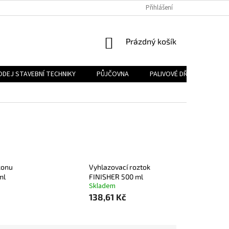
Přihlášení
NÁKUPNÍ
Prázdný košík
KOŠÍK
ODEJ STAVEBNÍ TECHNIKY
PŮJČOVNA
PALIVOVÉ DŘEVO
PA
konu
Vyhlazovací roztok
ml
FINISHER 500 ml
Skladem
138,61 Kč