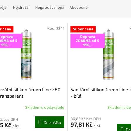
nější
Nejdražší
Nejprodávanější
Abecedně
Kód:
2844
r cena
Super cena
Doprava
Doprava
ARMA od 5
ZDARMA od 5
990,-
990,-
rzální silikon Green Line 280
Sanitární silikon Green Line
transparent
- bílá
Skladem u dodavatele
Skladem u do
80,83 Kč bez DPH
Kč bez DPH
Do košíku
97,81 Kč
35 Kč
/ ks
/ ks
Do