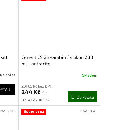
kitt,
Ceresit CS 25 sanitární silikon 280
ml - antracite
Na dotaz
Skladem
201,65 Kč bez DPH
DETAIL
244 Kč
/ ks
Do košíku
Měrná
87,14 Kč / 100 ml
cena:
Kód:
5280
Kód:
2641
Super cena