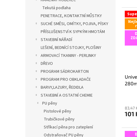
KAMENNÝ KOBEREC
Tekutá podlaha
Supe
PENETRACE, KONTAKTNÍ MŮSTKY
Nejl
SUCHÉ SMĚSI, OMÍTKY, POJIVA, PÍSKY
PŘÍSLUŠENSTVÍ K SYPKÝM HMOTÁM
ZD
STAVEBNÍ NÁŘADÍ
LEŠENÍ, BEDNÍCÍ STOJKY, PLOŠINY
ARMOVACÍ TKANINY - PERLINKY
DŘEVO
PROGRAM SÁDROKARTON
Unive
PROGRAM PRO OBKLADAČE
280ml
BARVY,LAZURY, ŘEDIDLA
STAVEBNÍ A OSTATNÍ CHEMIE
PU pěny
83,47 
Pistolové pěny
101
Trubičkové pěny
Stříkací pěna pro zateplení
Odstraňovač PU pěny