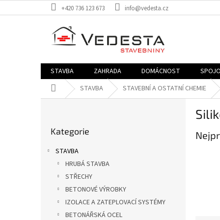
Přejít
+420 736 123 673
info@vedesta.cz
na
obsah
STAVBA
ZAHRADA
DOMÁCNOST
SPOJO
Domů
STAVBA
STAVEBNÍ A OSTATNÍ CHEMIE
P
Sili
o
Přeskočit
s
Kategorie
kategorie
Nejpr
t
r
STAVBA
a
HRUBÁ STAVBA
n
STŘECHY
n
í
BETONOVÉ VÝROBKY
p
IZOLACE A ZATEPLOVACÍ SYSTÉMY
a
BETONÁŘSKÁ OCEL