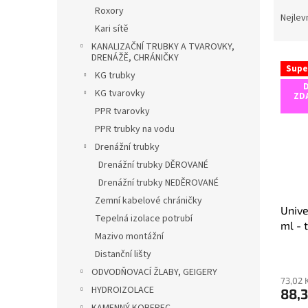
Ř
n
Roxory
a
e
Nejlev
Kari sítě
z
l
e
KANALIZAČNÍ TRUBKY A TVAROVKY,
DRENÁŽĚ, CHRÁNIČKY
V
n
Supe
ý
KG trubky
í
p
p
KG tvarovky
ZD
i
r
PPR tvarovky
s
o
PPR trubky na vodu
p
d
Drenážní trubky
r
u
Drenážní trubky DĚROVANÉ
o
k
d
t
Drenážní trubky NEDĚROVANÉ
u
ů
Zemní kabelové chráničky
Unive
k
Tepelná izolace potrubí
ml - 
t
Mazivo montážní
ů
Distanční lišty
ODVODŇOVACÍ ŽLABY, GEIGERY
73,02 
HYDROIZOLACE
88,