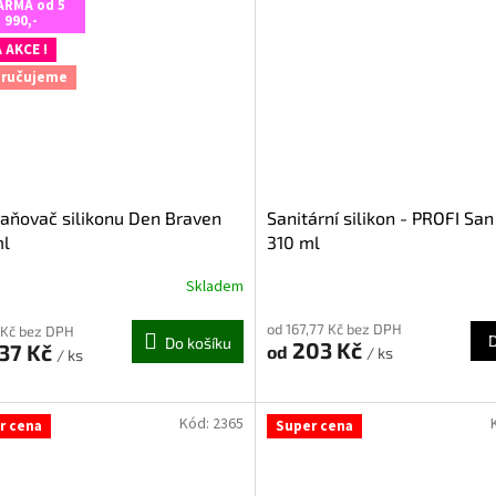
hvězdiček.
ARMA od 5
990,-
 AKCE !
ručujeme
aňovač silikonu Den Braven
Sanitární silikon - PROFI San 
ml
310 ml
Skladem
rné
cení
od 167,77 Kč bez DPH
ktu
 Kč bez DPH
Do košíku
203 Kč
,37 Kč
od
/ ks
/ ks
Kód:
2365
r cena
Super cena
ček.