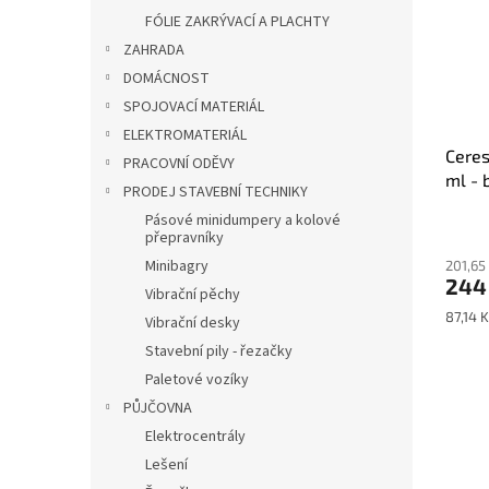
FÓLIE ZAKRÝVACÍ A PLACHTY
ZAHRADA
DOMÁCNOST
SPOJOVACÍ MATERIÁL
ELEKTROMATERIÁL
Ceres
PRACOVNÍ ODĚVY
ml -
PRODEJ STAVEBNÍ TECHNIKY
Pásové minidumpery a kolové
přepravníky
Minibagry
201,65
244
Vibrační pěchy
Měrná
87,14 
Vibrační desky
cena:
Stavební pily - řezačky
Paletové vozíky
PŮJČOVNA
Elektrocentrály
Lešení