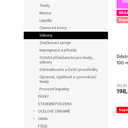
ZD
Tmely
MEGA
Maziva
Dopo
Lepidla
Chemické kotvy
Silikony
Značkovací spreje
Impregnace a přísady
Odstr
Ostatní příslušenství pro tmely,
silikony
100 
Odstraňovače a čistící prostředky
Průmě
Opravné, výplňové a vyrovnávací
hodno
tmely
produ
163,94
Provozní kapaliny
198
je
5,0
PÁSKY
z
STAVEBNÍ POUZDRA
5
Supe
OCELOVÉ ZÁRUBNĚ
hvězdi
OKNA
FÓLIE