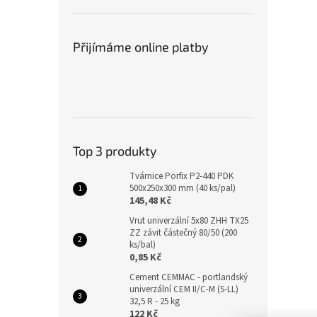
Přijímáme online platby
Top 3 produkty
Tvárnice Porfix P2-440 PDK
500x250x300 mm (40 ks/pal)
145,48 Kč
Vrut univerzální 5x80 ZHH TX25
ZZ závit částečný 80/50 (200
ks/bal)
0,85 Kč
Cement CEMMAC - portlandský
univerzální CEM II/C-M (S-LL)
32,5 R - 25 kg
122 Kč