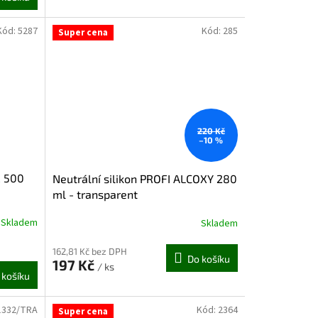
Kód:
5287
Kód:
285
Super cena
220 Kč
–10 %
R 500
Neutrální silikon PROFI ALCOXY 280
ml - transparent
Skladem
Skladem
162,81 Kč bez DPH
Do košíku
197 Kč
/ ks
 košíku
1332/TRA
Kód:
2364
Super cena