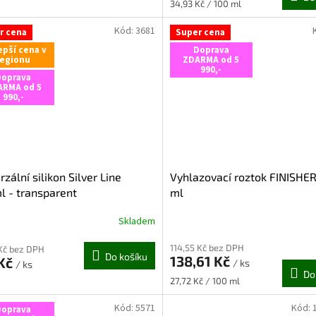
Měrná
34,93 Kč / 100 ml
cena:
Kód:
3681
r cena
Super cena
epší cena v
Doprava
regionu
ZDARMA od 5
990,-
Doprava
ARMA od 5
990,-
rzální silikon Silver Line
Vyhlazovací roztok FINISHE
 - transparent
ml
Skladem
Průměrné
hodnocení
114,55 Kč bez DPH
produktu
Kč bez DPH
Do košíku
138,61 Kč
 Kč
je
/ ks
/ ks
Do
5,0
Měrná
27,72 Kč / 100 ml
z
cena:
5
Kód:
5571
Kód:
Doprava