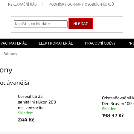
REKLAMAČNÍ ŘÁD
PODMÍNKY OCHRANY OSOBNÍCH ÚDAJŮ
HLEDAT
VACÍ MATERIÁL
ELEKTROMATERIÁL
PRACOVNÍ ODĚVY
PR
Silikony
kony
odávanější
Ceresit CS 25
Odstraňovač sili
sanitární silikon 280
Den Braven 100 
ml - antracite
Skladem
Skladem
198,37 Kč
244 Kč