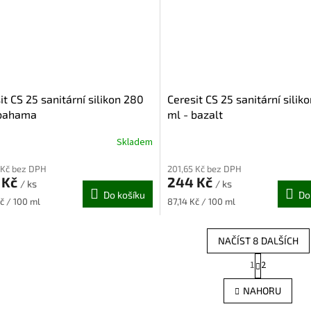
it CS 25 sanitární silikon 280
Ceresit CS 25 sanitární silik
 bahama
ml - bazalt
Skladem
 Kč bez DPH
201,65 Kč bez DPH
 Kč
244 Kč
/ ks
/ ks
Do košíku
Do
Měrná
Kč / 100 ml
87,14 Kč / 100 ml
cena:
NAČÍST 8 DALŠÍCH
S
1
2
O
t
r
v
NAHORU
á
l
n
á