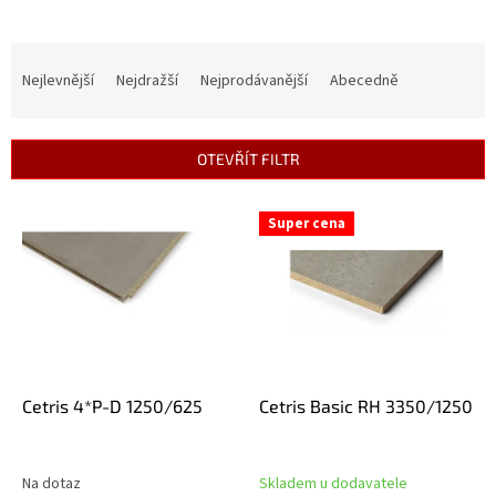
Ř
a
Nejlevnější
Nejdražší
Nejprodávanější
Abecedně
z
e
n
OTEVŘÍT FILTR
í
p
V
r
Super cena
ý
o
p
d
i
u
s
k
p
t
r
ů
o
d
Cetris 4*P-D 1250/625
Cetris Basic RH 3350/1250
u
k
t
Na dotaz
Skladem u dodavatele