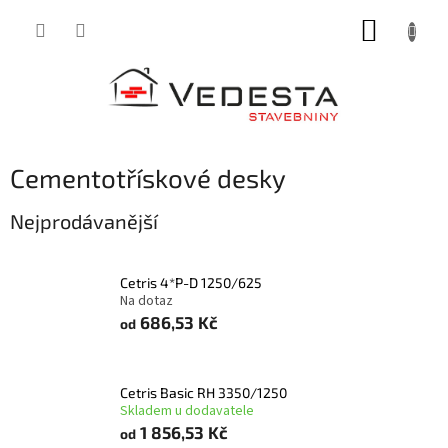
Přejít
NÁKUP
na
obsah
KOŠÍK
Cementotřískové desky
Nejprodávanější
Cetris 4*P-D 1250/625
Na dotaz
686,53 Kč
od
Cetris Basic RH 3350/1250
Skladem u dodavatele
1 856,53 Kč
od