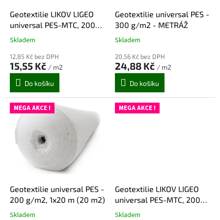
o
d
Geotextilie LIKOV LIGEO
Geotextilie universal PES -
u
universal PES-MTC, 200
300 g/m2 - METRÁŽ
k
g/m2 - METRÁŽ
Skladem
Skladem
Průměrné
Průměrné
t
hodnocení
hodnocení
ů
12,85 Kč bez DPH
20,56 Kč bez DPH
produktu
produktu
15,55 Kč
24,88 Kč
/ m2
/ m2
je
je
5,0
5,0
Do košíku
Do košíku
z
z
5
5
hvězdiček.
hvězdiček.
MEGA AKCE !
MEGA AKCE !
Geotextilie universal PES -
Geotextilie LIKOV LIGEO
200 g/m2, 1x20 m (20 m2)
universal PES-MTC, 200
g/m2, 1x50 m (50 m2)
Skladem
Skladem
Průměrné
Průměrné