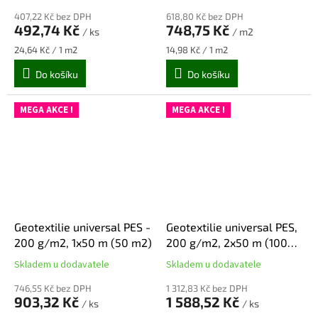
hodnocení
hodnocení
407,22 Kč bez DPH
618,80 Kč bez DPH
produktu
produktu
492,74 Kč
748,75 Kč
/ ks
/ m2
je
je
5,0
5,0
Měrná
Měrná
24,64 Kč / 1 m2
14,98 Kč / 1 m2
z
z
cena:
cena:
Do košíku
Do košíku
5
5
hvězdiček.
hvězdiček.
MEGA AKCE !
MEGA AKCE !
Geotextilie universal PES -
Geotextilie universal PES,
200 g/m2, 1x50 m (50 m2)
200 g/m2, 2x50 m (100
m2)
Skladem u dodavatele
Skladem u dodavatele
Průměrné
Průměrné
hodnocení
hodnocení
746,55 Kč bez DPH
1 312,83 Kč bez DPH
produktu
produktu
903,32 Kč
1 588,52 Kč
/ ks
/ ks
je
je