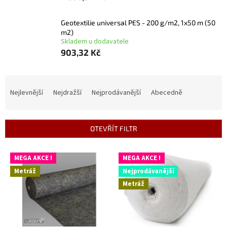
Geotextilie universal PES - 200 g/m2, 1x50 m (50
m2)
Skladem u dodavatele
903,32 Kč
Ř
a
Nejlevnější
Nejdražší
Nejprodávanější
Abecedně
z
e
n
OTEVŘÍT FILTR
í
p
V
r
MEGA AKCE !
MEGA AKCE !
ý
o
Metráž
Nejprodávanější
p
d
Metráž
i
u
s
k
p
t
r
ů