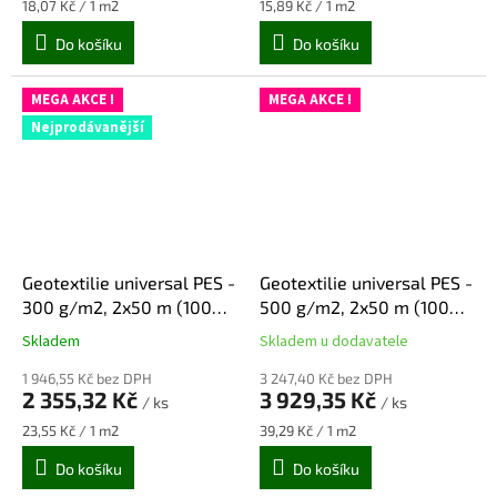
5,0
5,0
Měrná
Měrná
18,07 Kč / 1 m2
15,89 Kč / 1 m2
z
z
cena:
cena:
Do košíku
Do košíku
5
5
hvězdiček.
hvězdiček.
MEGA AKCE !
MEGA AKCE !
Nejprodávanější
Geotextilie universal PES -
Geotextilie universal PES -
300 g/m2, 2x50 m (100
500 g/m2, 2x50 m (100
m2)
m2)
Skladem
Skladem u dodavatele
Průměrné
Průměrné
hodnocení
hodnocení
1 946,55 Kč bez DPH
3 247,40 Kč bez DPH
produktu
produktu
2 355,32 Kč
3 929,35 Kč
/ ks
/ ks
je
je
5,0
5,0
Měrná
Měrná
23,55 Kč / 1 m2
39,29 Kč / 1 m2
z
z
cena:
cena:
Do košíku
Do košíku
5
5
hvězdiček.
hvězdiček.