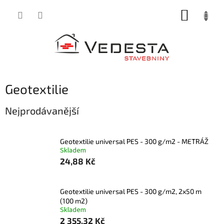
Přejít
NÁKUP
na
obsah
KOŠÍK
Geotextilie
Nejprodávanější
Geotextilie universal PES - 300 g/m2 - METRÁŽ
Skladem
24,88 Kč
Geotextilie universal PES - 300 g/m2, 2x50 m
(100 m2)
Skladem
2 355,32 Kč