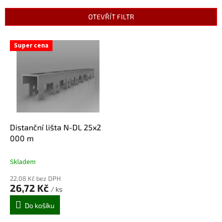
e
n
OTEVŘÍT FILTR
í
p
V
r
Super cena
ý
o
p
d
i
u
s
k
p
t
r
ů
o
d
Distanční lišta N-DL 25x2
u
000 m
k
t
Skladem
ů
22,08 Kč bez DPH
26,72 Kč
/ ks
Do košíku