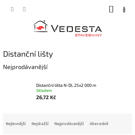
Přejít
NÁKUP
na
obsah
KOŠÍK
Distanční lišty
Nejprodávanější
Distanční lišta N-DL 25x2 000 m
Skladem
26,72 Kč
Ř
a
Nejlevnější
Nejdražší
Nejprodávanější
Abecedně
z