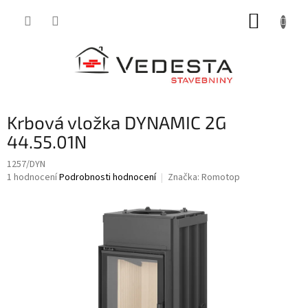
Přejít
NÁKUP
na
obsah
KOŠÍK
Krbová vložka DYNAMIC 2G
44.55.01N
1257/DYN
Průměrné
1 hodnocení
Podrobnosti hodnocení
Značka:
Romotop
hodnocení
produktu
je
5,0
z
5
hvězdiček.