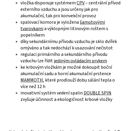
vložka disponuje systémem
CPV
– centrální přívod
externího vzduchu a jsou určeny jak pro
akumulační, tak pro konvekční provoz
spalovací komora je vyložena
šamotovými
tvarovkami
a výklopným litinovým roštem s
popelníkem
díky sekundárnímu přívodu vzduchu je sklo dvířek
omýváno a tak nedochází k usazování nečistot
regulaci primárního a sekundárního přívodu
vzduchu lze řídit
jediným ovládacím prvkem
ke krbovým vložkám je možné dokoupit boční
akumulační sadu a horní akumulační prstence
MAMMOTH
, které prodlouží dobu sálání tepla o
více než 12 h
inovativní systém vedení spalin
DOUBLE SPIN
zvyšuje účinnost a ekologičnost krbové vložky