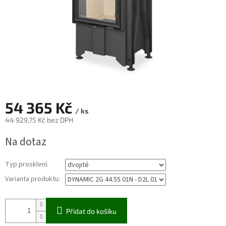
54 365 Kč
/ ks
44 929,75 Kč bez DPH
Měrná
Na dotaz
cena:
Typ prosklení:
Varianta produktu:
Přidat do košíku