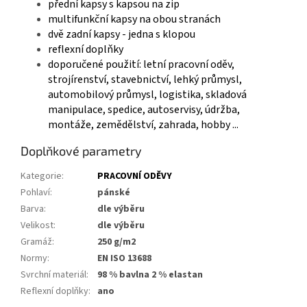
přední kapsy s kapsou na zip
multifunkční kapsy na obou stranách
dvě zadní kapsy - jedna s klopou
reflexní doplňky
doporučené použití: letní pracovní oděv,
strojírenství, stavebnictví, lehký průmysl,
automobilový průmysl, logistika, skladová
manipulace, spedice, autoservisy, údržba,
montáže, zemědělství, zahrada, hobby ...
Doplňkové parametry
Kategorie
:
PRACOVNÍ ODĚVY
Pohlaví
:
pánské
Barva
:
dle výběru
Velikost
:
dle výběru
Gramáž
:
250 g/m2
Normy
:
EN ISO 13688
Svrchní materiál
:
98 % bavlna 2 % elastan
Reflexní doplňky
:
ano