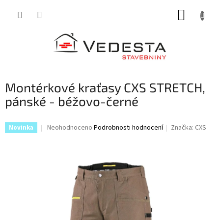
Přejít
NÁKUP
na
obsah
KOŠÍK
Montérkové kraťasy CXS STRETCH,
pánské - béžovo-černé
Průměrné
Neohodnoceno
Podrobnosti hodnocení
Značka:
CXS
Novinka
hodnocení
produktu
je
0,0
z
5
hvězdiček.