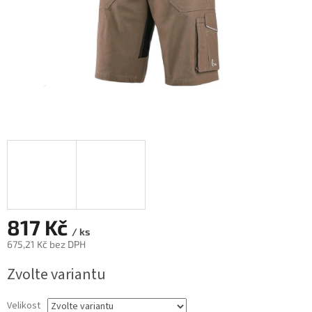
817 Kč
/ ks
675,21 Kč bez DPH
Měrná
Zvolte variantu
cena:
Velikost