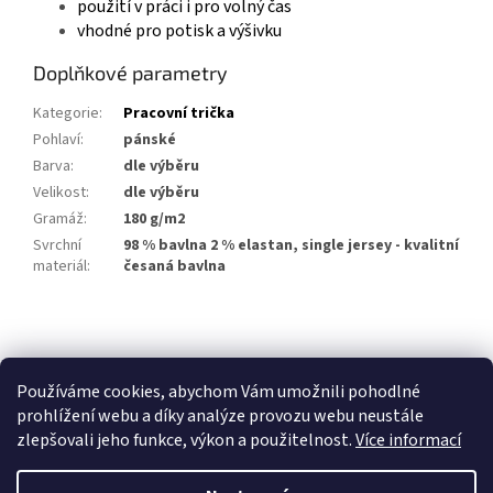
použití v práci i pro volný čas
vhodné pro potisk a výšivku
Doplňkové parametry
Kategorie
:
Pracovní trička
Pohlaví
:
pánské
Barva
:
dle výběru
Velikost
:
dle výběru
Gramáž
:
180 g/m2
Svrchní
98 % bavlna 2 % elastan, single jersey - kvalitní
materiál
:
česaná bavlna
Z
á
p
Používáme cookies, abychom Vám umožnili pohodlné
a
prohlížení webu a díky analýze provozu webu neustále
t
zlepšovali jeho funkce, výkon a použitelnost.
Více informací
í