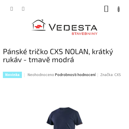
Přejít
NÁKUP
na
obsah
KOŠÍK
Pánské tričko CXS NOLAN, krátký
rukáv - tmavě modrá
Průměrné
Neohodnoceno
Podrobnosti hodnocení
Značka:
CXS
Novinka
hodnocení
produktu
je
0,0
z
5
hvězdiček.