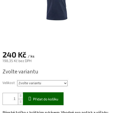
240 Kč
/ ks
198,35 Kč bez DPH
Měrná
Zvolte variantu
cena:
Velikost
Přidat do košíku
Pánské tričko s krátkým rukávem. Vhodné pro potisk a výšivku.