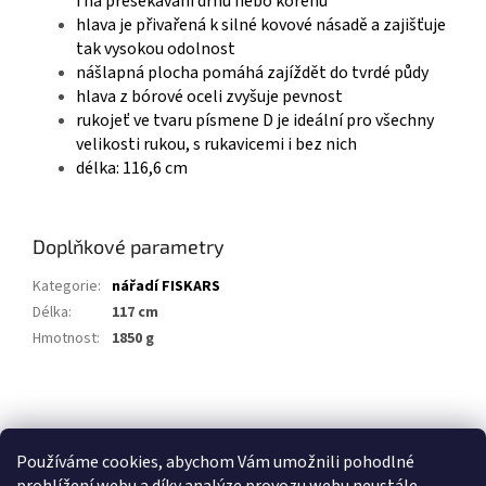
i na přesekávání drnů nebo kořenů
hlava je přivařená k silné kovové násadě a zajišťuje
tak vysokou odolnost
nášlapná plocha pomáhá zajíždět do tvrdé půdy
hlava z bórové oceli zvyšuje pevnost
rukojeť ve tvaru písmene D je ideální pro všechny
velikosti rukou, s rukavicemi i bez nich
délka: 116,6 cm
Doplňkové parametry
Kategorie
:
nářadí FISKARS
Délka
:
117 cm
Hmotnost
:
1850 g
Z
á
p
Používáme cookies, abychom Vám umožnili pohodlné
a