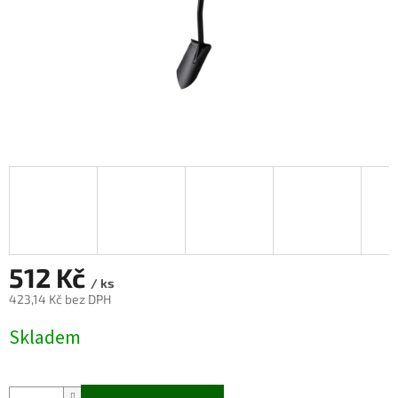
512 Kč
/ ks
423,14 Kč bez DPH
Měrná
Skladem
cena: