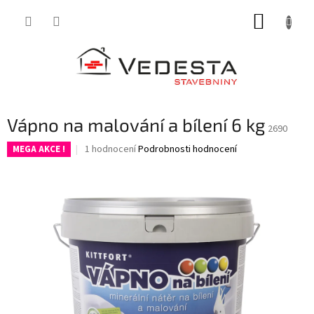
Přejít
NÁKUP
na
obsah
KOŠÍK
Vápno na malování a bílení 6 kg
2690
Průměrné
1 hodnocení
Podrobnosti hodnocení
MEGA AKCE !
hodnocení
produktu
je
5,0
z
5
hvězdiček.