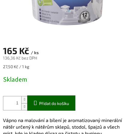
165 Kč
/ ks
136,36 Kč bez DPH
Měrná
27,50 Kč / 1 kg
cena:
Skladem
Přidat do košíku
Vápno na malování a bílení je aromatizovaný minerální
nátěr určený k nátěrům sklepů, stodol, špajzů a všech
míst, kde je kladen důraz na čistotu a hygienu.