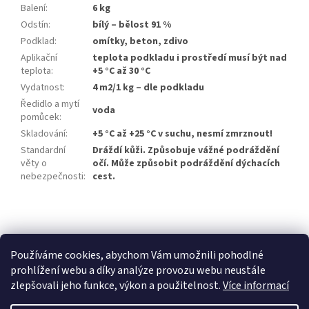
Balení
:
6 kg
Odstín
:
bílý – bělost 91 %
Podklad
:
omítky, beton, zdivo
Aplikační
teplota podkladu i prostředí musí být nad
teplota
:
+5 °C až 30 °C
Vydatnost
:
4 m2/1 kg – dle podkladu
Ředidlo a mytí
voda
pomůcek
:
Skladování
:
+5 °C až +25 °C v suchu, nesmí zmrznout!
Standardní
Dráždí kůži. Způsobuje vážné podráždění
věty o
očí. Může způsobit podráždění dýchacích
nebezpečnosti
:
cest.
Z
á
p
Používáme cookies, abychom Vám umožnili pohodlné
a
prohlížení webu a díky analýze provozu webu neustále
t
zlepšovali jeho funkce, výkon a použitelnost.
Více informací
í