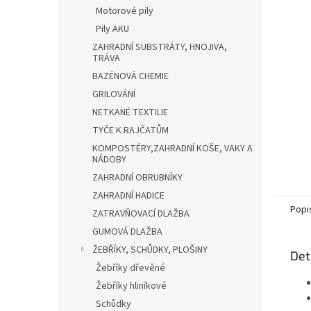
n
Motorové pily
e
Pily AKU
l
ZAHRADNÍ SUBSTRÁTY, HNOJIVA,
TRÁVA
BAZÉNOVÁ CHEMIE
GRILOVÁNÍ
NETKANÉ TEXTILIE
TYČE K RAJČATŮM
KOMPOSTÉRY,ZAHRADNÍ KOŠE, VAKY A
NÁDOBY
ZAHRADNÍ OBRUBNÍKY
ZAHRADNÍ HADICE
Popi
ZATRAVŇOVACÍ DLAŽBA
GUMOVÁ DLAŽBA
ŽEBŘÍKY, SCHŮDKY, PLOŠINY
Det
Žebříky dřevěné
Žebříky hliníkové
Schůdky