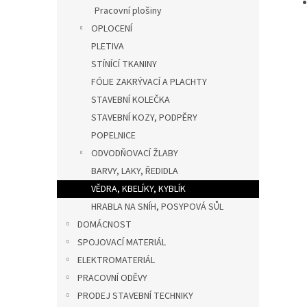
Pracovní plošiny
OPLOCENÍ
PLETIVA
STÍNÍCÍ TKANINY
FÓLIE ZAKRÝVACÍ A PLACHTY
STAVEBNÍ KOLEČKA
STAVEBNÍ KOZY, PODPĚRY
POPELNICE
ODVODŇOVACÍ ŽLABY
BARVY, LAKY, ŘEDIDLA
VĚDRA, KBELÍKY, KYBLÍK
HRABLA NA SNÍH, POSYPOVÁ SŮL
DOMÁCNOST
SPOJOVACÍ MATERIÁL
ELEKTROMATERIÁL
PRACOVNÍ ODĚVY
PRODEJ STAVEBNÍ TECHNIKY