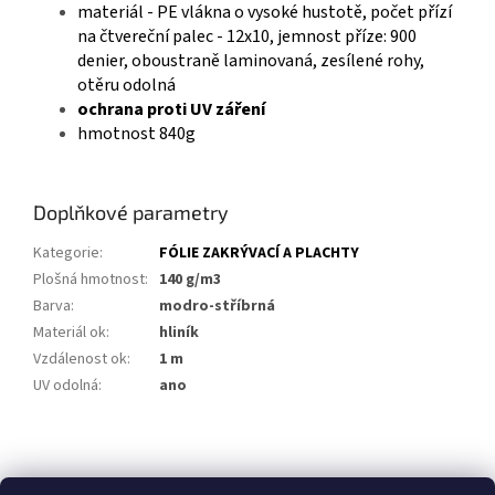
materiál - PE vlákna o vysoké hustotě, počet přízí
na čtvereční palec - 12x10, jemnost příze: 900
denier, oboustraně laminovaná, zesílené rohy,
otěru odolná
ochrana proti UV záření
hmotnost 840g
Doplňkové parametry
Kategorie
:
FÓLIE ZAKRÝVACÍ A PLACHTY
Plošná hmotnost
:
140 g/m3
Barva
:
modro-stříbrná
Materiál ok
:
hliník
Vzdálenost ok
:
1 m
UV odolná
:
ano
Z
á