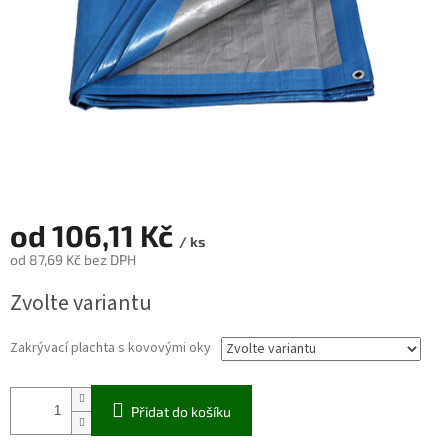
od
106,11 Kč
/ ks
od
87,69 Kč
bez DPH
Měrná
Zvolte variantu
cena:
Zakrývací plachta s kovovými oky
Přidat do košíku