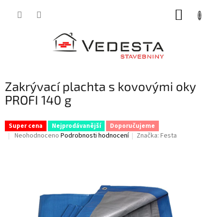
Přejít
NÁKUP
na
obsah
KOŠÍK
Zakrývací plachta s kovovými oky
PROFI 140 g
Super cena
Nejprodávanější
Doporučujeme
Průměrné
Neohodnoceno
Podrobnosti hodnocení
Značka:
Festa
hodnocení
produktu
je
0,0
z
5
hvězdiček.