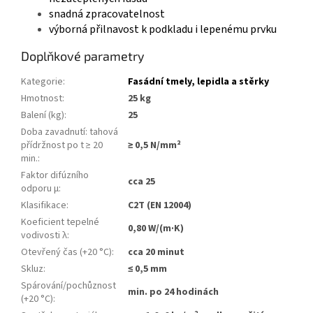
s
nadná zpracovatelnost
výborná přilnavost k podkladu i lepenému prvku
Doplňkové parametry
Kategorie
:
Fasádní tmely, lepidla a stěrky
Hmotnost
:
25 kg
Balení (kg)
:
25
Doba zavadnutí: tahová
přídržnost po t ≥ 20
≥ 0,5 N/mm²
min.
:
Faktor difúzního
cca 25
odporu μ
:
Klasifikace
:
C2T (EN 12004)
Koeficient tepelné
0,80 W/(m·K)
vodivosti λ
:
Otevřený čas (+20 °C)
:
cca 20 minut
Skluz
:
≤ 0,5 mm
Spárování/pochůznost
min. po 24 hodinách
(+20 °C)
: