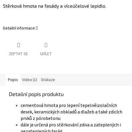
Stěrková hmota na fasády a víceúčelové lepidlo.
Detailní informace
ZEPTAT SE
SDÍLET
Popis
Videa (1)
Diskuze
Detailní popis produktu
cementová hmota pro lepení tepelněizolačních
desek, keramických obkladů a dlažeb a také zdicích
prvků z pórobetonu
dále je určená pro stěrkování zdiva a zateplených i
nezateplených fasád