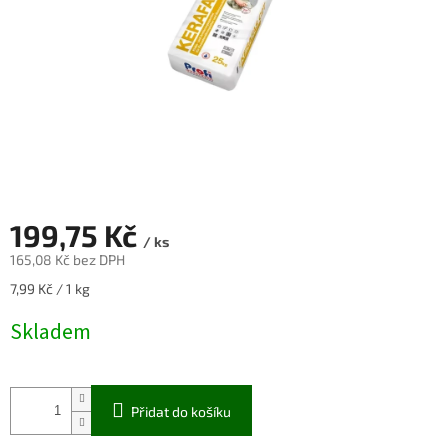
199,75 Kč
/ ks
165,08 Kč bez DPH
Měrná
7,99 Kč / 1 kg
cena:
Skladem
Přidat do košíku