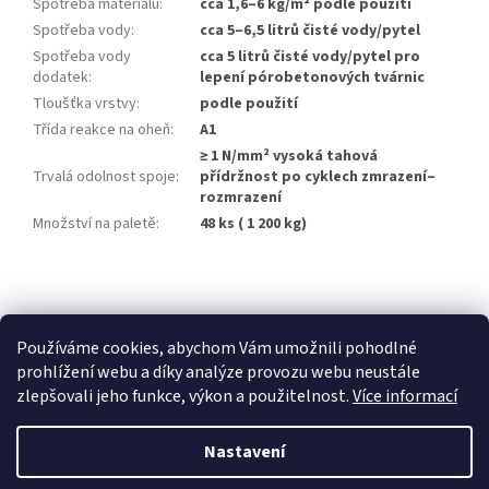
Spotřeba materiálu
:
cca 1,6–6 kg/m² podle použití
Spotřeba vody
:
cca 5–6,5 litrů čisté vody/pytel
Spotřeba vody
cca 5 litrů čisté vody/pytel pro
dodatek
:
lepení pórobetonových tvárnic
Tloušťka vrstvy
:
podle použití
Třída reakce na oheň
:
A1
≥ 1 N/mm² vysoká tahová
Trvalá odolnost spoje
:
přídržnost po cyklech zmrazení–
rozmrazení
Množství na paletě
:
48 ks ( 1 200 kg)
Z
á
p
Používáme cookies, abychom Vám umožnili pohodlné
a
prohlížení webu a díky analýze provozu webu neustále
t
zlepšovali jeho funkce, výkon a použitelnost.
Více informací
í
Nastavení
Vytvořil Shoptet