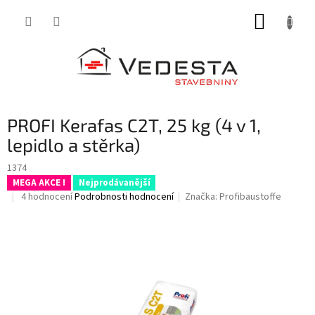
Přejít
NÁKUP
na
obsah
KOŠÍK
PROFI Kerafas C2T, 25 kg (4 v 1,
lepidlo a stěrka)
1374
MEGA AKCE !
Nejprodávanější
Průměrné
4 hodnocení
Podrobnosti hodnocení
Značka:
Profibaustoffe
hodnocení
produktu
je
5,0
z
5
hvězdiček.