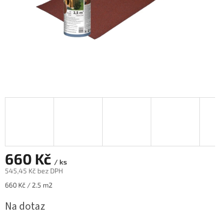
660 Kč
/ ks
545,45 Kč bez DPH
Měrná
660 Kč / 2.5 m2
cena:
Na dotaz