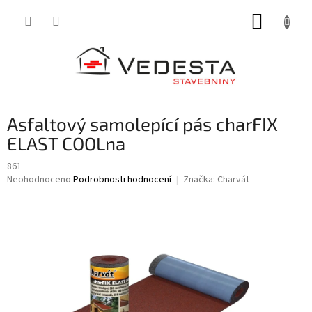
Přejít
NÁKUP
na
obsah
KOŠÍK
Asfaltový samolepící pás charFIX
ELAST COOLna
861
Průměrné
Neohodnoceno
Podrobnosti hodnocení
Značka:
Charvát
hodnocení
produktu
je
0,0
z
5
hvězdiček.