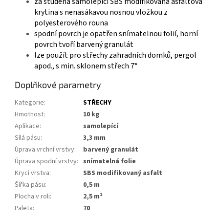
za studena samolepící SBS modifikovaná asfaltová
krytina s nenasákavou nosnou vložkou z
polyesterového rouna
spodní povrch je opatřen snímatelnou folií, horní
povrch tvoří barvený granulát
lze použít pro střechy zahradních domků, pergol
apod., s min. sklonem střech 7°
Doplňkové parametry
Kategorie
:
STŘECHY
Hmotnost
:
10 kg
Aplikace
:
samolepící
Sílá pásu
:
3,3 mm
Úprava vrchní vrstvy
:
barvený granulát
Úprava spodní vrstvy
:
snímatelná folie
Krycí vrstva
:
SBS modifikovaný asfalt
Šířka pásu
:
0,5 m
Plocha v roli
:
2,5 m²
Paleta
:
70