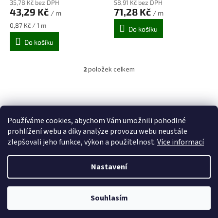
ů
35,78 Kč bez DPH
58,91 Kč bez DPH
produktu
produktu
43,29 Kč
71,28 Kč
/ m
/ m
je
je
5,0
5,0
Měrná
0,87 Kč / 1 m
Do košíku
z
z
cena:
Do košíku
5
5
hvězdiček.
hvězdiček.
2
položek celkem
O
v
l
Z
á
á
d
p
a
Používáme cookies, abychom Vám umožnili pohodlné
a
c
prohlížení webu a díky analýze provozu webu neustále
t
í
zlepšovali jeho funkce, výkon a použitelnost.
Více informací
í
p
r
v
Nastavení
Vytvořil Shoptet
k
y
v
Souhlasím
Copyright 2026
Stavebniny Vedesta
. Všechna práva vyhrazena.
ý
p