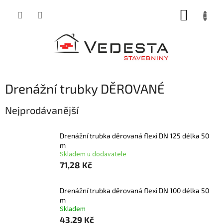
Přejít
NÁKUP
na
obsah
KOŠÍK
Drenážní trubky DĚROVANÉ
Nejprodávanější
Drenážní trubka děrovaná flexi DN 125 délka 50
m
Skladem u dodavatele
71,28 Kč
Drenážní trubka děrovaná flexi DN 100 délka 50
m
Skladem
43,29 Kč