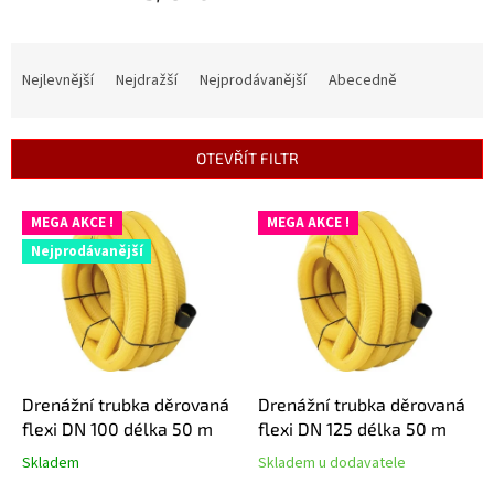
Ř
a
Nejlevnější
Nejdražší
Nejprodávanější
Abecedně
z
e
n
OTEVŘÍT FILTR
í
p
V
r
MEGA AKCE !
MEGA AKCE !
ý
o
Nejprodávanější
p
d
i
u
s
k
p
t
r
ů
o
d
Drenážní trubka děrovaná
Drenážní trubka děrovaná
u
flexi DN 100 délka 50 m
flexi DN 125 délka 50 m
k
Skladem
Skladem u dodavatele
Průměrné
Průměrné
t
hodnocení
hodnocení