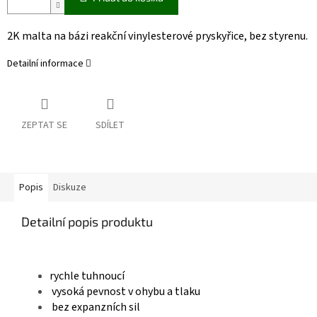
2K malta na bázi reakční vinylesterové pryskyřice, bez styrenu
.
Detailní informace
ZEPTAT SE
SDÍLET
Popis
Diskuze
Detailní popis produktu
rychle tuhnoucí
v
ysoká pevnost v ohybu a tlaku
b
ez expanzních sil