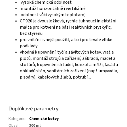
v
ysoká chemická odolnost
m
ontáž horizontálně i vertikálně
o
dolnost vůči vysokým teplotám)
CF 920 je dvousložková, rychle tuhnoucí injektážní
malta pro kotvení na bázi reaktivních pryskyřic,
bez styrenu
pro vnitřní i vnější použití, a to i pro trvale vlhké
podklady
vhodná k upevnění: tyčí a závitových kotev, vrat a
plotů, montáž strojů a zařízení, zábradlí, madel a
stožárů, k upevnění držadel, konzol a mříží, fasád a
obkladů stěn, sanitárních zařízení (např. umyvadla,
pisoáry), kabelových žlabů, potrubí ...
Doplňkové parametry
Kategorie
:
Chemické kotvy
Obsah
:
300 ml