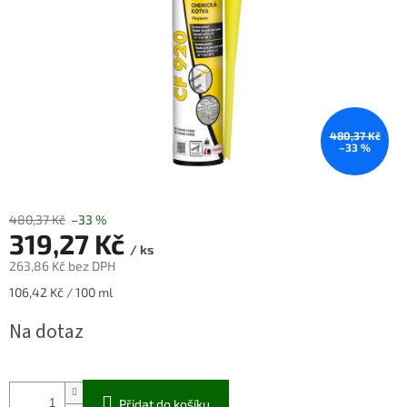
480,37 Kč
–33 %
480,37 Kč
–33 %
319,27 Kč
/ ks
263,86 Kč bez DPH
Měrná
106,42 Kč / 100 ml
cena:
Na dotaz
Přidat do košíku