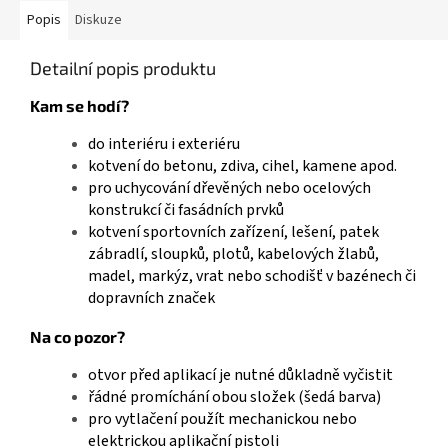
Popis
Diskuze
Detailní popis produktu
Kam se hodí?
do interiéru i exteriéru
kotvení do betonu, zdiva, cihel, kamene apod.
pro uchycování dřevěných nebo ocelových
konstrukcí či fasádních prvků
kotvení sportovních zařízení, lešení, patek
zábradlí, sloupků, plotů, kabelových žlabů,
madel, markýz, vrat nebo schodišť v bazénech či
dopravních značek
Na co pozor?
otvor před aplikací je nutné důkladně vyčistit
řádné promíchání obou složek (šedá barva)
pro vytlačení použít mechanickou nebo
elektrickou aplikační pistoli