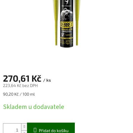
270,61 Kč
/ ks
223,64 Kč bez DPH
Měrná
90,20 Kč / 100 ml
cena:
Skladem u dodavatele
Přidat do košíku