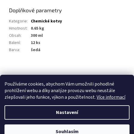
Doplňkové parametry
Kategorie
:
Chemické kotvy
Hmotnost
:
0.65 kg
Obsah
:
300 ml
Balení
:
12 ks
Barva
:
šedá
Z
á
p
Používáme cookies, abychom Vám umožnili pohodlné
a
prohlížení webu a díky analýze provozu webu neustále
t
zlepšovali jeho funkce, výkon a použitelnost.
Více informací
í
Nastavení
Vytvořil Shoptet
Souhlasím
Copyright 2026
Stavebniny Vedesta
. Všechna práva vyhrazena.