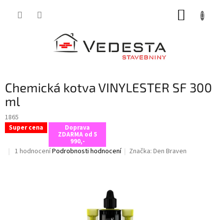
Přejít
NÁKUP
na
obsah
KOŠÍK
Chemická kotva VINYLESTER SF 300
ml
1865
Super cena
Doprava
ZDARMA od 5
990,-
Průměrné
1 hodnocení
Podrobnosti hodnocení
Značka:
Den Braven
hodnocení
produktu
je
5,0
z
5
hvězdiček.