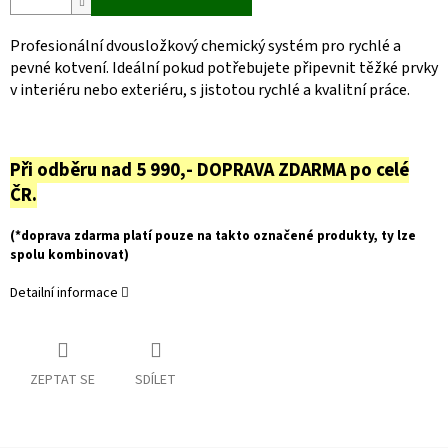
Profesionální dvousložkový chemický systém pro rychlé a
pevné kotvení. Ideální pokud potřebujete připevnit těžké prvky
v interiéru nebo exteriéru, s jistotou rychlé a kvalitní práce.
Při odběru nad 5 990,- DOPRAVA ZDARMA po celé
ČR.
(*doprava zdarma platí pouze na takto označené produkty, ty lze
spolu kombinovat)
Detailní informace
ZEPTAT SE
SDÍLET