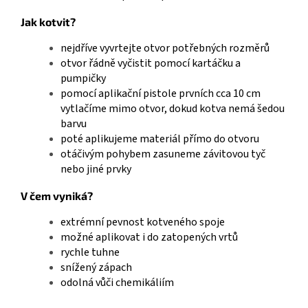
Jak kotvit?
nejdříve vyvrtejte otvor potřebných rozměrů
otvor řádně vyčistit pomocí kartáčku a
pumpičky
pomocí aplikační pistole prvních cca 10 cm
vytlačíme mimo otvor, dokud kotva nemá šedou
barvu
poté aplikujeme materiál přímo do otvoru
otáčivým pohybem zasuneme závitovou tyč
nebo jiné prvky
V čem vyniká?
extrémní pevnost kotveného spoje
možné aplikovat i do zatopených vrtů
rychle tuhne
snížený zápach
odolná vůči chemikáliím