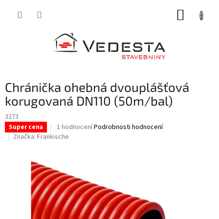
Přejít
NÁKUP
na
obsah
KOŠÍK
Chránička ohebná dvouplášťová
korugovaná DN110 (50m/bal)
3273
Průměrné
1 hodnocení
Podrobnosti hodnocení
Super cena
hodnocení
Značka:
Frankische
produktu
je
5,0
z
5
hvězdiček.