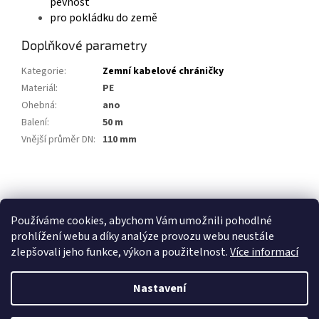
pevnost
pro pokládku do země
Doplňkové parametry
Kategorie
:
Zemní kabelové chráničky
Materiál
:
PE
Ohebná
:
ano
Balení
:
50 m
Vnější průměr DN
:
110 mm
Z
á
p
Používáme cookies, abychom Vám umožnili pohodlné
a
prohlížení webu a díky analýze provozu webu neustále
t
zlepšovali jeho funkce, výkon a použitelnost.
Více informací
í
Nastavení
Vytvořil Shoptet