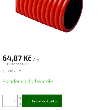
64,87 Kč
/ m
53,61 Kč bez DPH
Měrná
1,30 Kč / 1 m
cena:
Skladem u dodavatele
Přidat do košíku