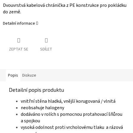
Dvouvrstvá kabelová chránička z PE konstrukce pro pokládku
do země.
Detailní informace
ZEPTAT SE
SDÍLET
Popis
Diskuze
Detailní popis produktu
vnitřní stěna hladká, vnější korugovaná / vlnitá
neobsahuje halogeny
dodáváno v rolích s pomocnou protahovací šňůrou
a spojkou
vysoká odolnost proti vrcholovému tlaku a rázová