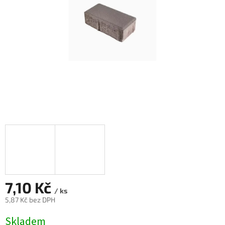
7,10 Kč
/ ks
5,87 Kč bez DPH
Měrná
Skladem
cena: