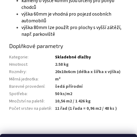
kameny
o
výšce
40mm
jsou
určeny
pro
pohyb
chodců
výška
60mm
je
vhodná
pro
pojezd
osobních
automobilů
výška
80mm
lze
použít
pro
plochy
s
vyšší zátěží,
např. parkoviště
Doplňkové parametry
Kategorie
:
Skladebné dlažby
Hmotnost
:
2.58 kg
Rozměry
:
20x10x6cm (délka x šířka x výška)
Měrná jednotka
:
m²
Barevné provedení
:
šedá přírodní
Spotřeba
:
50 ks/m2
Množství na paletě
:
10,56 m2 / 1 426 kg
Počet vrstev na paletě
:
11 řad (1 řada = 0,96 m2 / 48 ks )
Z
á