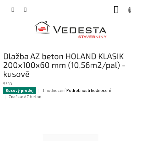
Přejít
NÁKUP
na
obsah
KOŠÍK
Dlažba AZ beton HOLAND KLASIK
200x100x60 mm (10,56m2/pal) -
kusově
5533
Průměrné
1 hodnocení
Podrobnosti hodnocení
Kusový prodej
hodnocení
Značka:
AZ beton
produktu
je
5,0
z
5
hvězdiček.