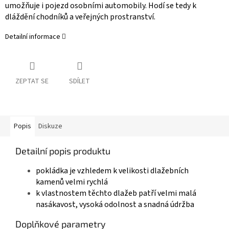
umožňuje
i
pojezd
osobními
automobily.
Hodí
se
tedy
k
dláždění
chodníků
a
veřejných
prostranství.
Detailní informace
ZEPTAT SE
SDÍLET
Popis
Diskuze
Detailní popis produktu
pokládka
je
vzhledem
k
velikosti
dlažebních
kamenů
velmi
rychlá
k
vlastnostem
těchto
dlažeb
patří
velmi
malá
nasákavost, vysoká odolnost a snadná údržba
Doplňkové parametry