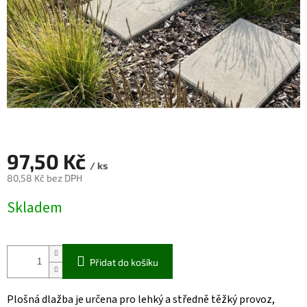
97,50 Kč
/ ks
80,58 Kč bez DPH
Měrná
Skladem
cena:
Přidat do košíku
Plošná
dlažba
je
určena
pro
lehký
a
středně
těžký
provoz,