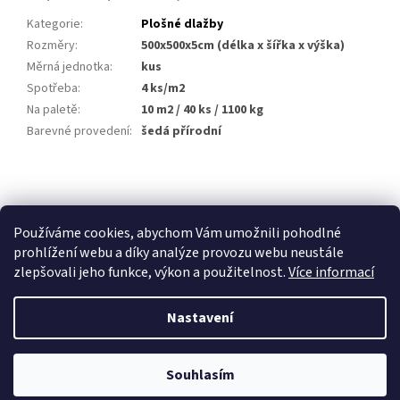
Kategorie
:
Plošné dlažby
Rozměry
:
500x500x5cm (délka x šířka x výška)
Měrná jednotka
:
kus
Spotřeba
:
4 ks/m2
Na paletě
:
10 m2 / 40 ks / 1100 kg
Barevné provedení
:
šedá přírodní
Z
á
p
Používáme cookies, abychom Vám umožnili pohodlné
a
prohlížení webu a díky analýze provozu webu neustále
t
zlepšovali jeho funkce, výkon a použitelnost.
Více informací
í
Nastavení
Vytvořil Shoptet
Souhlasím
Copyright 2026
Stavebniny Vedesta
. Všechna práva vyhrazena.