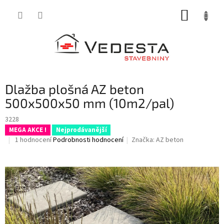
Přejít
NÁKUP
na
obsah
KOŠÍK
Dlažba plošná AZ beton
500x500x50 mm (10m2/pal)
3228
MEGA AKCE !
Nejprodávanější
Průměrné
1 hodnocení
Podrobnosti hodnocení
Značka:
AZ beton
hodnocení
produktu
je
5,0
z
5
hvězdiček.