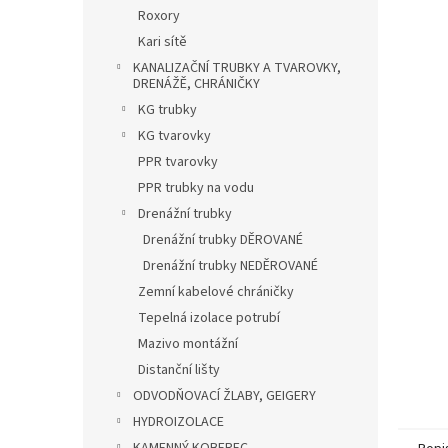
n
Roxory
e
Kari sítě
l
KANALIZAČNÍ TRUBKY A TVAROVKY,
DRENÁŽĚ, CHRÁNIČKY
KG trubky
KG tvarovky
PPR tvarovky
PPR trubky na vodu
Drenážní trubky
Drenážní trubky DĚROVANÉ
Drenážní trubky NEDĚROVANÉ
Zemní kabelové chráničky
Tepelná izolace potrubí
Mazivo montážní
Distanční lišty
ODVODŇOVACÍ ŽLABY, GEIGERY
HYDROIZOLACE