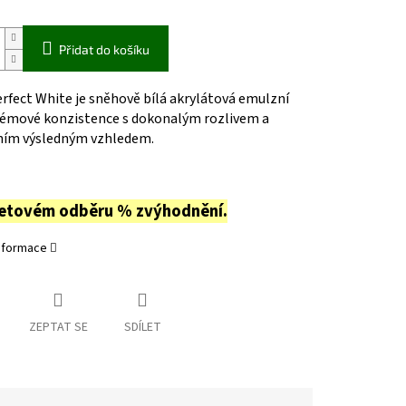
Přidat do košíku
rfect White je sněhově bílá akrylátová emulzní
rémové konzistence s dokonalým rozlivem a
ním výsledným vzhledem.
letovém odběru % zvýhodnění.
informace
ZEPTAT SE
SDÍLET