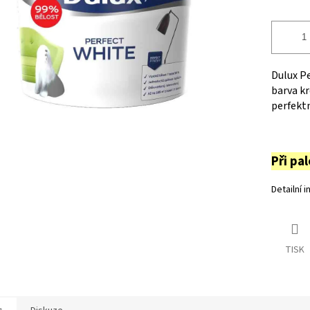
Dulux Pe
barva k
perfekt
Při pa
Detailní 
TISK