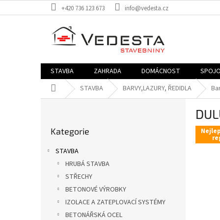
Přejít
+420 736 123 673
info@vedesta.cz
na
obsah
STAVBA
ZAHRADA
DOMÁCNOST
SPOJO
Domů
STAVBA
BARVY,LAZURY, ŘEDIDLA
Ba
P
DULU
o
Přeskočit
s
Kategorie
kategorie
Nejlep
t
re
r
STAVBA
a
HRUBÁ STAVBA
n
STŘECHY
n
í
BETONOVÉ VÝROBKY
p
IZOLACE A ZATEPLOVACÍ SYSTÉMY
a
BETONÁŘSKÁ OCEL