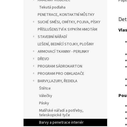
KAMENNÝ KOBEREC
Popi
Tekutá podlaha
PENETRACE, KONTAKTNÍ MŮSTKY
Det
SUCHÉ SMĚSI, OMÍTKY, POJIVA, PÍSKY
PŘÍSLUŠENSTVÍ K SYPKÝM HMOTÁM
Vla
STAVEBNÍ NÁŘADÍ
LEŠENÍ, BEDNÍCÍ STOJKY, PLOŠINY
ARMOVACÍ TKANINY - PERLINKY
DŘEVO
PROGRAM SÁDROKARTON
PROGRAM PRO OBKLADAČE
BARVY,LAZURY, ŘEDIDLA
Štětce
Použ
Válečky
Pásky
Malířské nářadí a potřeby,
teleskopické tyče
Barvy a penetrace interiér