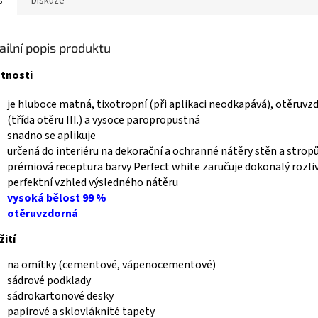
s
Diskuze
ailní popis produktu
stnosti
je hluboce matná, tixotropní (při aplikaci neodkapává), otěruvz
(třída otěru III.) a vysoce paropropustná
snadno se aplikuje
určená do interiéru na dekorační a ochranné nátěry stěn a strop
prémiová receptura barvy Perfect white zaručuje dokonalý rozliv
perfektní vzhled výsledného nátěru
vysoká bělost 99 %
otěruvzdorná
ití
na omítky (cementové, vápenocementové)
sádrové podklady
sádrokartonové desky
papírové a sklovláknité tapety