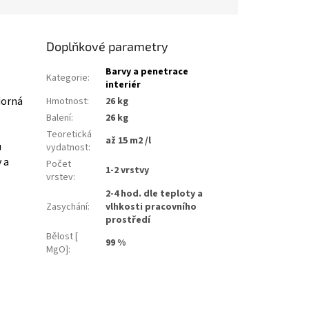
Doplňkové parametry
Barvy a penetrace
Kategorie
:
interiér
dorná
Hmotnost
:
26 kg
Balení
:
26 kg
Teoretická
až 15 m2 /l
ů
vydatnost
:
 a
Počet
1-2 vrstvy
vrstev
:
2-4 hod. dle teploty a
Zasychání
:
vlhkosti pracovního
prostředí
Bělost [
99 %
MgO]
: