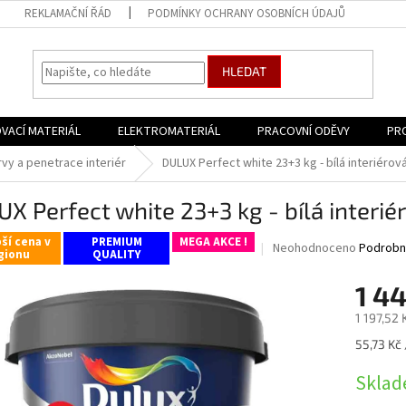
REKLAMAČNÍ ŘÁD
PODMÍNKY OCHRANY OSOBNÍCH ÚDAJŮ
HLEDAT
VACÍ MATERIÁL
ELEKTROMATERIÁL
PRACOVNÍ ODĚVY
PR
rvy a penetrace interiér
DULUX Perfect white 23+3 kg - bílá interiérov
X Perfect white 23+3 kg - bílá interié
ší cena v
PREMIUM
MEGA AKCE !
Průměrné
Neohodnoceno
Podrobn
gionu
QUALITY
hodnocení
produktu
1 4
je
0,0
1 197,52
z
Měrná
55,73 Kč 
5
cena:
hvězdiček.
Sklad