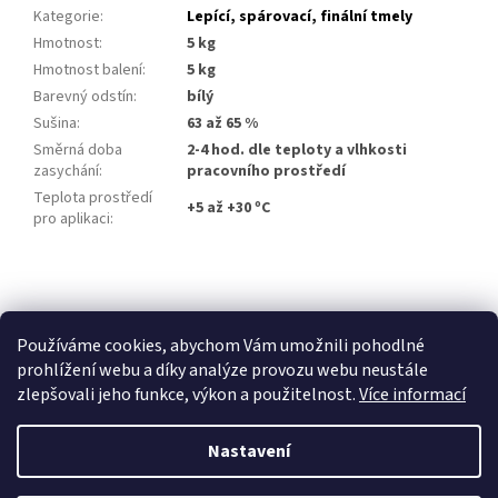
Kategorie
:
Lepící, spárovací, finální tmely
Hmotnost
:
5 kg
Hmotnost balení
:
5 kg
Barevný odstín
:
bílý
Sušina
:
63 až 65 %
Směrná doba
2-4 hod. dle teploty a vlhkosti
zasychání
:
pracovního prostředí
Teplota prostředí
+5 až +30 ºC
pro aplikaci
:
Z
á
p
Používáme cookies, abychom Vám umožnili pohodlné
a
prohlížení webu a díky analýze provozu webu neustále
t
zlepšovali jeho funkce, výkon a použitelnost.
Více informací
í
Nastavení
Vytvořil Shoptet