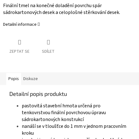
Finální tmel na konečné doladění povrchu spár
sádrokartonových desek a celoplošné stěrkování desek.
Detailní informace
ZEPTAT SE
SDÍLET
Popis
Diskuze
Detailní popis produktu
pastovitá stavební hmota určená pro
tenkovrstvou finální povrchovou úpravu
sádrokartonových konstrukcí
nanáší se v tloušťce do 1 mm v jednom pracovním
kroku