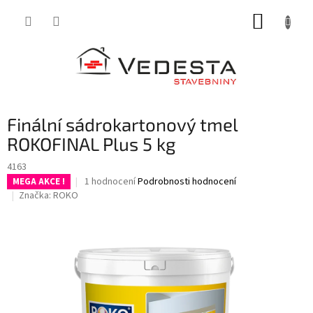
Přejít
NÁKUP
na
obsah
KOŠÍK
Finální sádrokartonový tmel
ROKOFINAL Plus 5 kg
4163
Průměrné
1 hodnocení
Podrobnosti hodnocení
MEGA AKCE !
hodnocení
Značka:
ROKO
produktu
je
5,0
z
5
hvězdiček.