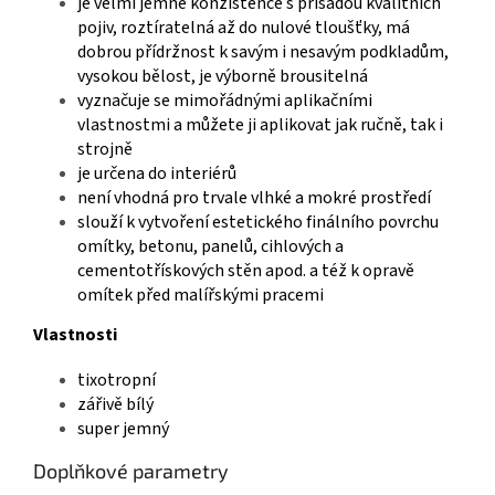
je velmi jemné konzistence s přísadou kvalitních
pojiv, roztíratelná až do nulové tloušťky, má
dobrou přídržnost k savým i nesavým podkladům,
vysokou bělost, je výborně brousitelná
vyznačuje se mimořádnými aplikačními
vlastnostmi a můžete ji aplikovat jak ručně, tak i
strojně
je určena do interiérů
není vhodná pro trvale vlhké a mokré prostředí
slouží k vytvoření estetického finálního povrchu
omítky, betonu, panelů, cihlových a
cementotřískových stěn apod. a též k opravě
omítek před malířskými pracemi
Vlastnosti
tixotropní
zářivě bílý
super jemný
Doplňkové parametry