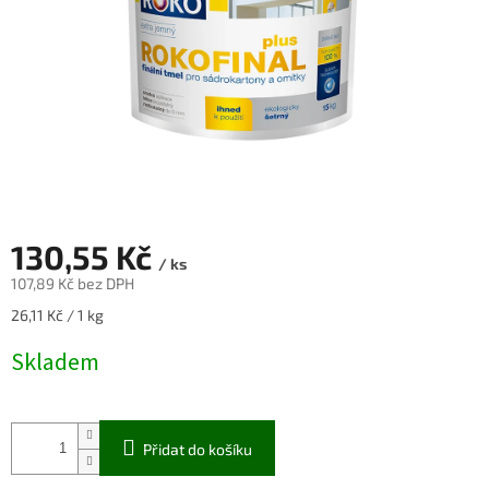
130,55 Kč
/ ks
107,89 Kč bez DPH
Měrná
26,11 Kč / 1 kg
cena:
Skladem
Přidat do košíku