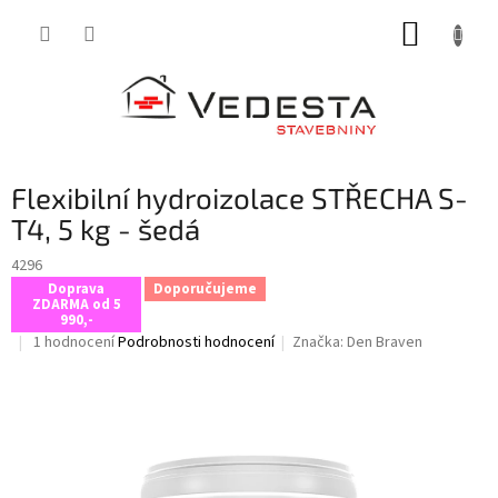
Přejít
NÁKUP
na
obsah
KOŠÍK
Flexibilní hydroizolace STŘECHA S-
T4, 5 kg - šedá
4296
Doprava
Doporučujeme
ZDARMA od 5
990,-
Průměrné
1 hodnocení
Podrobnosti hodnocení
Značka:
Den Braven
hodnocení
produktu
je
5,0
z
5
hvězdiček.