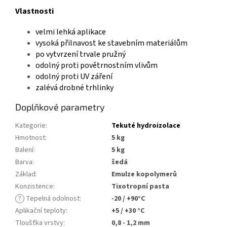
Vlastnosti
velmi lehká aplikace
vysoká přilnavost ke stavebním materiálům
po vytvrzení trvale pružný
odolný proti povětrnostním vlivům
odolný proti UV záření
zalévá drobné trhlinky
Doplňkové parametry
Kategorie
:
Tekuté hydroizolace
Hmotnost
:
5 kg
Balení
:
5 kg
Barva
:
šedá
Základ
:
Emulze kopolymerů
Konzistence
:
Tixotropní pasta
?
Tepelná odolnost
:
-20 / +90°C
Aplikační teploty
:
+5 / +30 °C
Tloušťka vrstvy
:
0,8 - 1,2 mm