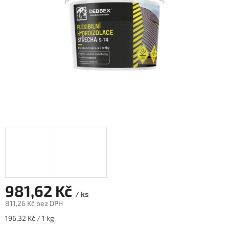
981,62 Kč
/ ks
811,26 Kč bez DPH
Měrná
196,32 Kč / 1 kg
cena: