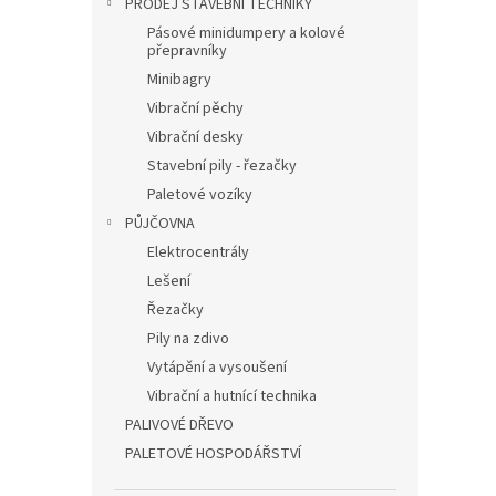
PRODEJ STAVEBNÍ TECHNIKY
Pásové minidumpery a kolové
přepravníky
Minibagry
Vibrační pěchy
Vibrační desky
Stavební pily - řezačky
Paletové vozíky
PŮJČOVNA
Elektrocentrály
Lešení
Řezačky
Pily na zdivo
Vytápění a vysoušení
Vibrační a hutnící technika
PALIVOVÉ DŘEVO
PALETOVÉ HOSPODÁŘSTVÍ