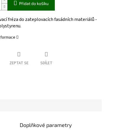
Přidat do košíku
ací fréza do zateplovacích fasádních materiálů -
olystyrenu.
informace
ZEPTAT SE
SDÍLET
Doplňkové parametry