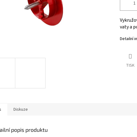
Vykružov
vaty a p
Detailní 
TISK
s
Diskuze
ailní popis produktu