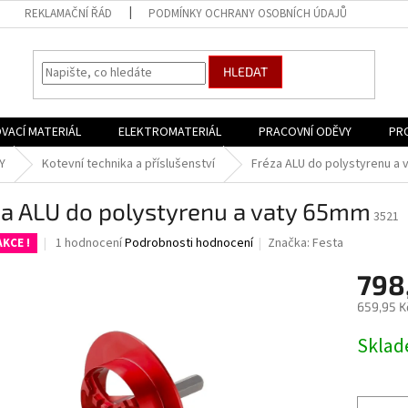
REKLAMAČNÍ ŘÁD
PODMÍNKY OCHRANY OSOBNÍCH ÚDAJŮ
HLEDAT
VACÍ MATERIÁL
ELEKTROMATERIÁL
PRACOVNÍ ODĚVY
PR
Y
Kotevní technika a příslušenství
Fréza ALU do polystyrenu a
za ALU do polystyrenu a vaty 65mm
3521
Průměrné
1 hodnocení
Podrobnosti hodnocení
Značka:
Festa
KCE !
hodnocení
produktu
798
je
659,95 K
5,0
z
Měrná
Skla
5
cena:
hvězdiček.