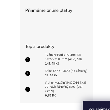
Přijímáme online platby
Top 3 produkty
Tvárnice Porfix P2-440 PDK
500x250x300 mm (40 ks/pal)
145,48 Kč
Kabel CYKY-J 3x2,5 (na zásuvky)
37,66 Kč
Vrut univerzální 5x80 ZHH TX25
ZZ závit částečný 80/50 (200
ks/bal)
0,85 Kč
Z
Používáme c