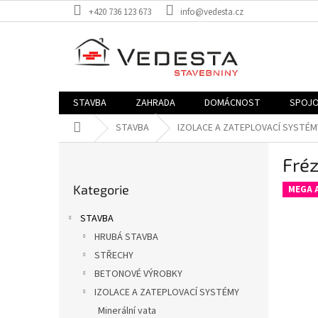
Přejít
+420 736 123 673
info@vedesta.cz
na
obsah
STAVBA
ZAHRADA
DOMÁCNOST
SPOJO
Domů
STAVBA
IZOLACE A ZATEPLOVACÍ SYSTÉM
P
Fré
o
Přeskočit
s
Kategorie
kategorie
MEGA A
t
r
STAVBA
a
HRUBÁ STAVBA
n
STŘECHY
n
í
BETONOVÉ VÝROBKY
p
IZOLACE A ZATEPLOVACÍ SYSTÉMY
a
Minerální vata