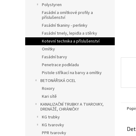
n
Polystyren
e
Fasádní a omítkové profily a
l
příslušenství
Fasádní tkaniny - perlinky
Fasádní tmely, lepidla a stěrky
Kotevní technika a příslušenství
Omítky
Fasádní barvy
Penetrace podkladu
Pistole stříkací na barvy a omítky
BETONÁŘSKÁ OCEL
Roxory
Kari sítě
KANALIZAČNÍ TRUBKY A TVAROVKY,
Popi
DRENÁŽĚ, CHRÁNIČKY
KG trubky
KG tvarovky
Det
PPR tvarovky