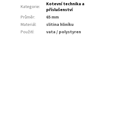
Kotevní technika a
Kategorie
:
příslušenství
Průměr
:
65 mm
Materiál
:
slitina hliníku
Použití
:
vata / polystyren