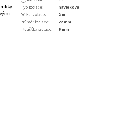
?
Materiál
:
PE
trubky
Typ izolace
:
návleková
ovými
Délka izolace
:
2 m
Průměr izolace
:
22 mm
Tloušťka izolace
:
6 mm