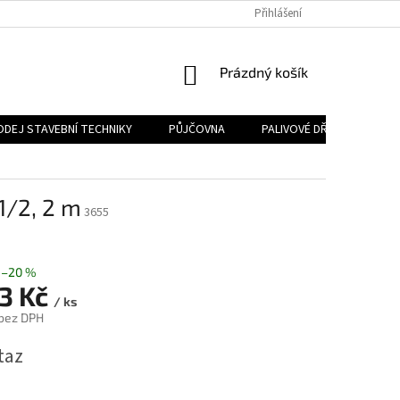
Přihlášení
NÁKUPNÍ
Prázdný košík
KOŠÍK
ODEJ STAVEBNÍ TECHNIKY
PŮJČOVNA
PALIVOVÉ DŘEVO
PA
1/2, 2 m
3655
–20 %
33 Kč
/ ks
 bez DPH
taz