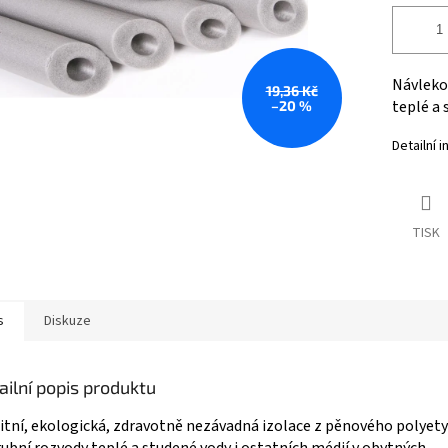
Návleko
19,36 Kč
teplé a 
–20 %
Detailní 
TISK
s
Diskuze
ailní popis produktu
itní, ekologická, zdravotně nezávadná izolace z pěnového polyet