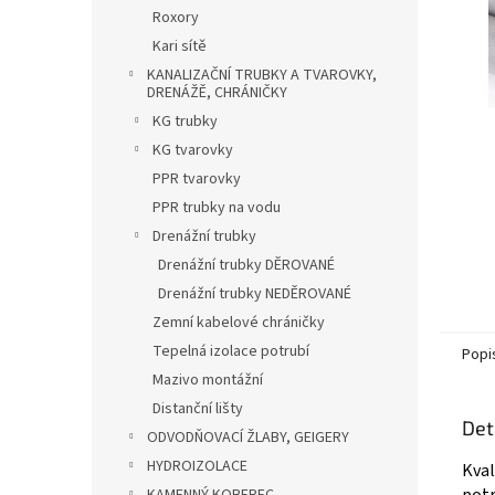
n
Roxory
e
Kari sítě
l
KANALIZAČNÍ TRUBKY A TVAROVKY,
DRENÁŽĚ, CHRÁNIČKY
KG trubky
KG tvarovky
PPR tvarovky
PPR trubky na vodu
Drenážní trubky
Drenážní trubky DĚROVANÉ
Drenážní trubky NEDĚROVANÉ
Zemní kabelové chráničky
Tepelná izolace potrubí
Popi
Mazivo montážní
Distanční lišty
Det
ODVODŇOVACÍ ŽLABY, GEIGERY
HYDROIZOLACE
Kval