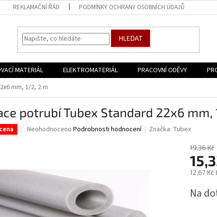
REKLAMAČNÍ ŘÁD
PODMÍNKY OCHRANY OSOBNÍCH ÚDAJŮ
HLEDAT
VACÍ MATERIÁL
ELEKTROMATERIÁL
PRACOVNÍ ODĚVY
PR
2x6 mm, 1/2, 2 m
ace potrubí Tubex Standard 22x6 mm, 
Průměrné
Neohodnoceno
Podrobnosti hodnocení
Značka:
Tubex
cena
hodnocení
produktu
19,36 Kč
je
15,
0,0
12,67 Kč
z
5
Měrná
Na do
hvězdiček.
cena: