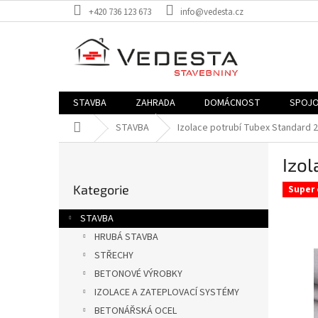
Přejít
+420 736 123 673
info@vedesta.cz
na
obsah
STAVBA
ZAHRADA
DOMÁCNOST
SPOJO
Domů
STAVBA
Izolace potrubí Tubex Standard 2
P
Izol
o
Přeskočit
s
Kategorie
kategorie
Super 
t
r
STAVBA
a
HRUBÁ STAVBA
n
STŘECHY
n
í
BETONOVÉ VÝROBKY
p
IZOLACE A ZATEPLOVACÍ SYSTÉMY
a
BETONÁŘSKÁ OCEL