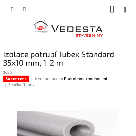
Přejít
NÁKUP
na
obsah
KOŠÍK
Izolace potrubí Tubex Standard
35x10 mm, 1, 2 m
3656
Průměrné
Neohodnoceno
Podrobnosti hodnocení
Super cena
hodnocení
Značka:
Tubex
produktu
je
0,0
z
5
hvězdiček.