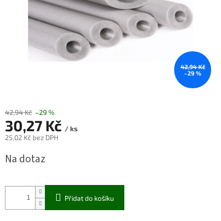
42,94 Kč
–29 %
42,94 Kč
–29 %
30,27 Kč
/ ks
25,02 Kč bez DPH
Měrná
Na dotaz
cena:
Přidat do košíku