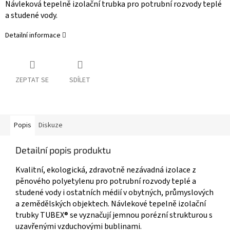
Návleková tepelně izolační trubka pro potrubní rozvody teplé
a studené vody.
Detailní informace
ZEPTAT SE
SDÍLET
Popis
Diskuze
Detailní popis produktu
Kvalitní, ekologická, zdravotně nezávadná izolace z
pěnového polyetylenu pro potrubní rozvody teplé a
studené vody i ostatních médií v obytných, průmyslových
a zemědělských objektech. Návlekové tepelně izolační
trubky TUBEX® se vyznačují jemnou porézní strukturou s
uzavřenými vzduchovými bublinami.