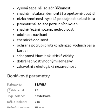
vysoká tepelně izolační účinnost
snadná instalace, demontáž a opětovné použití
nízká hmotnost, vysoká poddajnost a elasticita
jednoduchá izolace potrubních kolen
snadné řezání nožem, nedrobivost
odolnost navlhání
chemická odolnost
ochrana potrubí proti kondenzaci vodních par a
korozi
schopnost tlumit akustické efekty
dobrá lepivost vhodnými adhezivy
zdravotní a ekologická nezávadnost
Doplňkové parametry
Kategorie
:
STAVBA
?
Materiál
:
PE
Typ izolace
:
návleková
Délka izolace
:
2 m
Průměr izolace
:
35 mm