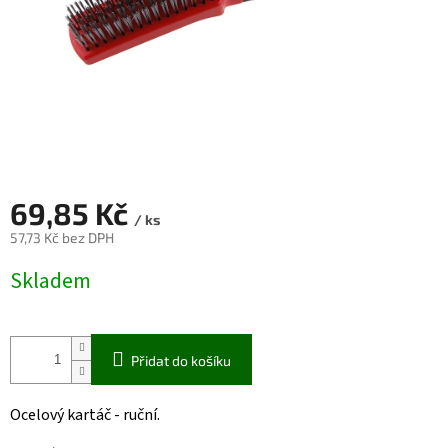
69,85 Kč
/ ks
57,73 Kč bez DPH
Měrná
Skladem
cena:
Přidat do košíku
Ocelový kartáč - ruční.