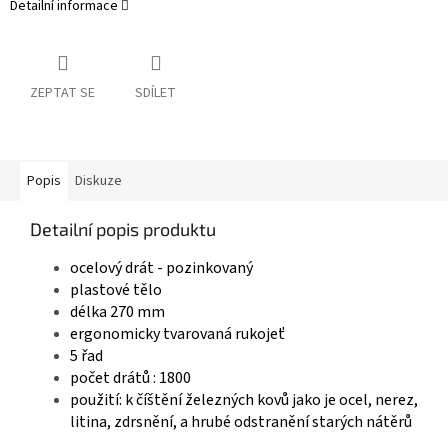
Detailní informace
ZEPTAT SE
SDÍLET
Popis
Diskuze
Detailní popis produktu
ocelový drát - pozinkovaný
plastové tělo
délka 270 mm
ergonomicky tvarovaná rukojeť
5 řad
počet drátů : 1800
použití: k číštění železných kovů jako je ocel, nerez,
litina, zdrsnění, a hrubé odstranění starých nátěrů