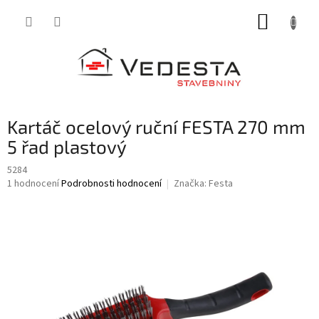
Přejít
NÁKUP
na
obsah
KOŠÍK
Kartáč ocelový ruční FESTA 270 mm
5 řad plastový
5284
Průměrné
1 hodnocení
Podrobnosti hodnocení
Značka:
Festa
hodnocení
produktu
je
5,0
z
5
hvězdiček.