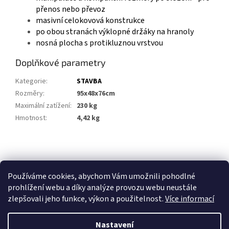
přenos nebo převoz
masivní celokovová konstrukce
po obou stranách výklopné držáky na hranoly
nosná plocha s protikluznou vrstvou
Doplňkové parametry
Kategorie
:
STAVBA
Rozměry
:
95x48x76cm
Maximální zatížení
:
230 kg
Hmotnost
:
4,42 kg
Z
á
p
Používáme cookies, abychom Vám umožnili pohodlné
a
prohlížení webu a díky analýze provozu webu neustále
t
zlepšovali jeho funkce, výkon a použitelnost.
Více informací
í
Nastavení
Vytvořil Shoptet