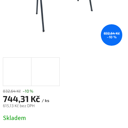
832,64 Kč
–10 %
832,64 Kč
–10 %
744,31 Kč
/ ks
615,13 Kč bez DPH
Měrná
Skladem
cena: