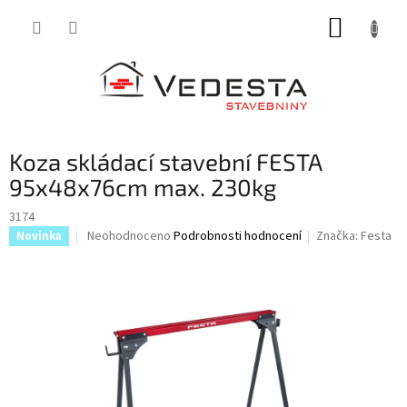
Přejít
NÁKUP
na
obsah
KOŠÍK
Koza skládací stavební FESTA
95x48x76cm max. 230kg
3174
Průměrné
Neohodnoceno
Podrobnosti hodnocení
Značka:
Festa
Novinka
hodnocení
produktu
je
0,0
z
5
hvězdiček.