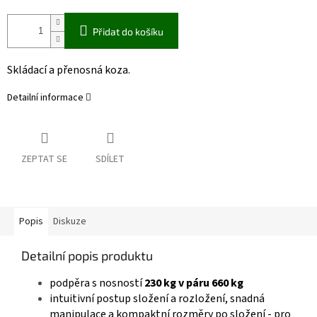
Přidat do košíku
Skládací a přenosná koza.
Detailní informace
ZEPTAT SE
SDÍLET
Popis
Diskuze
Detailní popis produktu
podpěra s nosností
230 kg v páru 660 kg
intuitivní postup složení a rozložení, snadná
manipulace a kompaktní rozměry po složení - pro