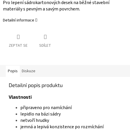
P
ro lepení sádrokartonových desek na běžné stavební
materiály s pevným a savým povrchem.
Detailní informace
ZEPTAT SE
SDÍLET
Popis
Diskuze
Detailní popis produktu
Vlastnosti
připraveno pro namíchání
lepidlo na bázi sádry
netvoří hrudky
jemná a lepivá konzistence po rozmíchání