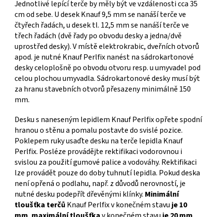
Jednotlivé lepící terče by měly být ve vzdálenosti cca 35
cm od sebe. U desek Knauf 9,5 mm se nanáší terče ve
čtyřech řadách, u desek tl. 12,5 mm se nanáší terče ve
třech řadách (dvě řady po obvodu desky a jedna/dvě
uprostřed desky). V místě elektrokrabic, dveřních otvorů
apod. je nutné Knauf Perlfix nanést na sádrokartonové
desky celoplošně po obvodu otvoru resp. u umyvadel pod
celou plochou umyvadla. Sádrokartonové desky musí být
za hranu stavebních otvorů přesazeny minimálně 150
mm.
Desku s naneseným lepidlem Knauf Perlfix opřete spodní
hranou o stěnu a pomalu postavte do svislé pozice.
Poklepem ruky usaďte desku na terče lepidla Knauf
Perlfix. Posléze provádějte rektifikaci vodorovnou i
svislou za použití gumové palice a vodováhy. Rektifikaci
lze provádět pouze do doby tuhnutí lepidla. Pokud deska
není opřená o podlahu, např. z důvodů nerovností, je
nutné desku podepřít dřevěnými klínky.
Minimální
tloušťka terčů
Knauf Perlfix v konečném stavu
je 10
mm
,
maximální tloušťka
v konečném stavu
je 20 mm
.