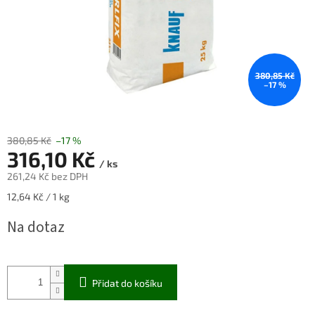
380,85 Kč
–17 %
380,85 Kč
–17 %
316,10 Kč
/ ks
261,24 Kč bez DPH
Měrná
12,64 Kč / 1 kg
cena:
Na dotaz
Přidat do košíku