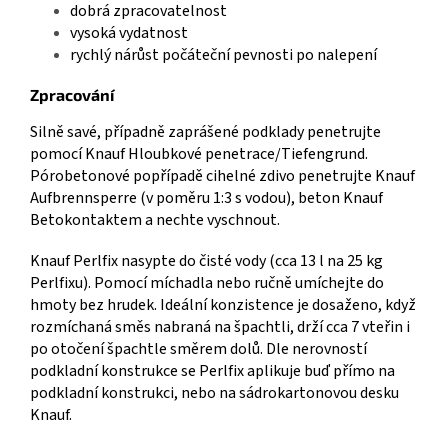
dobrá zpracovatelnost
vysoká vydatnost
rychlý nárůst počáteční pevnosti po nalepení
Zpracování
Silně savé, případně zaprášené podklady penetrujte
pomocí Knauf Hloubkové penetrace/Tiefengrund.
Pórobetonové popřípadě cihelné zdivo penetrujte Knauf
Aufbrennsperre (v poměru 1:3 s vodou), beton Knauf
Betokontaktem a nechte vyschnout.
Knauf Perlfix nasypte do čisté vody (cca 13 l na 25 kg
Perlfixu). Pomocí míchadla nebo ručně umíchejte do
hmoty bez hrudek. Ideální konzistence je dosaženo, když
rozmíchaná směs nabraná na špachtli, drží cca 7 vteřin i
po otočení špachtle směrem dolů. Dle nerovností
podkladní konstrukce se Perlfix aplikuje buď přímo na
podkladní konstrukci, nebo na sádrokartonovou desku
Knauf.