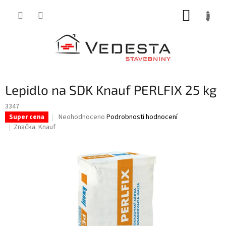
Přejít
NÁKUP
na
obsah
KOŠÍK
Lepidlo na SDK Knauf PERLFIX 25 kg
3347
Průměrné
Neohodnoceno
Podrobnosti hodnocení
Super cena
hodnocení
Značka:
Knauf
produktu
je
0,0
z
5
hvězdiček.