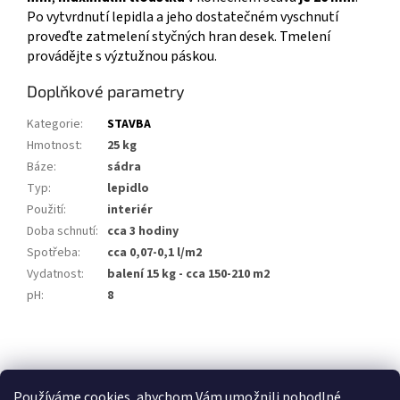
Po vytvrdnutí lepidla a jeho dostatečném vyschnutí
proveďte zatmelení styčných hran desek. Tmelení
provádějte s výztužnou páskou.
Doplňkové parametry
Kategorie
:
STAVBA
Hmotnost
:
25 kg
Báze
:
sádra
Typ
:
lepidlo
Použití
:
interiér
Doba schnutí
:
cca 3 hodiny
Spotřeba
:
cca 0,07-0,1 l/m2
Vydatnost
:
balení 15 kg - cca 150-210 m2
pH
:
8
Z
á
p
Používáme cookies, abychom Vám umožnili pohodlné