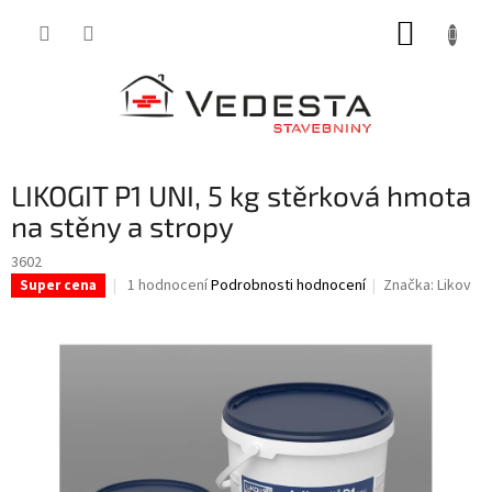
Přejít
NÁKUP
na
obsah
KOŠÍK
LIKOGIT P1 UNI, 5 kg stěrková hmota
na stěny a stropy
3602
Průměrné
1 hodnocení
Podrobnosti hodnocení
Značka:
Likov
Super cena
hodnocení
produktu
je
5,0
z
5
hvězdiček.