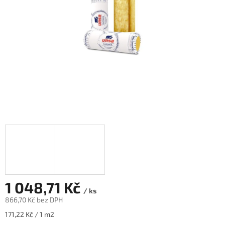
1 048,71 Kč
/ ks
866,70 Kč bez DPH
Měrná
171,22 Kč / 1 m2
cena: