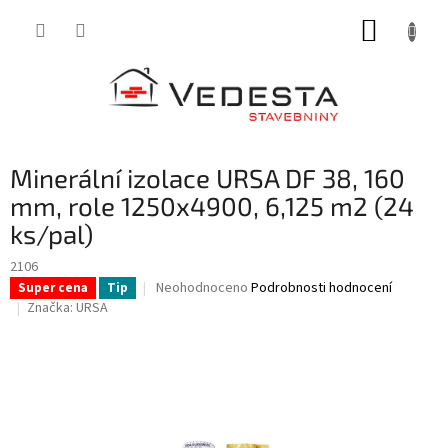
Přejít
NÁKUP
na
obsah
KOŠÍK
Minerální izolace URSA DF 38, 160
mm, role 1250x4900, 6,125 m2 (24
ks/pal)
2106
Průměrné
Neohodnoceno
Podrobnosti hodnocení
Super cena
Tip
hodnocení
Značka:
URSA
produktu
je
0,0
z
5
hvězdiček.