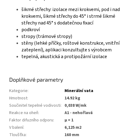
šikmé střechy: izolace mezi krokvemi, pod i nad
krokvemi, šikmé střechy do 45° i strmé šikmé
střechy nad 45° s dodatečnou ﬁxací
podkroví
stropy (trámové stropy)
stěny (lehké příčky, roštové konstrukce, vnitřní
zateplení), aplikaci konzultujte s výrobcem
tepelná, akustická a protipožární izolace
Doplňkové parametry
Kategorie
:
Minerální vata
Hmotnost
:
14.92 kg
Součinitel tepelné vodivosti
:
0,038 W/mk
Reakce na oheň
:
A1 - nehořlavá
Faktor difuzního odporu
:
µ = 1
V balení
:
6,125 m2
Tloušťka
:
160 mm