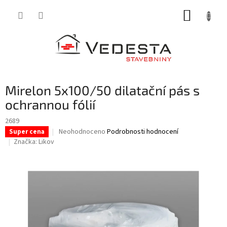
Přejít
NÁKUP
na
obsah
KOŠÍK
Mirelon 5x100/50 dilatační pás s
ochrannou fólií
2689
Průměrné
Neohodnoceno
Podrobnosti hodnocení
Super cena
hodnocení
Značka:
Likov
produktu
je
0,0
z
5
hvězdiček.