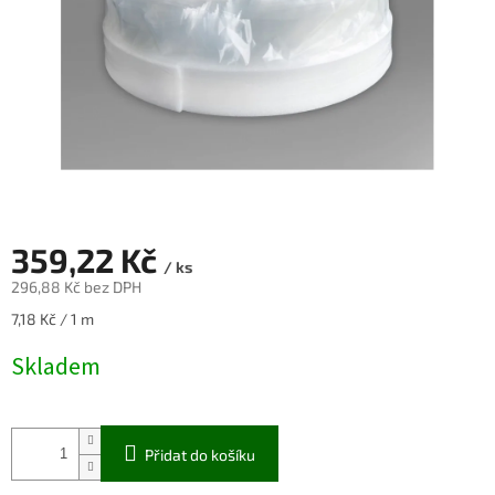
359,22 Kč
/ ks
296,88 Kč bez DPH
Měrná
7,18 Kč / 1 m
cena:
Skladem
Přidat do košíku