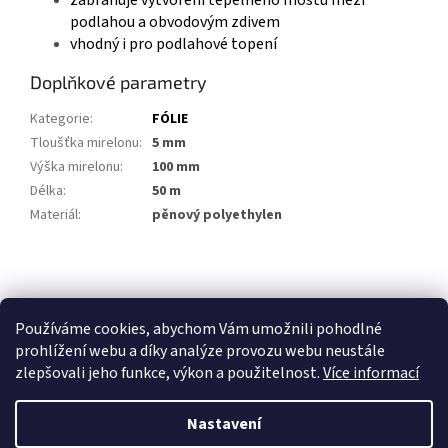
zabraňuje vytvoření tepelného mostu mezi
podlahou a obvodovým zdivem
vhodný i pro podlahové topení
Doplňkové parametry
Kategorie
:
FÓLIE
Tloušťka mirelonu
:
5 mm
Výška mirelonu
:
100 mm
Délka
:
50 m
Materiál
:
pěnový polyethylen
Z
á
p
Používáme cookies, abychom Vám umožnili pohodlné
a
prohlížení webu a díky analýze provozu webu neustále
t
zlepšovali jeho funkce, výkon a použitelnost.
Více informací
í
Nastavení
Vytvořil Shoptet