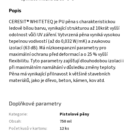
Popis
CERESIT® WHITETEQ je PU pěna s charakteristickou
ledově bílou barvu, vynikající strukturou až 10krát vyšší
odolnost vůči UV záření. Vytvrzená pěna vyniká vysokou
tepelnou vodivostí (až do 0,032 W/mK) a zvukovou
izolací (63 dB). Má nízkoexpanzní parametry pro
maximální ochranu před deformací a o 25 % vyšší
flexibilitu. Tyto parametry zajišťují dlouhodobou izolaci i
při maximálním namáhání v důsledku změny teploty.
Pěna má vynikající přilnavost k většině stavebních
materiálů, jako je dřevo, beton, kámen, kov atd.
Doplňkové parametry
Kategorie
:
Pistolové pěny
Obsah
:
750 ml
Počet kusů v kartonu
:
12 ks