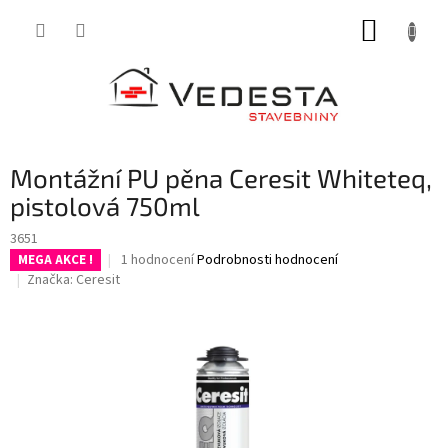
Přejít
NÁKUP
na
obsah
KOŠÍK
Montážní PU pěna Ceresit Whiteteq,
pistolová 750ml
3651
Průměrné
1 hodnocení
Podrobnosti hodnocení
MEGA AKCE !
hodnocení
Značka:
Ceresit
produktu
je
5,0
z
5
hvězdiček.