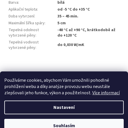
Barva
:
bílá
Aplikační teplota
:
od -5 °C do +35 °C
Doba vytvrzení
:
35 – 45 min.
Maximální šířka spáry
:
5 cm
Tepelná odolnost
-40 °C až +90 °C, krátkodobě až
vytvrzené pěny
:
do +120 °C
Tepelná vodivost
do 0,030 W/mK
vytvrzené pěny
:
Z
á
p
Používáme cookies, abychom Vám umožnili pohodlné
a
prohlížení webu a díky analýze provozu webu neustále
t
zlepšovali jeho funkce, výkon a použitelnost.
Více informací
í
Nastavení
Vytvořil Shoptet
Souhlasím
Copyright 2026
Stavebniny Vedesta
. Všechna práva vyhrazena.