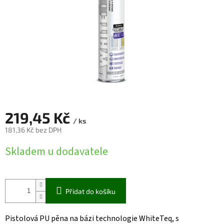
219,45 Kč
/ ks
181,36 Kč bez DPH
Měrná
Skladem u dodavatele
cena:
Přidat do košíku
Pistolová PU pěna na bázi technologie WhiteTeq, s