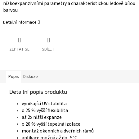
nízkoexpanzivními parametry a charakteristickou ledově bílou
barvou.
Detailní informace
ZEPTAT SE
SDÍLET
Popis
Diskuze
Detailní popis produktu
vynikající UV stabilita
o 25 % vyšší flexibilita
až 2x nižší expanze
o 20 % vyšší tepelná izolace
montáž okenních a dveřních rámů
aplikace možná až do -5°C