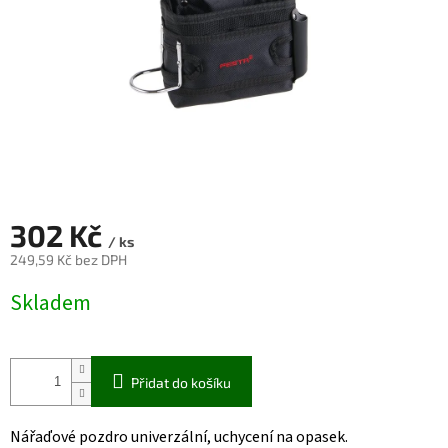
302 Kč
/ ks
249,59 Kč bez DPH
Měrná
Skladem
cena:
Přidat do košíku
Nářaďové pozdro univerzální, uchycení na opasek.