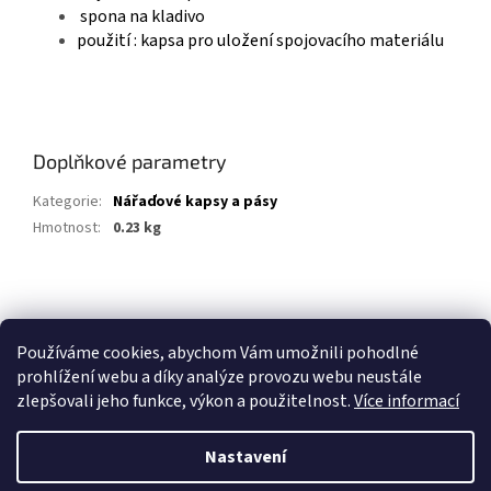
spona na kladivo
použití : kapsa pro uložení spojovacího materiálu
Doplňkové parametry
Kategorie
:
Nářaďové kapsy a pásy
Hmotnost
:
0.23 kg
Z
á
p
Používáme cookies, abychom Vám umožnili pohodlné
a
prohlížení webu a díky analýze provozu webu neustále
t
zlepšovali jeho funkce, výkon a použitelnost.
Více informací
í
Nastavení
Vytvořil Shoptet