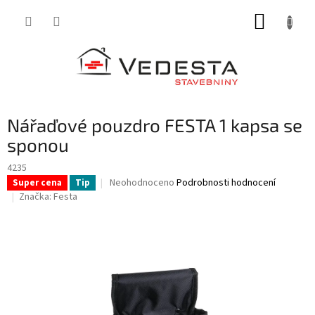
Přejít
NÁKUP
na
obsah
KOŠÍK
Nářaďové pouzdro FESTA 1 kapsa se
sponou
4235
Průměrné
Neohodnoceno
Podrobnosti hodnocení
Super cena
Tip
hodnocení
Značka:
Festa
produktu
je
0,0
z
5
hvězdiček.