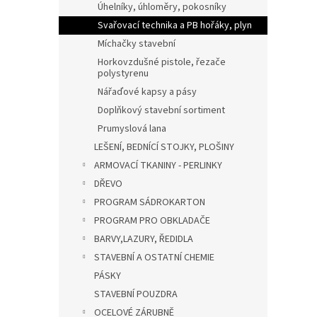
Úhelníky, úhloměry, pokosníky
Svařovací technika a PB hořáky, plyn
Míchačky stavební
Horkovzdušné pistole, řezače
polystyrenu
Nářaďové kapsy a pásy
Doplňkový stavební sortiment
Prumyslová lana
LEŠENÍ, BEDNÍCÍ STOJKY, PLOŠINY
ARMOVACÍ TKANINY - PERLINKY
DŘEVO
PROGRAM SÁDROKARTON
PROGRAM PRO OBKLADAČE
BARVY,LAZURY, ŘEDIDLA
STAVEBNÍ A OSTATNÍ CHEMIE
PÁSKY
STAVEBNÍ POUZDRA
OCELOVÉ ZÁRUBNĚ