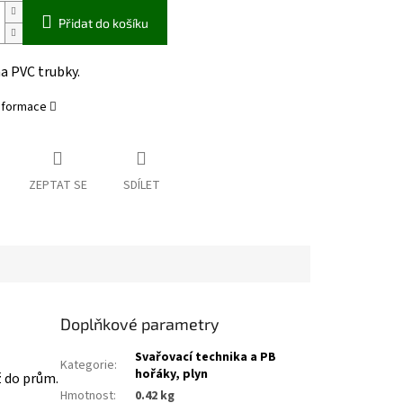
Přidat do košíku
a PVC trubky.
informace
ZEPTAT SE
SDÍLET
Doplňkové parametry
Svařovací technika a PB
Kategorie
:
hořáky, plyn
ž do prům.
Hmotnost
:
0.42 kg