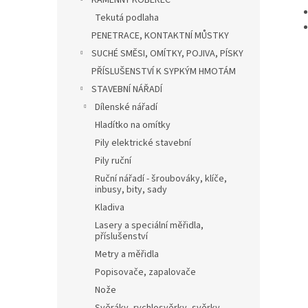
KAMENNÝ KOBEREC
Tekutá podlaha
PENETRACE, KONTAKTNÍ MŮSTKY
SUCHÉ SMĚSI, OMÍTKY, POJIVA, PÍSKY
PŘÍSLUŠENSTVÍ K SYPKÝM HMOTÁM
STAVEBNÍ NÁŘADÍ
Dílenské nářadí
Hladítko na omítky
Pily elektrické stavební
Pily ruční
Ruční nářadí - šroubováky, klíče,
inbusy, bity, sady
Kladiva
Lasery a speciální měřidla,
příslušenství
Metry a měřidla
Popisovače, zapalovače
Nože