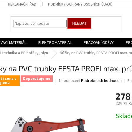
REKLAMAČNÍ ŘÁD
PODMÍNKY OCHRANY OSOBNÍCH ÚDAJŮ
HLEDAT
VACÍ MATERIÁL
ELEKTROMATERIÁL
PRACOVNÍ ODĚVY
PR
 technika a PB hořáky, plyn
Nůžky na PVC trubky FESTA PROFI max. 
ky na PVC trubky FESTA PROFI max. p
ší cena v
Doporučujeme
Průměrné
1 hodnocení
Podrobnosti hodnocení
Zn
gionu
hodnocení
produktu
278
je
5,0
229,75 K
z
Měrná
5
Skla
cena:
hvězdiček.