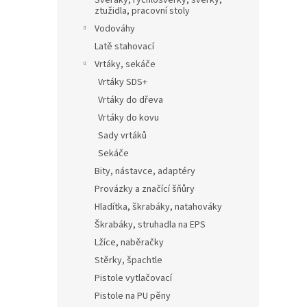
Svěráky, rychlosvěrky, svěrky,
ztužidla, pracovní stoly
Vodováhy
Latě stahovací
Vrtáky, sekáče
Vrtáky SDS+
Vrtáky do dřeva
Vrtáky do kovu
Sady vrtáků
Sekáče
Bity, nástavce, adaptéry
Provázky a značící šňůry
Hladítka, škrabáky, natahováky
Škrabáky, struhadla na EPS
Lžíce, naběračky
Stěrky, špachtle
Pistole vytlačovací
Pistole na PU pěny