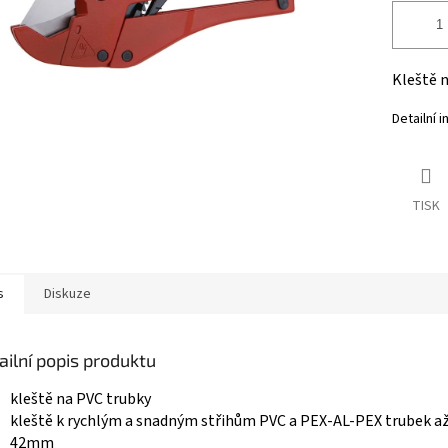
Kleště n
Detailní 
TISK
s
Diskuze
ailní popis produktu
kleště na PVC trubky
kleště k rychlým a snadným střihům PVC a PEX-AL-PEX trubek a
42mm