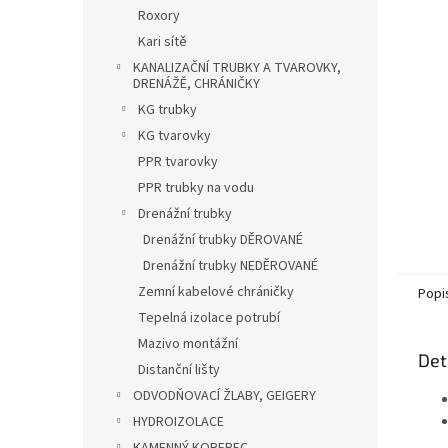
n
Roxory
e
Kari sítě
l
KANALIZAČNÍ TRUBKY A TVAROVKY,
DRENÁŽĚ, CHRÁNIČKY
KG trubky
KG tvarovky
PPR tvarovky
PPR trubky na vodu
Drenážní trubky
Drenážní trubky DĚROVANÉ
Drenážní trubky NEDĚROVANÉ
Zemní kabelové chráničky
Popi
Tepelná izolace potrubí
Mazivo montážní
Det
Distanční lišty
ODVODŇOVACÍ ŽLABY, GEIGERY
HYDROIZOLACE