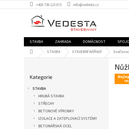
Přejít
+420 736 123 673
info@vedesta.cz
na
obsah
STAVBA
ZAHRADA
DOMÁCNOST
SPOJO
Domů
STAVBA
STAVEBNÍ NÁŘADÍ
Svařovací
P
Nůž
o
Přeskočit
s
Kategorie
kategorie
Nejlep
t
re
r
STAVBA
a
HRUBÁ STAVBA
n
STŘECHY
n
í
BETONOVÉ VÝROBKY
p
IZOLACE A ZATEPLOVACÍ SYSTÉMY
a
BETONÁŘSKÁ OCEL