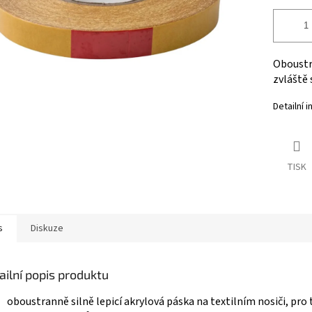
Oboustra
zvláště 
Detailní 
TISK
s
Diskuze
ailní popis produktu
oboustranně silně lepicí akrylová páska na textilním nosiči, pro 