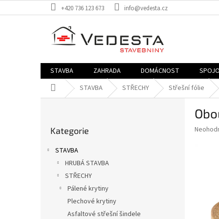
Přejít
+420 736 123 673
info@vedesta.cz
na
obsah
STAVBA
ZAHRADA
DOMÁCNOST
SPOJO
Domů
STAVBA
STŘECHY
Střešní fólie
P
Obo
o
Přeskočit
s
Průměr
Neohod
Kategorie
kategorie
t
hodnoce
r
produkt
STAVBA
a
je
HRUBÁ STAVBA
0,0
n
z
STŘECHY
n
5
í
Pálené krytiny
hvězdič
p
Plechové krytiny
a
Asfaltové střešní šindele