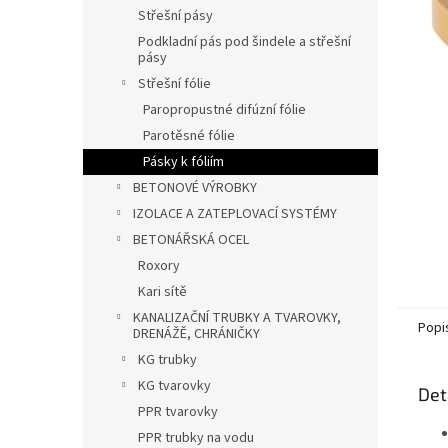
n
Střešní pásy
e
Podkladní pás pod šindele a střešní
l
pásy
Střešní fólie
Paropropustné difúzní fólie
Parotěsné fólie
Pásky k fóliím
BETONOVÉ VÝROBKY
IZOLACE A ZATEPLOVACÍ SYSTÉMY
BETONÁŘSKÁ OCEL
Roxory
Kari sítě
KANALIZAČNÍ TRUBKY A TVAROVKY,
Popi
DRENÁŽĚ, CHRÁNIČKY
KG trubky
KG tvarovky
Det
PPR tvarovky
PPR trubky na vodu