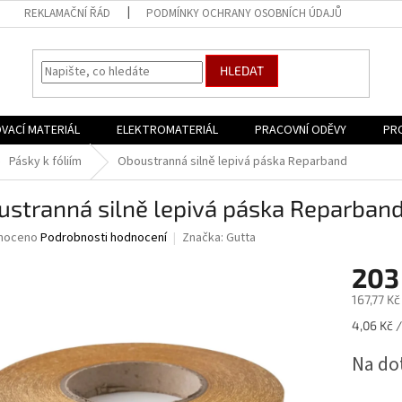
REKLAMAČNÍ ŘÁD
PODMÍNKY OCHRANY OSOBNÍCH ÚDAJŮ
HLEDAT
VACÍ MATERIÁL
ELEKTROMATERIÁL
PRACOVNÍ ODĚVY
PR
Pásky k fóliím
Oboustranná silně lepivá páska Reparband
ustranná silně lepivá páska Reparban
né
noceno
Podrobnosti hodnocení
Značka:
Gutta
ní
203
u
167,77 K
Měrná
4,06 Kč /
cena:
ek.
Na do