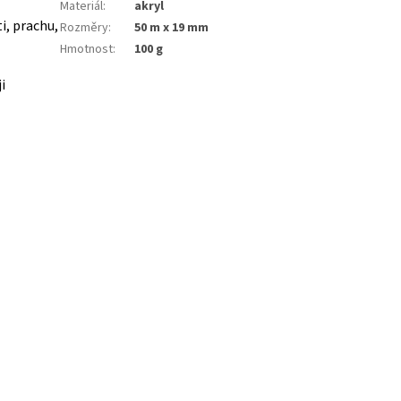
Materiál
:
akryl
i, prachu,
Rozměry
:
50 m x 19 mm
Hmotnost
:
100 g
i