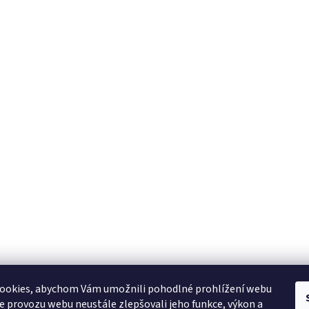
ookies, abychom Vám umožnili pohodlné prohlížení webu
ze provozu webu neustále zlepšovali jeho funkce, výkon a