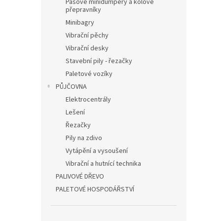
Pásové minidumpery a kolové
přepravníky
Minibagry
Vibrační pěchy
Vibrační desky
Stavební pily - řezačky
Paletové vozíky
PŮJČOVNA
Elektrocentrály
Lešení
Řezačky
Pily na zdivo
Vytápění a vysoušení
Vibrační a hutnící technika
PALIVOVÉ DŘEVO
PALETOVÉ HOSPODÁŘSTVÍ