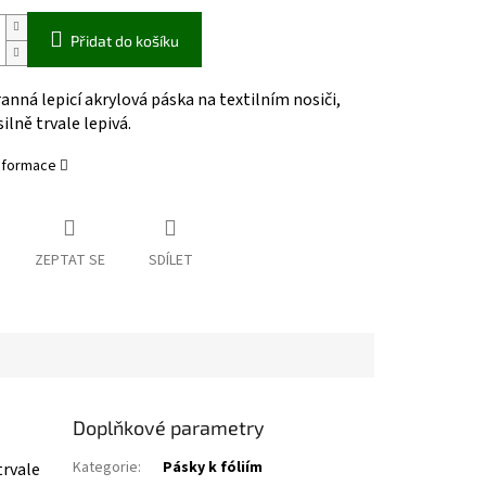
Přidat do košíku
nná lepicí akrylová páska na textilním nosiči,
silně trvale lepivá.
informace
ZEPTAT SE
SDÍLET
Doplňkové parametry
Kategorie
:
Pásky k fóliím
trvale