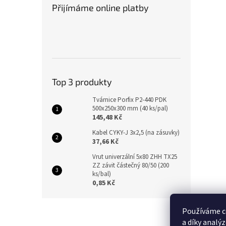
Přijímáme online platby
Top 3 produkty
Tvárnice Porfix P2-440 PDK
500x250x300 mm (40 ks/pal)
145,48 Kč
Kabel CYKY-J 3x2,5 (na zásuvky)
37,66 Kč
Vrut univerzální 5x80 ZHH TX25
ZZ závit částečný 80/50 (200
ks/bal)
0,85 Kč
Z
Používáme c
á
a díky analý
p