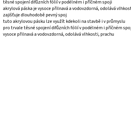
těsné spojení difůzních fólií v podélném i příčném spoji
akrylová páska je vysoce přilnavá a vodovzdorná, odolává vlhkost
zajišťuje dlouhodobě pevný spoj
tuto akrylovou pásku lze využít kdekoli na stavbě i v průmyslu
pro trvale těsné spojení difůzních fólií v podélném i příčném spoj
vysoce přilnavá a vodovzdorná, odolává vlhkosti, prachu