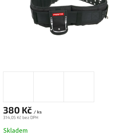
380 Kč
/ ks
314,05 Kč bez DPH
Měrná
Skladem
cena: