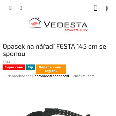
Přejít
NÁKUP
na
obsah
KOŠÍK
Opasek na nářadí FESTA 145 cm se
sponou
4233
Super cena
Tip
Nejlepší cena v
regionu
Průměrné
Neohodnoceno
Podrobnosti hodnocení
Značka:
Festa
hodnocení
produktu
je
0,0
z
5
hvězdiček.