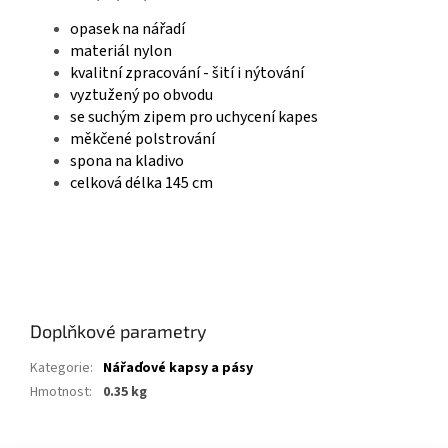
opasek na nářadí
materiál nylon
kvalitní zpracování - šití i nýtování
vyztužený po obvodu
se suchým zipem pro uchycení kapes
měkčené polstrování
spona na kladivo
celková délka 145 cm
Doplňkové parametry
Kategorie
:
Nářaďové kapsy a pásy
Hmotnost
:
0.35 kg