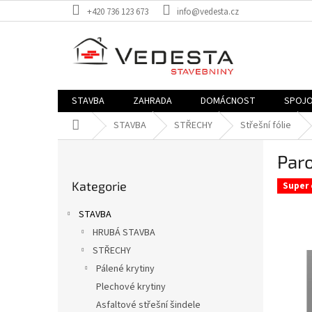
Přejít
+420 736 123 673
info@vedesta.cz
na
obsah
STAVBA
ZAHRADA
DOMÁCNOST
SPOJO
Domů
STAVBA
STŘECHY
Střešní fólie
P
Paro
o
Přeskočit
s
Kategorie
kategorie
Super 
t
r
STAVBA
a
HRUBÁ STAVBA
n
STŘECHY
n
í
Pálené krytiny
p
Plechové krytiny
a
Asfaltové střešní šindele