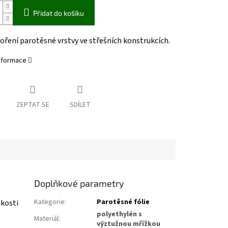
Přidat do košíku
oření parotěsné vrstvy ve střešních konstrukcích.
informace
ZEPTAT SE
SDÍLET
Doplňkové parametry
Kategorie
:
Parotěsné fólie
hkosti
polyethylén s
Materiál
:
výztužnou mřížkou