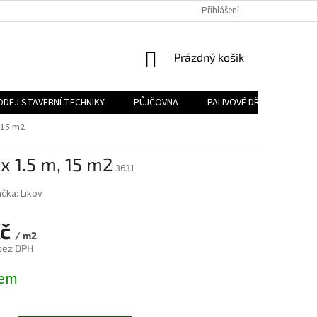
Přihlášení
NÁKUPNÍ
Prázdný košík
KOŠÍK
ODEJ STAVEBNÍ TECHNIKY
PŮJČOVNA
PALIVOVÉ DŘEVO
PA
 15 m2
 x 1.5 m, 15 m2
3631
ačka:
Likov
Kč
/ m2
 bez DPH
dem