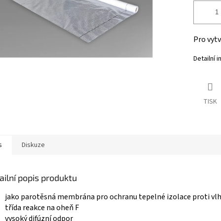
Pro vytv
Detailní 
TISK
s
Diskuze
ailní popis produktu
jako parotěsná membrána pro ochranu tepelné izolace proti vl
třída reakce na oheň F
vysoký difúzní odpor