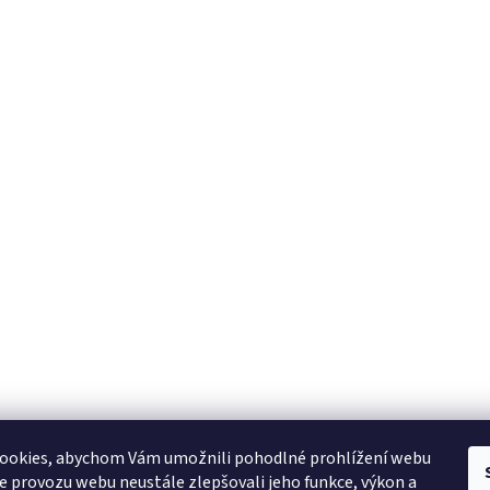
ookies, abychom Vám umožnili pohodlné prohlížení webu
ze provozu webu neustále zlepšovali jeho funkce, výkon a