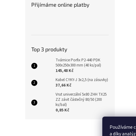
Přijímáme online platby
Top 3 produkty
Tvárnice Porfix P2-440 PDK
500x250x300 mm (40 ks/pal)
145,48 Kč
Kabel CYKY-J 3x2,5 (na zásuvky)
37,66 Kč
Vrut univerzální 5x80 ZHH TX25
ZZ závit částečný 80/50 (200
ks/bal)
0,85 Kč
Z
Používáme c
á
a díky analý
p