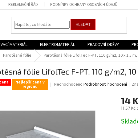
REKLAMAČNÍ ŘÁD
PODMÍNKY OCHRANY OSOBNÍCH ÚDAJŮ
HLEDAT
VACÍ MATERIÁL
ELEKTROMATERIÁL
PRACOVNÍ ODĚVY
PR
Parotěsné fólie
Parotěsná fólie LifolTec F-PT, 110 g/m2, 10 x 1.5 m,
těsná fólie LifolTec F-PT, 110 g/m2, 10
cena
Nejlepší cena v
Průměrné
Neohodnoceno
Podrobnosti hodnocení
Zn
regionu
hodnocení
produktu
14 
je
0,0
11,57 Kč
z
Měrná
5
Skla
cena:
hvězdiček.