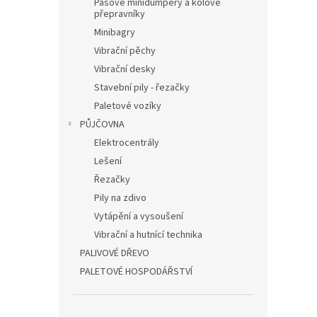
Pásové minidumpery a kolové
přepravníky
Minibagry
Vibrační pěchy
Vibrační desky
Stavební pily - řezačky
Paletové vozíky
PŮJČOVNA
Elektrocentrály
Lešení
Řezačky
Pily na zdivo
Vytápění a vysoušení
Vibrační a hutnící technika
PALIVOVÉ DŘEVO
PALETOVÉ HOSPODÁŘSTVÍ