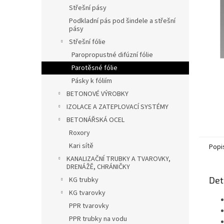
n
Střešní pásy
e
Podkladní pás pod šindele a střešní
l
pásy
Střešní fólie
Paropropustné difúzní fólie
Parotěsné fólie
Pásky k fóliím
BETONOVÉ VÝROBKY
IZOLACE A ZATEPLOVACÍ SYSTÉMY
BETONÁŘSKÁ OCEL
Roxory
Kari sítě
Popi
KANALIZAČNÍ TRUBKY A TVAROVKY,
DRENÁŽĚ, CHRÁNIČKY
Det
KG trubky
KG tvarovky
PPR tvarovky
PPR trubky na vodu