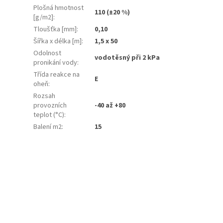
Plošná hmotnost
110 (±20 %)
[g/m2]
:
Tloušťka [mm]
:
0,10
Šířka x délka [m]
:
1,5 x 50
Odolnost
vodotěsný při 2 kPa
pronikání vody
:
Třída reakce na
E
oheň
:
Rozsah
provozních
-40 až +80
teplot (°C)
:
Balení m2
:
15