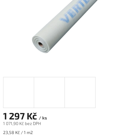
1 297 Kč
/ ks
1 071,90 Kč bez DPH
Měrná
23,58 Kč / 1 m2
cena: