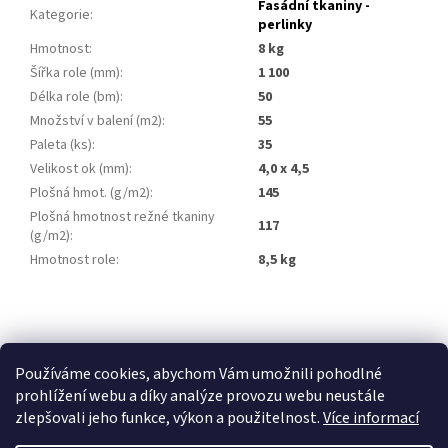
Fasádní tkaniny -
Kategorie
:
perlinky
Hmotnost
:
8 kg
Šířka role (mm)
:
1 100
Délka role (bm)
:
50
Množství v balení (m2)
:
55
Paleta (ks)
:
35
Velikost ok (mm)
:
4,0 x 4,5
Plošná hmot. (g/m2)
:
145
Plošná hmotnost režné tkaniny
117
(g/m2)
:
Hmotnost role
:
8,5 kg
Z
á
p
Používáme cookies, abychom Vám umožnili pohodlné
a
prohlížení webu a díky analýze provozu webu neustále
t
zlepšovali jeho funkce, výkon a použitelnost.
Více informací
í