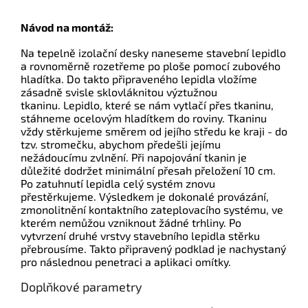
Návod na montáž:
Na tepelně izolační desky naneseme stavební lepidlo
a rovnoměrně rozetřeme po ploše pomocí zubového
hladítka. Do takto připraveného lepidla vložíme
zásadně svisle sklovláknitou výztužnou
tkaninu. Lepidlo, které se nám vytlačí přes tkaninu,
stáhneme ocelovým hladítkem do roviny. Tkaninu
vždy stěrkujeme směrem od jejího středu ke kraji - do
tzv. stromečku, abychom předešli jejímu
nežádoucímu zvlnění. Při napojování tkanin je
důležité dodržet minimální přesah přeložení 10 cm.
Po zatuhnutí lepidla celý systém znovu
přestěrkujeme. Výsledkem je dokonalé provázání,
zmonolitnění kontaktního zateplovacího systému, ve
kterém nemůžou vzniknout žádné trhliny. Po
vytvrzení druhé vrstvy stavebního lepidla stěrku
přebrousíme. Takto připravený podklad je nachystaný
pro následnou penetraci a aplikaci omítky.
Doplňkové parametry