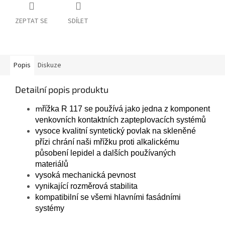
ZEPTAT SE
SDÍLET
Popis
Diskuze
Detailní popis produktu
m
ř
ížka
R 117
se používá jako jedna z komponent
venkovních kontaktních
zapteplovacích systém
ů
vysoce kvalitní syntetický povlak na sklen
ě
né
p
ř
ízi
chrání naši m
ř
ížku proti alkalickému
p
ů
sobení lepidel a dalších používaných
materiál
ů
vysoká mechanická pevnost
vynikající rozm
ě
rová stabilita
kompatibilní se všemi hlavními
fasádními
systémy