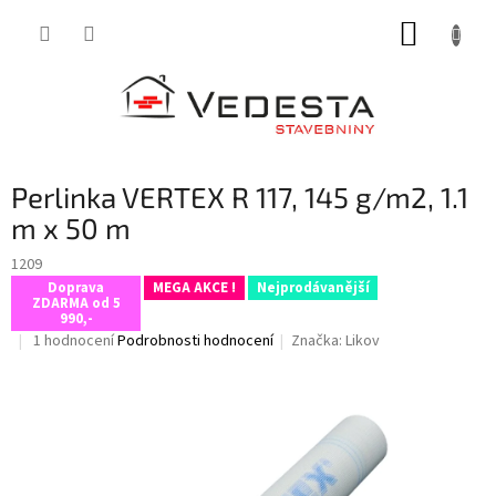
Přejít
NÁKUP
na
obsah
KOŠÍK
Perlinka VERTEX R 117, 145 g/m2, 1.1
m x 50 m
1209
Doprava
MEGA AKCE !
Nejprodávanější
ZDARMA od 5
990,-
Průměrné
1 hodnocení
Podrobnosti hodnocení
Značka:
Likov
hodnocení
produktu
je
5,0
z
5
hvězdiček.