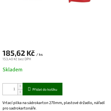
185,62 Kč
/ ks
153,40 Kč bez DPH
Měrná
Skladem
cena:
Přidat do košíku
Vrtací pilka na sádrokarton 270mm, plastové držadlo, nářadí
pro sadrokartonáře.