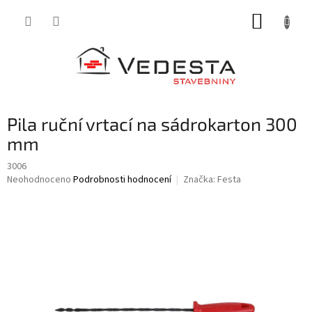
Přejít
NÁKUP
na
obsah
KOŠÍK
Pila ruční vrtací na sádrokarton 300
mm
3006
Průměrné
Neohodnoceno
Podrobnosti hodnocení
Značka:
Festa
hodnocení
produktu
je
0,0
z
5
hvězdiček.