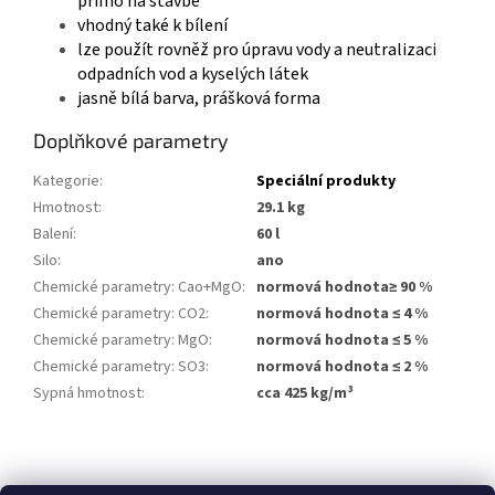
přímo na stavbě
vhodný také k bílení
lze použít rovněž pro úpravu vody a neutralizaci
odpadních vod a kyselých látek
j
asně bílá barva, prášková forma
Doplňkové parametry
Kategorie
:
Speciální produkty
Hmotnost
:
29.1 kg
Balení
:
60 l
Silo
:
ano
Chemické parametry: Cao+MgO
:
normová hodnota≥ 90 %
Chemické parametry: CO2
:
normová hodnota ≤ 4 %
Chemické parametry: MgO
:
normová hodnota ≤ 5 %
Chemické parametry: SO3
:
normová hodnota ≤ 2 %
Sypná hmotnost
:
cca 425 kg/m³
Z
á