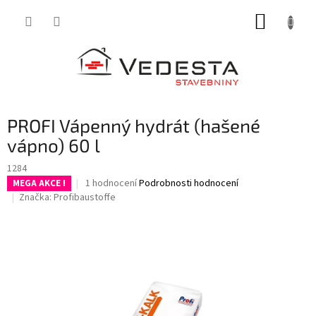
Přejít
NÁKUP
na
obsah
KOŠÍK
PROFI Vápenný hydrát (hašené
vápno) 60 l
1284
Průměrné
1 hodnocení
Podrobnosti hodnocení
MEGA AKCE !
hodnocení
Značka:
Profibaustoffe
produktu
je
5,0
z
5
hvězdiček.