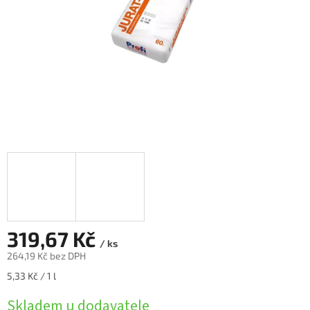
319,67 Kč
/ ks
264,19 Kč bez DPH
Měrná
5,33 Kč / 1 l
cena:
Skladem u dodavatele